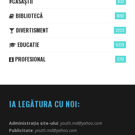
#CASĂȘTII
632
BIBLIOTECĂ
1692
DIVERTISMENT
2223
EDUCATIE
5339
PROFESIONAL
2712
IA LEGĂTURA CU NOI:
Administrația site-ului
:
youth.md@yahoo.com
Publicitate
:
youth.md@yahoo.com