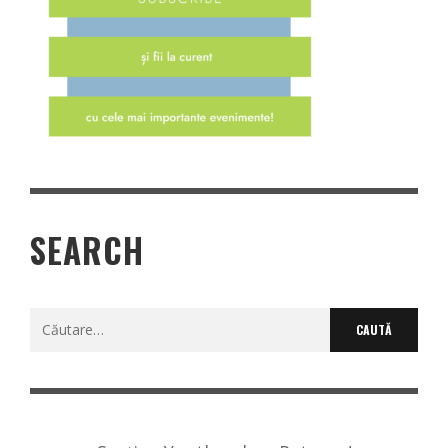
SEARCH
Caută
după: