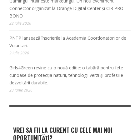
Gamingul întâlnește marketingul. Un nou eveniment
Connector organizat la Orange Digital Center și CIR PRO
BONO
22 iulie 2026
PNTP lansează înscrierile la Academia Coordonatorilor de
Voluntari.
9 iulie 2026
Girls4Green revine cu o nouă ediție: o tabără pentru fete
curioase de protecția naturii, tehnologii verzi și profesiile
dezvoltării durabile.
23 iunie 2026
VREI SA FII LA CURENT CU CELE MAI NOI
OPORTUNITĂȚI?