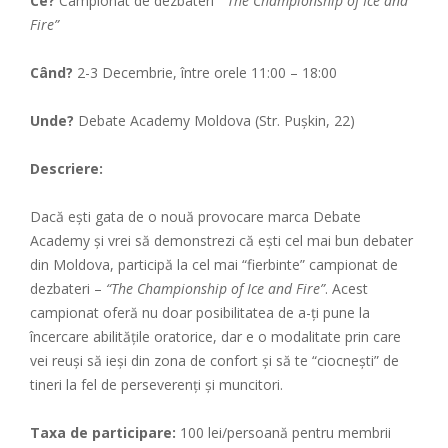
Ce?
​ Campionat de dezbateri
“The Championship of Ice and
Fire”
Când?
2-3 Decembrie, între orele 11:00 – 18:00
Unde?
Debate Academy Moldova (Str. Puşkin, 22)
Descriere:
Dacă eşti gata de o nouă provocare marca Debate
Academy şi vrei să demonstrezi că ești cel mai bun debater
din Moldova, participă la cel mai “fierbinte” campionat de
dezbateri –
“The Championship of Ice and Fire”
. Acest
campionat oferă nu doar posibilitatea de a-ți pune la
încercare abilitățile oratorice, dar e o modalitate prin care
vei reuși să ieși din zona de confort și să te “ciocnești” de
tineri la fel de perseverenți și muncitori.
Taxa de participare:
100 lei/persoană pentru membrii