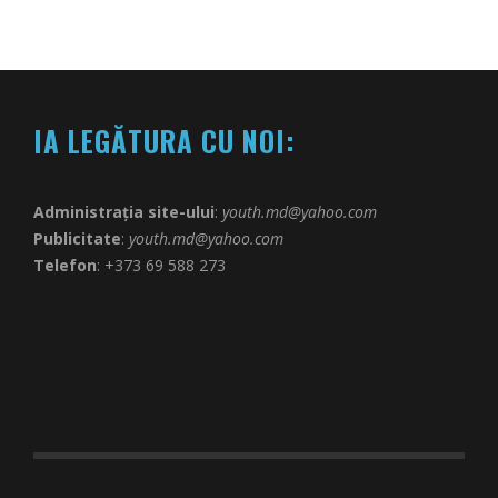
IA LEGĂTURA CU NOI:
Administrația site-ului
:
youth.md@yahoo.com
Publicitate
:
youth.md@yahoo.com
Telefon
: +373 69 588 273