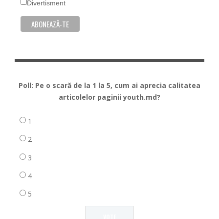
Divertisment
Poll: Pe o scară de la 1 la 5, cum ai aprecia calitatea
articolelor paginii youth.md?
1
2
3
4
5