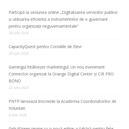
Participă la sesiunea online „Digitalizarea serviciilor publice
și utilizarea eficientă a instrumentelor de e-guvernare
pentru organizații neguvernamentale”
30 iulie 2026
CapacityQuest pentru Consiliile de Elevi
29 iulie 2026
Gamingul întâlnește marketingul. Un nou eveniment
Connector organizat la Orange Digital Center și CIR PRO
BONO
22 iulie 2026
PNTP lansează înscrierile la Academia Coordonatorilor de
Voluntari.
9 iulie 2026
Girls4Green revine cu o nouă ediție: o tabără pentru fete