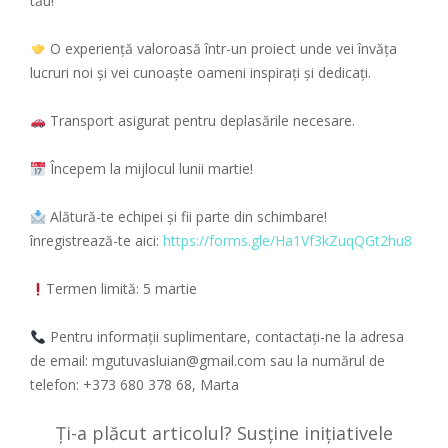
tău!
O experiență valoroasă într-un proiect unde vei învăța
lucruri noi și vei cunoaște oameni inspirați și dedicați.
Transport asigurat pentru deplasările necesare.
Începem la mijlocul lunii martie!
Alătură-te echipei și fii parte din schimbare!
înregistrează-te aici:
https://forms.gle/Ha1Vf3kZuqQGt2hu8
Termen limită: 5 martie
Pentru informații suplimentare, contactați-ne la adresa
de email: mgutuvasluian@gmail.com sau la numărul de
telefon: +373 680 378 68, Marta
Ți-a plăcut articolul? Susține inițiativele