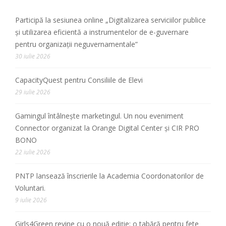
Participă la sesiunea online „Digitalizarea serviciilor publice
și utilizarea eficientă a instrumentelor de e-guvernare
pentru organizații neguvernamentale”
30 iulie 2026
CapacityQuest pentru Consiliile de Elevi
29 iulie 2026
Gamingul întâlnește marketingul. Un nou eveniment
Connector organizat la Orange Digital Center și CIR PRO
BONO
22 iulie 2026
PNTP lansează înscrierile la Academia Coordonatorilor de
Voluntari.
9 iulie 2026
Girls4Green revine cu o nouă ediție: o tabără pentru fete