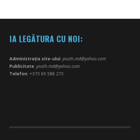
IA LEGĂTURA CU NOI:
Administrația site-ului
:
youth.md@yahoo.com
Publicitate
:
youth.md@yahoo.com
Telefon
: +373 69 588 273