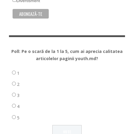
Divertisment
Poll: Pe o scară de la 1 la 5, cum ai aprecia calitatea
articolelor paginii youth.md?
1
2
3
4
5