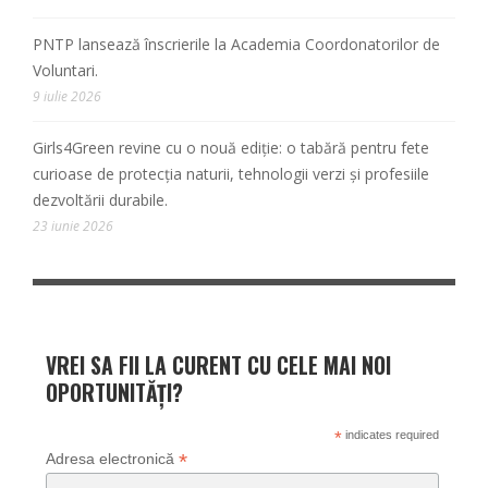
PNTP lansează înscrierile la Academia Coordonatorilor de
Voluntari.
9 iulie 2026
Girls4Green revine cu o nouă ediție: o tabără pentru fete
curioase de protecția naturii, tehnologii verzi și profesiile
dezvoltării durabile.
23 iunie 2026
VREI SA FII LA CURENT CU CELE MAI NOI
OPORTUNITĂȚI?
*
indicates required
*
Adresa electronică