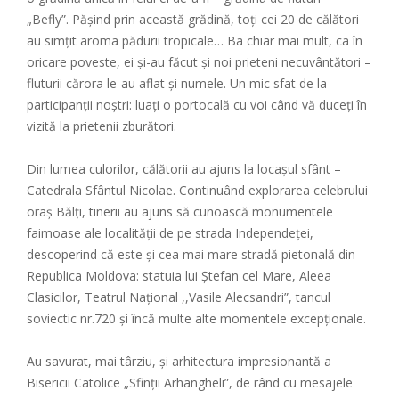
„Befly”. Pășind prin această grădină, toți cei 20 de călători
au simțit aroma pădurii tropicale… Ba chiar mai mult, ca în
oricare poveste, ei și-au făcut și noi prieteni necuvântători –
fluturii cărora le-au aflat și numele. Un mic sfat de la
participanții noștri: luați o portocală cu voi când vă duceți în
vizită la prietenii zburători.
Din lumea culorilor, călătorii au ajuns la locașul sfânt –
Catedrala Sfântul Nicolae. Continuând explorarea celebrului
oraș Bălți, tinerii au ajuns să cunoască monumentele
faimoase ale localității de pe strada Independeței,
descoperind că este și cea mai mare stradă pietonală din
Republica Moldova: statuia lui Ștefan cel Mare, Aleea
Clasicilor, Teatrul Național ,,Vasile Alecsandri”, tancul
soviectic nr.720 și încă multe alte momentele excepționale.
Au savurat, mai târziu, și arhitectura impresionantă a
Bisericii Catolice „Sfinții Arhangheli”, de rând cu mesajele