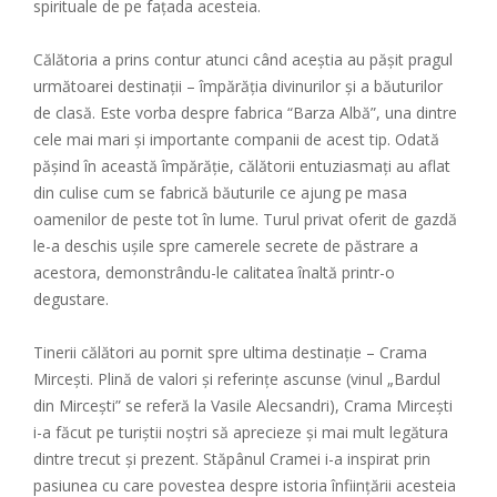
spirituale de pe fațada acesteia.
Călătoria a prins contur atunci când aceștia au pășit pragul
următoarei destinații – împărăția divinurilor și a băuturilor
de clasă. Este vorba despre fabrica “Barza Albă”, una dintre
cele mai mari și importante companii de acest tip. Odată
pășind în această împărăție, călătorii entuziasmați au aflat
din culise cum se fabrică băuturile ce ajung pe masa
oamenilor de peste tot în lume. Turul privat oferit de gazdă
le-a deschis ușile spre camerele secrete de păstrare a
acestora, demonstrându-le calitatea înaltă printr-o
degustare.
Tinerii călători au pornit spre ultima destinație – Crama
Mircești. Plină de valori și referințe ascunse (vinul „Bardul
din Mircești” se referă la Vasile Alecsandri), Crama Mircești
i-a făcut pe turiștii noștri să aprecieze și mai mult legătura
dintre trecut și prezent. Stăpânul Cramei i-a inspirat prin
pasiunea cu care povestea despre istoria înființării acesteia