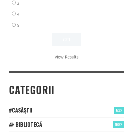
3
4
5
View Results
CATEGORII
#CASĂȘTII
632
BIBLIOTECĂ
1692