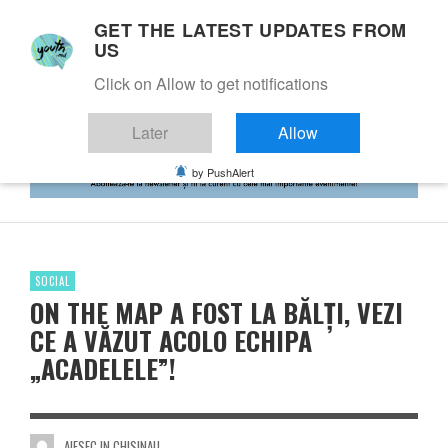
GET THE LATEST UPDATES FROM
US
Click on Allow to get notifications
Later
Allow
by PushAlert
SOCIAL
ON THE MAP A FOST LA BĂLȚI, VEZI
CE A VĂZUT ACOLO ECHIPA
„ACADELELE”!
AIESEC IN CHISINAU