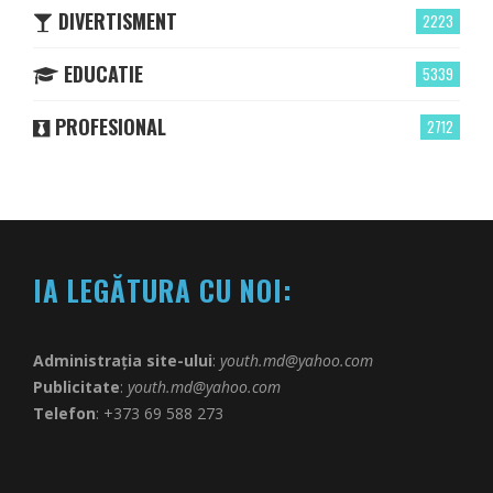
DIVERTISMENT
2223
EDUCATIE
5339
PROFESIONAL
2712
IA LEGĂTURA CU NOI:
Administrația site-ului
:
youth.md@yahoo.com
Publicitate
:
youth.md@yahoo.com
Telefon
: +373 69 588 273