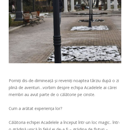
Porniți dis-de-dimineață și reveniți noaptea târziu după o zi
plină de aventuri…vorbim despre echipa Acadelele ai cărei
membri au avut parte de o călătorie pe cinste.
Cum a arătat experiența lor?
Călătoria echipei Acadelele a început într-un loc magic.. într-
o grădină unică în felul ei de-a fi – grădina de fluturi –