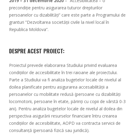
2019 – 31 decembrie 2020
– “Accesibilitatea – o
precondiție pentru asigurarea tuturor drepturilor
persoanelor cu dizabilități” care este parte a Programului de
granturi ”Dezvoltarea societății civile la nivel local în
Republica Moldova”.
DESPRE ACEST PROIECT:
Proiectul prevede elaborarea Studiului privind evaluarea
condițiilor de accesibilitate în trei raioane ale proiectului.
Parte a Studiului va fi analiza bugetelor locale de nivelul al
doilea planificate pentru asigurarea accesabilității a
persoanelor cu mobilitate redusă (persoane cu dizabilități
locomotorii, persoane în etate, părinți cu copii de vârstă 0-3
ani). Pentru analiza bugetelor locale de nivelul al doilea din
perspectiva asigurării resurselor financiare întru crearea
condițiilor de accesibilitate, AOPD va contracta servicii de
consultanță (persoană fizică sau juridică).