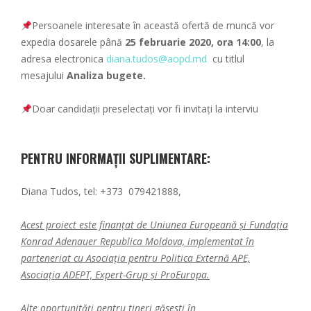
Persoanele interesate în această ofertă de muncă vor
expedia dosarele până
25 februarie 2020, ora 14:00
, la
adresa electronica
diana.tudos@aopd.md
cu titlul
mesajului
Analiza bugete.
Doar candidații preselectați vor fi invitați la interviu
PENTRU INFORMAȚII SUPLIMENTARE:
Diana Tudos, tel: +373 079421888,
Acest proiect este finanțat de Uniunea Europeană și Fundația
Konrad Adenauer Republica Moldova, implementat în
parteneriat cu Asociația pentru Politica Externă APE,
Asociația ADEPT, Expert-Grup și ProEuropa.
Alte oportunități pentru tineri găsesti în