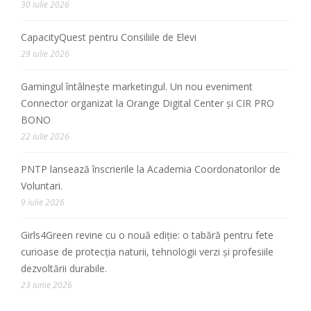
30 iulie 2026
CapacityQuest pentru Consiliile de Elevi
29 iulie 2026
Gamingul întâlnește marketingul. Un nou eveniment
Connector organizat la Orange Digital Center și CIR PRO
BONO
22 iulie 2026
PNTP lansează înscrierile la Academia Coordonatorilor de
Voluntari.
9 iulie 2026
Girls4Green revine cu o nouă ediție: o tabără pentru fete
curioase de protecția naturii, tehnologii verzi și profesiile
dezvoltării durabile.
23 iunie 2026