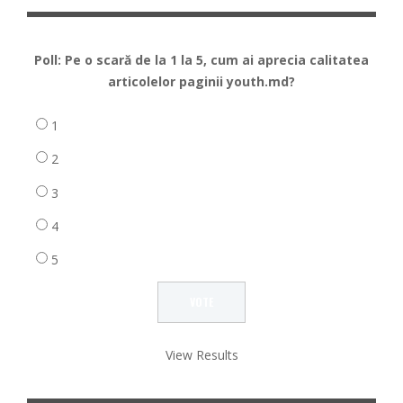
Poll: Pe o scară de la 1 la 5, cum ai aprecia calitatea
articolelor paginii youth.md?
1
2
3
4
5
View Results