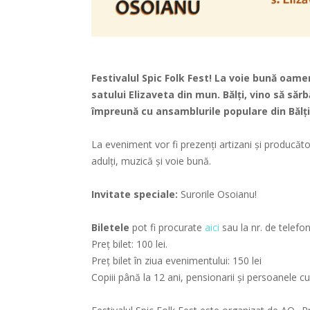
Festivalul Spic Folk Fest! La voie bună oamen
satului Elizaveta din mun. Bălți, vino să săr
împreună cu ansamblurile populare din Bălți
La eveniment vor fi prezenți artizani și producători
adulți, muzică și voie bună.
Invitate speciale:
Surorile Osoianu!
Biletele
pot fi procurate
aici
sau la nr. de telefo
Preț bilet: 100 lei.
Preț bilet în ziua evenimentului: 150 lei
Copiii până la 12 ani, pensionarii și persoanele c