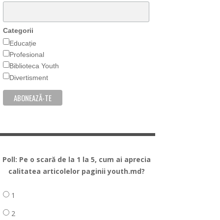
Categorii
Educație
Profesional
Biblioteca Youth
Divertisment
Poll: Pe o scară de la 1 la 5, cum ai aprecia
calitatea articolelor paginii youth.md?
1
2