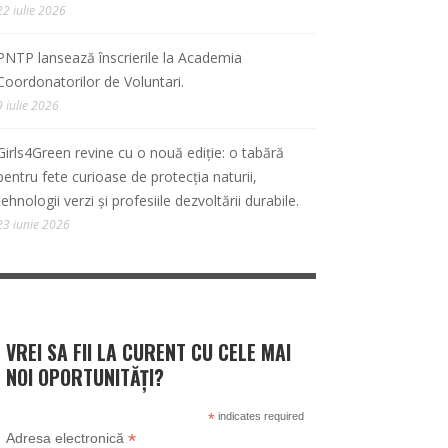
22 iulie 2026
PNTP lansează înscrierile la Academia
Coordonatorilor de Voluntari.
9 iulie 2026
Girls4Green revine cu o nouă ediție: o tabără
pentru fete curioase de protecția naturii,
tehnologii verzi și profesiile dezvoltării durabile.
23 iunie 2026
VREI SA FII LA CURENT CU CELE MAI
NOI OPORTUNITĂȚI?
*
indicates required
*
Adresa electronică