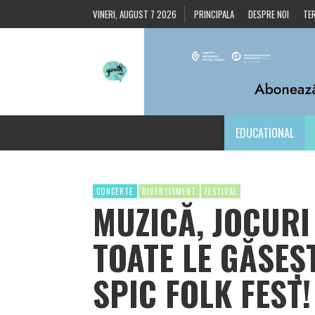
VINERI, AUGUST 7 2026
PRINCIPALA
DESPRE NOI
TER
EDUCATIONAL
CONCERTE
DIVERTISMENT
FESTIVAL
MUZICĂ, JOCURI
TOATE LE GĂSEȘT
SPIC FOLK FEST!