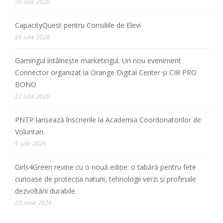
30 iulie 2026
CapacityQuest pentru Consiliile de Elevi
29 iulie 2026
Gamingul întâlnește marketingul. Un nou eveniment
Connector organizat la Orange Digital Center și CIR PRO
BONO
22 iulie 2026
PNTP lansează înscrierile la Academia Coordonatorilor de
Voluntari.
9 iulie 2026
Girls4Green revine cu o nouă ediție: o tabără pentru fete
curioase de protecția naturii, tehnologii verzi și profesiile
dezvoltării durabile.
23 iunie 2026