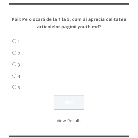
Poll: Pe o scară de la 1 la 5, cum ai aprecia calitatea
articolelor paginii youth.md?
1
2
3
4
5
View Results