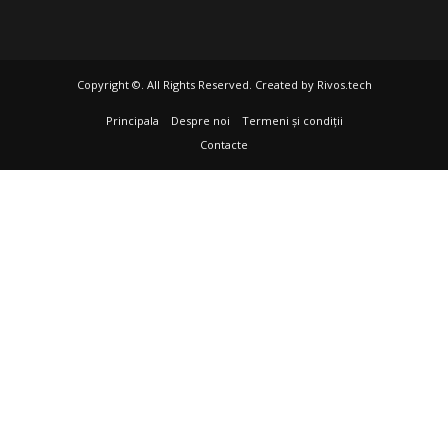
Copyright ©. All Rights Reserved. Created by
Rivos.tech
Principala
Despre noi
Termeni și condiții
Contacte