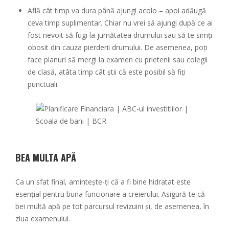
Află cât timp va dura până ajungi acolo – apoi adăugă
ceva timp suplimentar. Chiar nu vrei să ajungi după ce ai
fost nevoit să fugi la jumătatea drumului sau să te simți
obosit din cauza pierderii drumului. De asemenea, poți
face planuri să mergi la examen cu prietenii sau colegii
de clasă, atâta timp cât știi că este posibil să fiți
punctuali.
BEA MULTA APĂ
Ca un sfat final, amintește-ți că a fi bine hidratat este
esențial pentru buna funcionare a creierului. Asigură-te că
bei multă apă pe tot parcursul revizuirii și, de asemenea, în
ziua examenului.