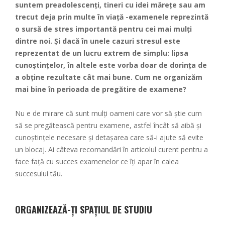
suntem preadolescenţi, tineri cu idei măreţe sau am
trecut deja prin multe în viaţă -examenele reprezintă
o sursă de stres importantă pentru cei mai mulţi
dintre noi. Şi dacă în unele cazuri stresul este
reprezentat de un lucru extrem de simplu: lipsa
cunoştinţelor, în altele este vorba doar de dorinţa de
a obţine rezultate cât mai bune. Cum ne organizăm
mai bine în perioada de pregătire de examene?
Nu e de mirare că sunt mulţi oameni care vor să ştie cum
să se pregătească pentru examene, astfel încât să aibă şi
cunoştinţele necesare şi detaşarea care să-i ajute să evite
un blocaj. Ai câteva recomandări în articolul curent pentru a
face față cu succes examenelor ce îți apar în calea
succesului tău.
ORGANIZEAZĂ-ȚI SPAȚIUL DE STUDIU