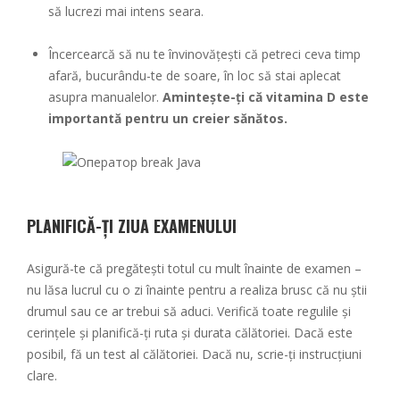
să lucrezi mai intens seara.
Încercearcă să nu te învinovățești că petreci ceva timp
afară, bucurându-te de soare, în loc să stai aplecat
asupra manualelor.
Amintește-ți că vitamina D este
importantă pentru un creier sănătos.
PLANIFICĂ-ȚI ZIUA EXAMENULUI
Asigură-te că pregătești totul cu mult înainte de examen –
nu lăsa lucrul cu o zi înainte pentru a realiza brusc că nu știi
drumul sau ce ar trebui să aduci. Verifică toate regulile și
cerințele și planifică-ți ruta și durata călătoriei. Dacă este
posibil, fă un test al călătoriei. Dacă nu, scrie-ți instrucțiuni
clare.