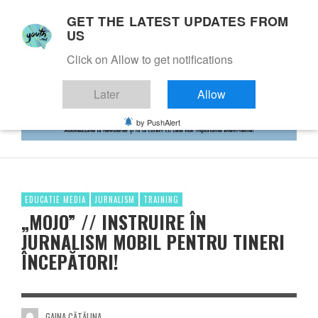
GET THE LATEST UPDATES FROM
US
Click on Allow to get notifications
Later
Allow
by PushAlert
EDUCATIE MEDIA
JURNALISM
TRAINING
„MOJO” // INSTRUIRE ÎN
JURNALISM MOBIL PENTRU TINERI
ÎNCEPĂTORI!
GAINA CĂTĂLINA