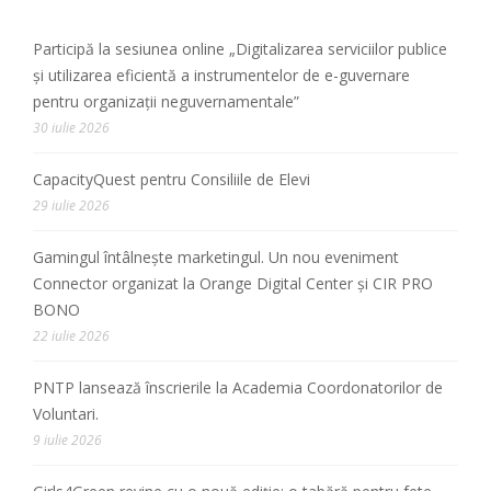
Participă la sesiunea online „Digitalizarea serviciilor publice
și utilizarea eficientă a instrumentelor de e-guvernare
pentru organizații neguvernamentale”
30 iulie 2026
CapacityQuest pentru Consiliile de Elevi
29 iulie 2026
Gamingul întâlnește marketingul. Un nou eveniment
Connector organizat la Orange Digital Center și CIR PRO
BONO
22 iulie 2026
PNTP lansează înscrierile la Academia Coordonatorilor de
Voluntari.
9 iulie 2026