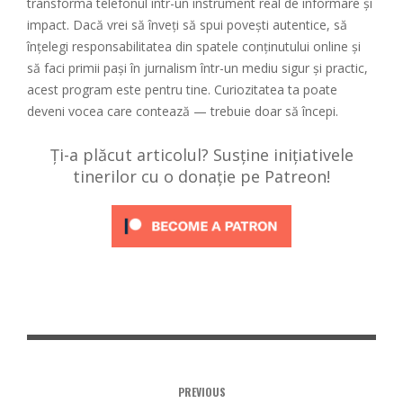
transforma telefonul într-un instrument real de informare și
impact. Dacă vrei să înveți să spui povești autentice, să
înțelegi responsabilitatea din spatele conținutului online și
să faci primii pași în jurnalism într-un mediu sigur și practic,
acest program este pentru tine. Curiozitatea ta poate
deveni vocea care contează — trebuie doar să începi.
Ți-a plăcut articolul? Susține inițiativele
tinerilor cu o donație pe Patreon!
PREVIOUS