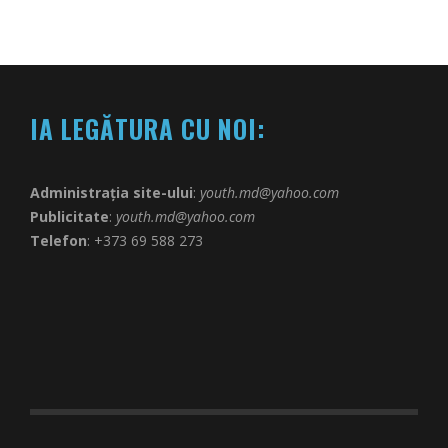
IA LEGĂTURA CU NOI:
Administrația site-ului
:
youth.md@yahoo.com
Publicitate
:
youth.md@yahoo.com
Telefon
: +373 69 588 273