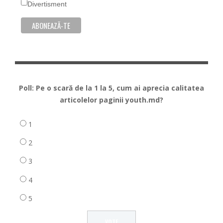
Divertisment
Poll: Pe o scară de la 1 la 5, cum ai aprecia calitatea
articolelor paginii youth.md?
1
2
3
4
5