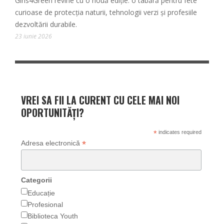
Girls4Green revine cu o nouă ediție: o tabără pentru fete
curioase de protecția naturii, tehnologii verzi și profesiile
dezvoltării durabile.
23 iunie 2026
VREI SA FII LA CURENT CU CELE MAI NOI
OPORTUNITĂȚI?
*
indicates required
*
Adresa electronică
Categorii
Educație
Profesional
Biblioteca Youth