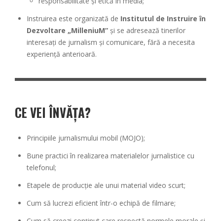
responsabilitate și etică în media;
Instruirea este organizată de
Institutul de Instruire în
Dezvoltare „MilleniuM”
și se adresează tinerilor
interesați de jurnalism și comunicare, fără a necesita
experiență anterioară.
CE VEI ÎNVĂȚA?
Principiile jurnalismului mobil (MOJO);
Bune practici în realizarea materialelor jurnalistice cu
telefonul;
Etapele de producție ale unui material video scurt;
Cum să lucrezi eficient într-o echipă de filmare;
Cum să creezi conținut care respectă normele morale și