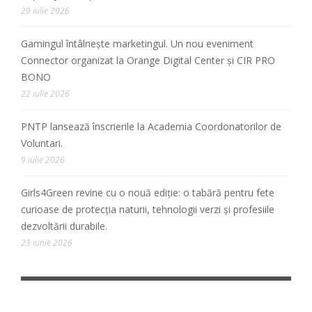
29 iulie 2026
Gamingul întâlnește marketingul. Un nou eveniment
Connector organizat la Orange Digital Center și CIR PRO
BONO
22 iulie 2026
PNTP lansează înscrierile la Academia Coordonatorilor de
Voluntari.
9 iulie 2026
Girls4Green revine cu o nouă ediție: o tabără pentru fete
curioase de protecția naturii, tehnologii verzi și profesiile
dezvoltării durabile.
23 iunie 2026