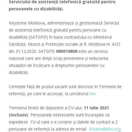
Serviciului de asistență telefonică gratuită pentru
persoanele cu dizabilități.
Keystone Moldova, administrează și gestionează Serviciul
de asistență telefonică gratuită pentru persoane cu
dizabilități (SATGPD) în baza contractului cu Ministerul
Sănătății, Muncii și Protecției sociale al R. Moldova nr. 6/21
din 31.12.2020. SATGPD
080010808
este un serviciu
național care are drept scop prevenirea și reducerea
situațiilor de încălcare a drepturilor persoanelor cu
dizabilități.
Cerințele față de postul vacant sunt descrise în Termenii de
referință, pe care le accesați la următorul
link
Termenul limită de depunere a CV-ului,
11 iulie 2021
(inclusiv).
Persoanele interesante sunt încurajate să
expedieze CV-ul care v-a conține și datele de contact a 2
persoane de referință la adresa de email:
khsima@khs.org