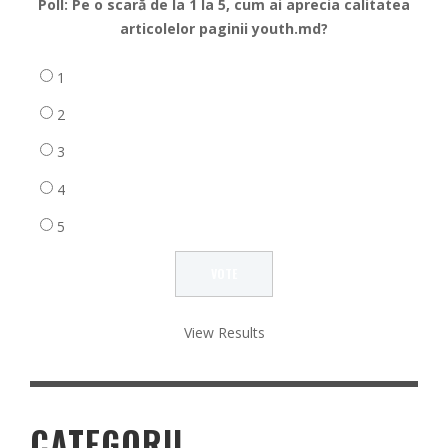
Poll: Pe o scară de la 1 la 5, cum ai aprecia calitatea
articolelor paginii youth.md?
1
2
3
4
5
View Results
CATEGORII