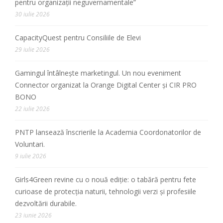
pentru organizații neguvernamentale”
30 iulie 2026
CapacityQuest pentru Consiliile de Elevi
29 iulie 2026
Gamingul întâlnește marketingul. Un nou eveniment
Connector organizat la Orange Digital Center și CIR PRO
BONO
22 iulie 2026
PNTP lansează înscrierile la Academia Coordonatorilor de
Voluntari.
9 iulie 2026
Girls4Green revine cu o nouă ediție: o tabără pentru fete
curioase de protecția naturii, tehnologii verzi și profesiile
dezvoltării durabile.
23 iunie 2026