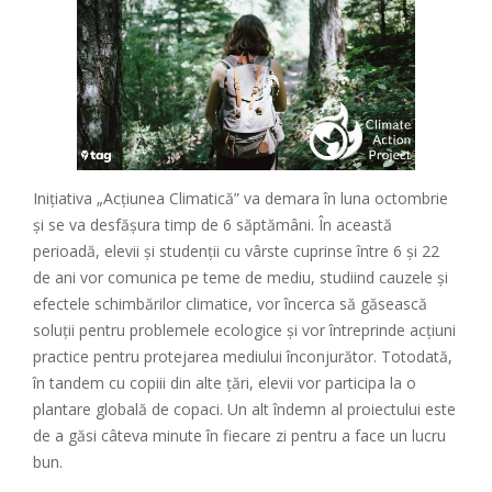
Inițiativa „Acțiunea Climatică” va demara în luna octombrie
și se va desfășura timp de 6 săptămâni. În această
perioadă, elevii și studenții cu vârste cuprinse între 6 și 22
de ani vor comunica pe teme de mediu, studiind cauzele și
efectele schimbărilor climatice, vor încerca să găsească
soluții pentru problemele ecologice și vor întreprinde acțiuni
practice pentru protejarea mediului înconjurător. Totodată,
în tandem cu copiii din alte țări, elevii vor participa la o
plantare globală de copaci. Un alt îndemn al proiectului este
de a găsi câteva minute în fiecare zi pentru a face un lucru
bun.