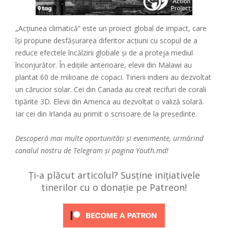
„Acțiunea climatică” este un proiect global de impact, care
își propune desfășurarea diferitor acțiuni cu scopul de a
reduce efectele încălzirii globale și de a proteja mediul
înconjurător. În edițiile anterioare, elevii din Malawi au
plantat 60 de milioane de copaci. Tinerii indieni au dezvoltat
un cărucior solar. Cei din Canada au creat recifuri de corali
tipărite 3D. Elevii din America au dezvoltat o valiză solară.
Iar cei din Irlanda au primit o scrisoare de la președinte.
Descoperă mai multe oportunități și evenimente, urmărind
canalul nostru de
Telegram
și pagina
Youth.md!
Ți-a plăcut articolul? Susține inițiativele
tinerilor cu o donație pe Patreon!