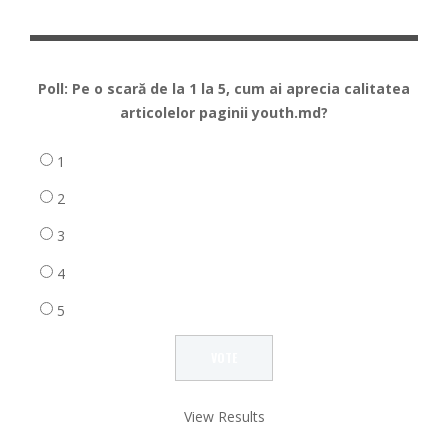
Poll: Pe o scară de la 1 la 5, cum ai aprecia calitatea
articolelor paginii youth.md?
1
2
3
4
5
View Results