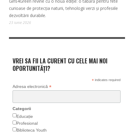
Girls4Green revine cu o nouă ediție: o tabără pentru fete
curioase de protecția naturii, tehnologii verzi și profesiile
dezvoltării durabile.
23 iunie 2026
VREI SA FII LA CURENT CU CELE MAI NOI
OPORTUNITĂȚI?
*
indicates required
*
Adresa electronică
Categorii
Educație
Profesional
Biblioteca Youth