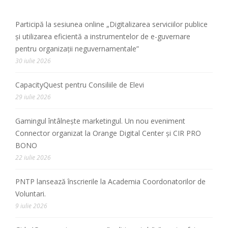
Participă la sesiunea online „Digitalizarea serviciilor publice
și utilizarea eficientă a instrumentelor de e-guvernare
pentru organizații neguvernamentale”
30 iulie 2026
CapacityQuest pentru Consiliile de Elevi
29 iulie 2026
Gamingul întâlnește marketingul. Un nou eveniment
Connector organizat la Orange Digital Center și CIR PRO
BONO
22 iulie 2026
PNTP lansează înscrierile la Academia Coordonatorilor de
Voluntari.
9 iulie 2026