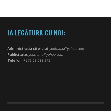
IA LEGĂTURA CU NOI:
Administrația site-ului
:
youth.md@yahoo.com
Publicitate
:
youth.md@yahoo.com
Telefon
: +373 69 588 273