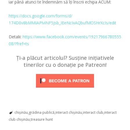
iar până atunci te îndemnăm să îți înscrii echipa ACUM:
https://docs.google.com/
forms/d/
174D0v8bMMIAPlvlNF5Jsb_IEeN
cIxAQbufMOSHrXcIs/edit
Detalii:
https://www.facebook.com/events/19217966780555
08/?fref=ts
Ți-a plăcut articolul? Susține inițiativele
tinerilor cu o donație pe Patreon!
chișinău
grădina publică
interact chișinău
interact club
interact
club chișinău
treasure hunt