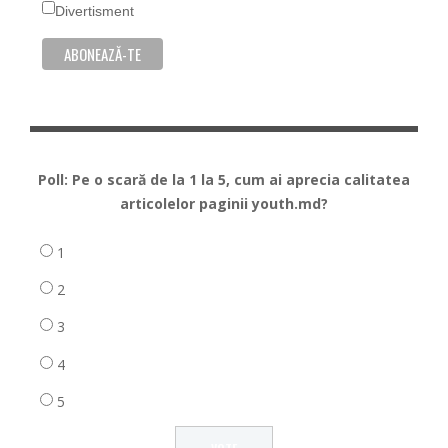
Divertisment
Poll: Pe o scară de la 1 la 5, cum ai aprecia calitatea
articolelor paginii youth.md?
1
2
3
4
5