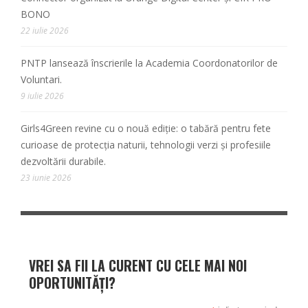
BONO
22 iulie 2026
PNTP lansează înscrierile la Academia Coordonatorilor de
Voluntari.
9 iulie 2026
Girls4Green revine cu o nouă ediție: o tabără pentru fete
curioase de protecția naturii, tehnologii verzi și profesiile
dezvoltării durabile.
23 iunie 2026
VREI SA FII LA CURENT CU CELE MAI NOI
OPORTUNITĂȚI?