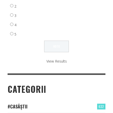
2
3
4
5
View Results
CATEGORII
#CASĂȘTII
632