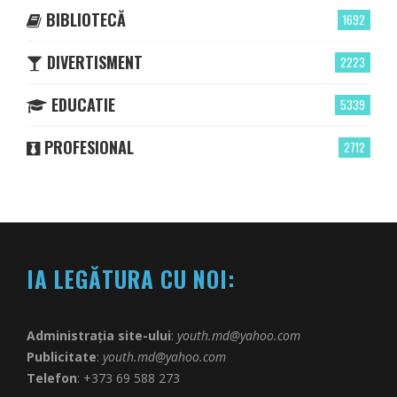
BIBLIOTECĂ
1692
DIVERTISMENT
2223
EDUCATIE
5339
PROFESIONAL
2712
IA LEGĂTURA CU NOI:
Administrația site-ului
:
youth.md@yahoo.com
Publicitate
:
youth.md@yahoo.com
Telefon
: +373 69 588 273