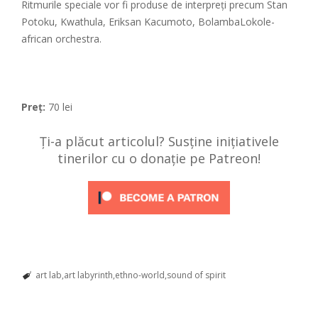
Ritmurile speciale vor fi produse de interpreți precum Stan
Potoku, Kwathula, Eriksan Kacumoto, BolambaLokole-
african orchestra.
Preț:
70 lei
Ți-a plăcut articolul? Susține inițiativele
tinerilor cu o donație pe Patreon!
art lab
art labyrinth
ethno-world
sound of spirit