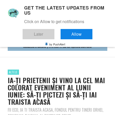
GET THE LATEST UPDATES FROM
US
Click on Allow to get notifications
Later
Allow
by PushAlert
ALTELE
IA-ȚI PRIETENII ȘI VINO LA CEL MAI
COLORAT EVENIMENT AL LUNII
IUNIE: SĂ-ȚI PICTEZI ȘI SĂ-ȚI IAI
TRAISTA ACASĂ
FII ECO, IA TI TRAISTA ACASA, FONDUL PENTRU TINERI ORHEI,