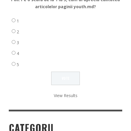
articolelor paginii youth.md?
1
2
3
4
5
View Results
CATEGORII