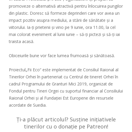
promoveze o alternativă atractivă pentru înlocuirea pungilor
din plastic. Doresc să formeze deprinderi care vor avea un
impact pozitiv asupra mediului, a stării de sănătate și a
viitorului. Ia-ți prietenii și vino pe 9 iunie, ora 11.00, la cel
mai colorat eveniment al lunii iunie – să-ți pictezi și să-ți iai
traista acasă.
Obiceiurile bune vor face lumea frumoasă și sănătoasă.
Proiectul„Fii Eco“ este implementat de Consiliul Raional al
Tinerilor Orhei în parteneriat cu Centrul de tineret Orhei în
cadrul Programului de Granturi Mici 2019, organizat de
Fondul pentru Tineri Orgei cu suportul financiar al Consiliului
Raional Orhei și al Fundației Est Europene din resursele
acordate de Suedia.
Ți-a plăcut articolul? Susține inițiativele
tinerilor cu o donație pe Patreon!