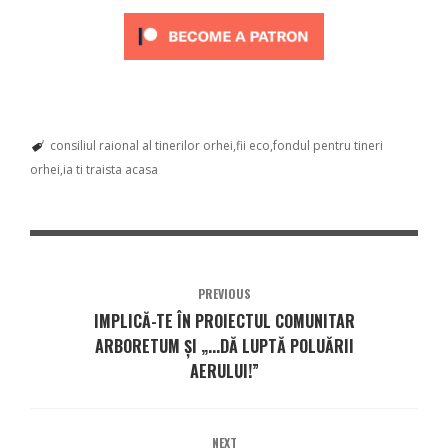
consiliul raional al tinerilor orhei
fii eco
fondul pentru tineri
orhei
ia ti traista acasa
PREVIOUS
IMPLICĂ-TE ÎN PROIECTUL COMUNITAR
ARBORETUM ȘI „...DĂ LUPTĂ POLUĂRII
AERULUI!”
NEXT