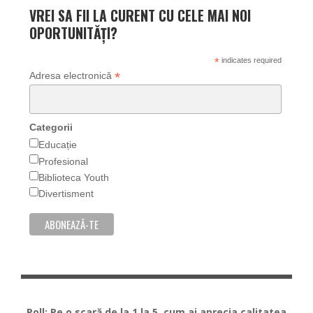
VREI SA FII LA CURENT CU CELE MAI NOI
OPORTUNITĂȚI?
*
indicates required
*
Adresa electronică
Categorii
Educație
Profesional
Biblioteca Youth
Divertisment
Poll: Pe o scară de la 1 la 5, cum ai aprecia calitatea