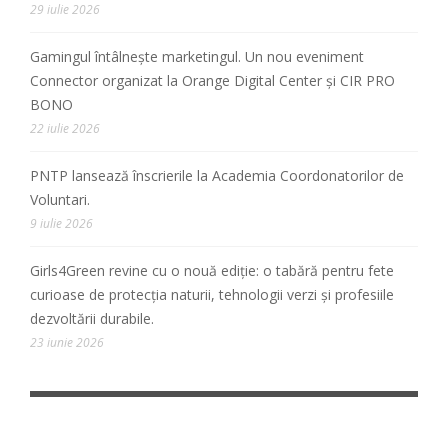
29 iulie 2026
Gamingul întâlnește marketingul. Un nou eveniment
Connector organizat la Orange Digital Center și CIR PRO
BONO
22 iulie 2026
PNTP lansează înscrierile la Academia Coordonatorilor de
Voluntari.
9 iulie 2026
Girls4Green revine cu o nouă ediție: o tabără pentru fete
curioase de protecția naturii, tehnologii verzi și profesiile
dezvoltării durabile.
23 iunie 2026