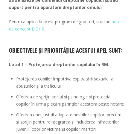
să se axeze pe domeniul drepturile copilului și/sau
suport pentru apărătorii drepturilor omului
Pentru a aplica la acest program de granturi, studiați
notele
de concept EIDHR
.
OBIECTIVELE ȘI PRIORITĂȚILE ACESTUI APEL SUNT:
Lotul 1 – Protejarea drepturilor copilului în RM
:
Protejarea copiilor împotriva exploatării sexuale, a
abuzurilor și a traficului;
Oferirea de sprijin social și psihologic și protecția
copiilor în urma plecării părinților acestora peste hotare;
Oferirea unei justiții adaptate nevoilor copiilor, precum
și sprijin pentru reintegrarea și includerea infractorilor
juvenili, copiilor victime și copiilor martori.