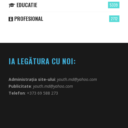
EDUCATIE
5339
PROFESIONAL
2712
IA LEGĂTURA CU NOI:
Administrația site-ului
:
youth.md@yahoo.com
Publicitate
:
youth.md@yahoo.com
Telefon
: +373 69 588 273