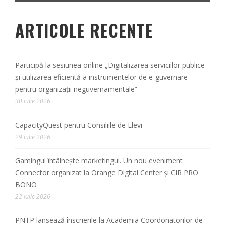
ARTICOLE RECENTE
Participă la sesiunea online „Digitalizarea serviciilor publice
și utilizarea eficientă a instrumentelor de e-guvernare
pentru organizații neguvernamentale”
30 iulie 2026
CapacityQuest pentru Consiliile de Elevi
29 iulie 2026
Gamingul întâlnește marketingul. Un nou eveniment
Connector organizat la Orange Digital Center și CIR PRO
BONO
22 iulie 2026
PNTP lansează înscrierile la Academia Coordonatorilor de