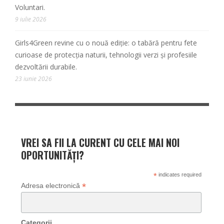
Voluntari.
9 iulie 2026
Girls4Green revine cu o nouă ediție: o tabără pentru fete
curioase de protecția naturii, tehnologii verzi și profesiile
dezvoltării durabile.
23 iunie 2026
VREI SA FII LA CURENT CU CELE MAI NOI
OPORTUNITĂȚI?
*
indicates required
*
Adresa electronică
Categorii