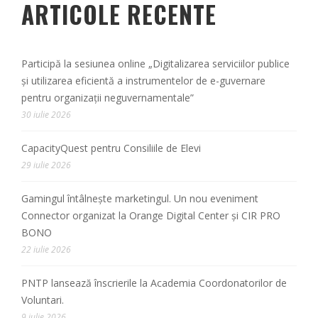
ARTICOLE RECENTE
Participă la sesiunea online „Digitalizarea serviciilor publice
și utilizarea eficientă a instrumentelor de e-guvernare
pentru organizații neguvernamentale”
30 iulie 2026
CapacityQuest pentru Consiliile de Elevi
29 iulie 2026
Gamingul întâlnește marketingul. Un nou eveniment
Connector organizat la Orange Digital Center și CIR PRO
BONO
22 iulie 2026
PNTP lansează înscrierile la Academia Coordonatorilor de
Voluntari.
9 iulie 2026