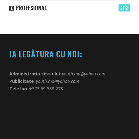
PROFESIONAL
2712
IA LEGĂTURA CU NOI:
Administrația site-ului
:
youth.md@yahoo.com
Publicitate
:
youth.md@yahoo.com
Telefon
: +373 69 588 273