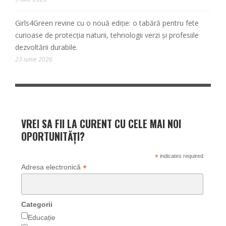
Girls4Green revine cu o nouă ediție: o tabără pentru fete
curioase de protecția naturii, tehnologii verzi și profesiile
dezvoltării durabile.
23 iunie 2026
VREI SA FII LA CURENT CU CELE MAI NOI
OPORTUNITĂȚI?
*
indicates required
*
Adresa electronică
Categorii
Educație