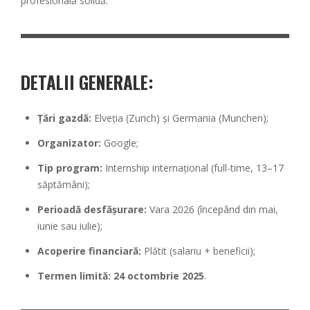
profesională solidă.
DETALII GENERALE:
Țări gazdă:
Elveția (Zurich) și Germania (Munchen);
Organizator:
Google;
Tip program:
Internship internațional (full-time, 13–17
săptămâni);
Perioadă desfășurare:
Vara 2026 (începând din mai,
iunie sau iulie);
Acoperire financiară:
Plătit (salariu + beneficii);
Termen limită:
24 octombrie 2025
.