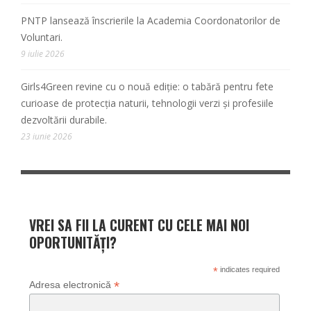
PNTP lansează înscrierile la Academia Coordonatorilor de
Voluntari.
9 iulie 2026
Girls4Green revine cu o nouă ediție: o tabără pentru fete
curioase de protecția naturii, tehnologii verzi și profesiile
dezvoltării durabile.
23 iunie 2026
VREI SA FII LA CURENT CU CELE MAI NOI
OPORTUNITĂȚI?
*
indicates required
*
Adresa electronică