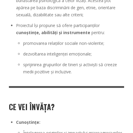
bunăstarea psihologică a celor vizați. Acestea pot
apărea pe baza discriminării de gen, etnie, orientare
sexuală, dizabilitate sau alte criterii;
Proiectul își propune să ofere participanților
cunoștințe, abilități și instrumente
pentru:
promovarea relațiilor sociale non-violente;
dezvoltarea inteligenței emoționale;
sprijinirea grupurilor de tineri și activiști să creeze
medii pozitive și incluzive.
CE VEI ÎNVĂȚA?
Cunoștințe:
Înțelegerea originilor și impactului microagresiunilor