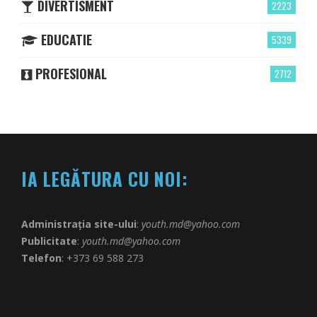
DIVERTISMENT
2223
EDUCATIE
5339
PROFESIONAL
2712
IA LEGĂTURA CU NOI:
Administrația site-ului
:
youth.md@yahoo.com
Publicitate
:
youth.md@yahoo.com
Telefon
: +373 69 588 273