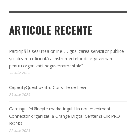
ARTICOLE RECENTE
Participă la sesiunea online „Digitalizarea serviciilor publice
și utilizarea eficientă a instrumentelor de e-guvernare
pentru organizații neguvernamentale”
30 iulie 2026
CapacityQuest pentru Consiliile de Elevi
29 iulie 2026
Gamingul întâlnește marketingul. Un nou eveniment
Connector organizat la Orange Digital Center și CIR PRO
BONO
22 iulie 2026