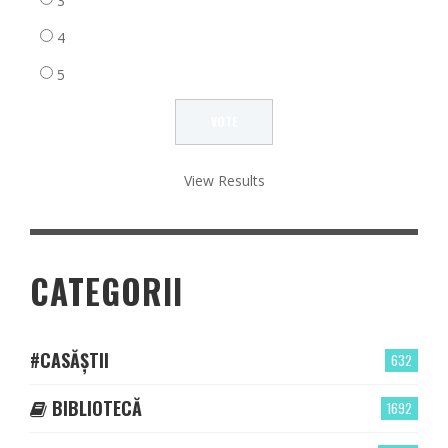
3
4
5
View Results
CATEGORII
#CASĂȘTII
632
BIBLIOTECĂ
1692