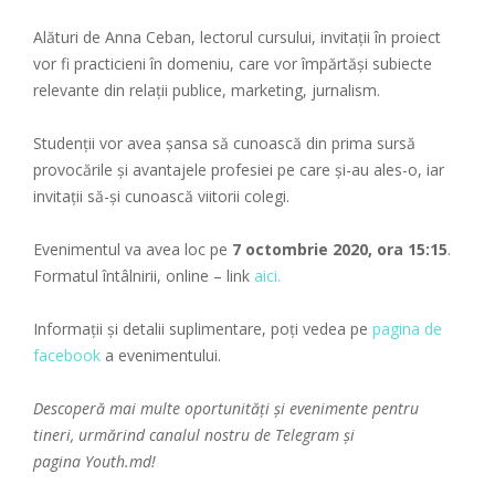
Alături de Anna Ceban, lectorul cursului, invitații în proiect
vor fi practicieni în domeniu, care vor împărtăși subiecte
relevante din relații publice, marketing, jurnalism.
Studenții vor avea șansa să cunoască din prima sursă
provocările și avantajele profesiei pe care și-au ales-o, iar
invitații să-și cunoască viitorii colegi.
Evenimentul va avea loc pe
7 octombrie 2020, ora 15:15
.
Formatul întâlnirii, online – link
aici.
Informații și detalii suplimentare, poți vedea pe
pagina de
facebook
a evenimentului.
Descoperă mai multe oportunități și evenimente pentru
tineri, urmărind canalul nostru de
Telegram
și
pagina
Youth.md!