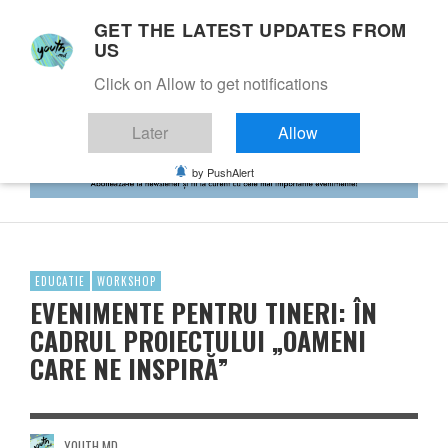
GET THE LATEST UPDATES FROM
US
Click on Allow to get notifications
Later
Allow
by PushAlert
EDUCATIE
WORKSHOP
EVENIMENTE PENTRU TINERI: ÎN
CADRUL PROIECTULUI „OAMENI
CARE NE INSPIRĂ”
YOUTH.MD