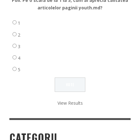
Poll: Pe o scară de la 1 la 5, cum ai aprecia calitatea
articolelor paginii youth.md?
1
2
3
4
5
View Results
CATEGORII