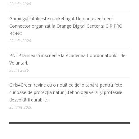
29 iulie 2026
Gamingul întâlnește marketingul. Un nou eveniment
Connector organizat la Orange Digital Center și CIR PRO
BONO
22 iulie 2026
PNTP lansează înscrierile la Academia Coordonatorilor de
Voluntari.
9 iulie 2026
Girls4Green revine cu o nouă ediție: o tabără pentru fete
curioase de protecția naturii, tehnologii verzi și profesiile
dezvoltării durabile.
23 iunie 2026