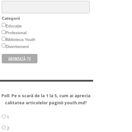
Categorii
Educație
Profesional
Biblioteca Youth
Divertisment
Poll: Pe o scară de la 1 la 5, cum ai aprecia
calitatea articolelor paginii youth.md?
1
2