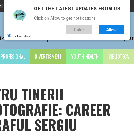
I ȘI CONDIȚII
CONTACTE
GET THE LATEST UPDATES FROM US
Click on Allow to get notifications
Later
Allow
by PushAlert
PROFESIONAL
DIVERTISMENT
YOUTH HEALTH
BIBLIOTECA
RU TINERII
OTOGRAFIE: CAREER
RAFUL SERGIU