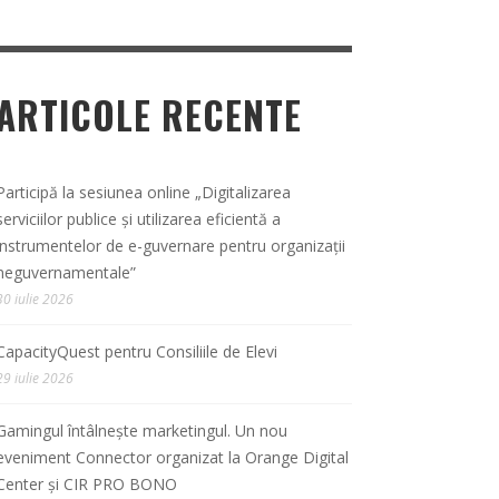
ARTICOLE RECENTE
Participă la sesiunea online „Digitalizarea
serviciilor publice și utilizarea eficientă a
instrumentelor de e-guvernare pentru organizații
neguvernamentale”
30 iulie 2026
CapacityQuest pentru Consiliile de Elevi
29 iulie 2026
Gamingul întâlnește marketingul. Un nou
eveniment Connector organizat la Orange Digital
Center și CIR PRO BONO