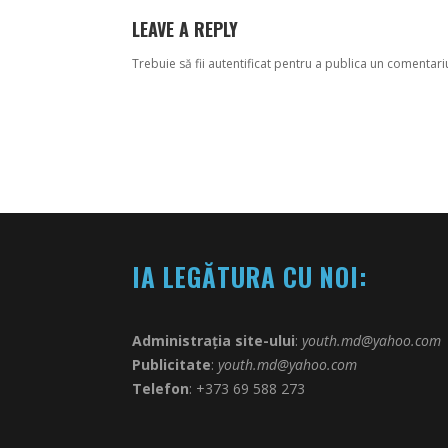
LEAVE A REPLY
Trebuie să fii
autentificat
pentru a publica un comentari
IA LEGĂTURA CU NOI:
Administrația site-ului
:
youth.md@yahoo.com
Publicitate
:
youth.md@yahoo.com
Telefon
: +373 69 588 273