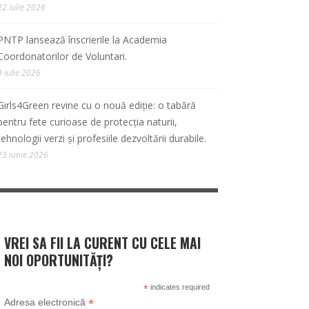
22 iulie 2026
PNTP lansează înscrierile la Academia
Coordonatorilor de Voluntari.
9 iulie 2026
Girls4Green revine cu o nouă ediție: o tabără
pentru fete curioase de protecția naturii,
tehnologii verzi și profesiile dezvoltării durabile.
23 iunie 2026
VREI SA FII LA CURENT CU CELE MAI
NOI OPORTUNITĂȚI?
*
indicates required
*
Adresa electronică