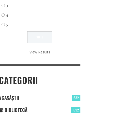
3
4
5
View Results
CATEGORII
#CASĂȘTII
632
BIBLIOTECĂ
1692