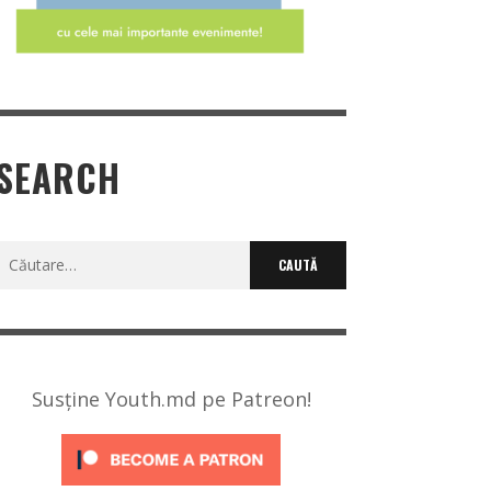
SEARCH
Caută
după:
Susține Youth.md pe Patreon!