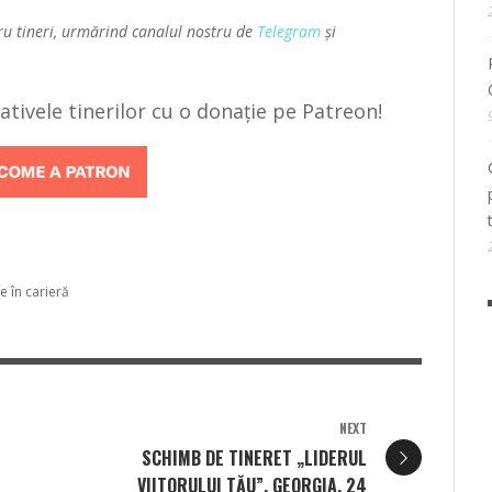
ru tineri, urmărind canalul nostru de
Telegram
și
țiativele tinerilor cu o donație pe Patreon!
e în carieră
NEXT
SCHIMB DE TINERET „LIDERUL
VIITORULUI TĂU”, GEORGIA, 24