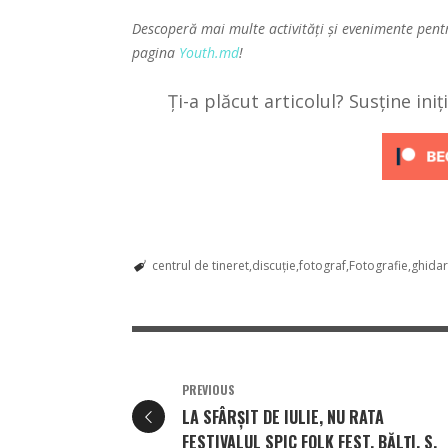
Descoperă mai multe activități și evenimente pent
pagina
Youth.md
!
Ți-a plăcut articolul? Susține ini
centrul de tineret
discuție
fotograf
Fotografie
ghidar
PREVIOUS
LA SFÂRȘIT DE IULIE, NU RATA
FESTIVALUL SPIC FOLK FEST, BĂLȚI, S.