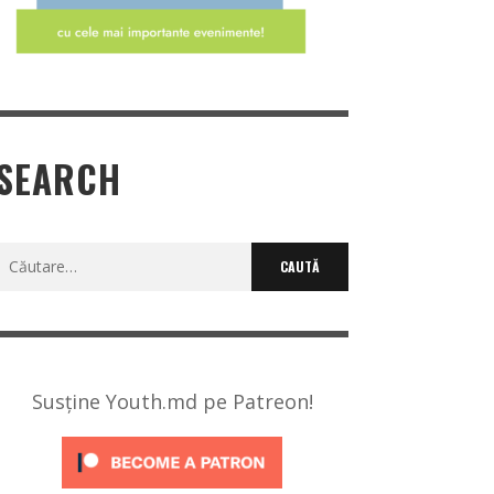
SEARCH
Caută
după:
Susține Youth.md pe Patreon!