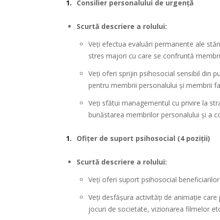
Consilier personalului de urgență
Scurtă descriere a rolului:
Veți efectua evaluări permanente ale stării
stres majori cu care se confruntă membrii
Veți oferi sprijin psihosocial sensibil din 
pentru membrii personalului și membrii fam
Veți sfătui managementul cu privire la strat
bunăstarea membrilor personalului și a co
Ofițer de suport psihosocial (4 poziții)
Scurtă descriere a rolului:
Veți oferi suport psihosocial beneficiarilor
Veți desfășura activități de animație care po
jocuri de societate, vizionarea filmelor etc