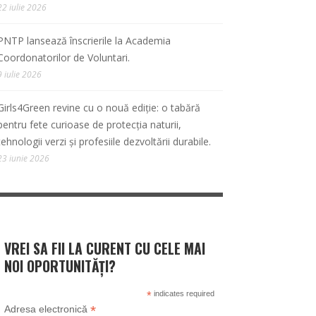
22 iulie 2026
PNTP lansează înscrierile la Academia
Coordonatorilor de Voluntari.
9 iulie 2026
Girls4Green revine cu o nouă ediție: o tabără
pentru fete curioase de protecția naturii,
tehnologii verzi și profesiile dezvoltării durabile.
23 iunie 2026
VREI SA FII LA CURENT CU CELE MAI
NOI OPORTUNITĂȚI?
*
indicates required
*
Adresa electronică