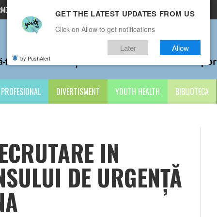
MENI ȘI CONDIȚII
CONTACTE
GET THE LATEST UPDATES FROM US
Click on Allow to get notifications
Later
Allow
by PushAlert
PROFESIONAL
DIVERTISMENT
YOUTH HEALTH
BIBLIOTECA
ECRUTARE IN
SULUI DE URGENȚĂ
NA