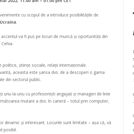
mai 2022
,
11.00 am – 01.00 pm CET
.
venimente cu scopul de a introduce posibilitățile de
Ucraina
.
accentul va fi pus pe locuri de muncă și oportunități din
 Cehia.
politice, științe sociale, relații internaționale.
vantă, aceasta este șansa dvs. de a descoperi o gama
le din sectorul public.
ți unu-la-unu cu profesioniști angajați și manageri de linie
 următoarea mutare a dvs. în carieră – totul prin computer,
r dinamic și interesant. Locurile sunt limitate – așa că, vă
 posibil.