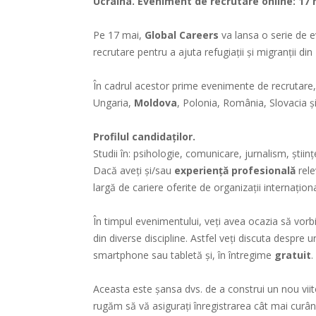
Ucraina.
Eveniment de recrutare online: 17 
Pe 17 mai,
Global Careers
va lansa o serie de e
recrutare pentru a ajuta refugiații și migranții din
În cadrul acestor prime evenimente de recrutare, 
Ungaria,
Moldova
, Polonia, România, Slovacia și
Profilul candidaților.
Studii în: psihologie, comunicare, jurnalism, științe 
Dacă aveți și/sau
experiență profesională
rele
largă de cariere oferite de organizații internaționa
În timpul evenimentului, veți avea ocazia să vorbi
din diverse discipline. Astfel veți discuta despre
smartphone sau tabletă și, în întregime
gratuit
.
Aceasta este șansa dvs. de a construi un nou viito
rugăm să vă asigurați înregistrarea cât mai curând