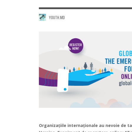
YOUTH.MD
Organizațiile internaționale au nevoie de tal