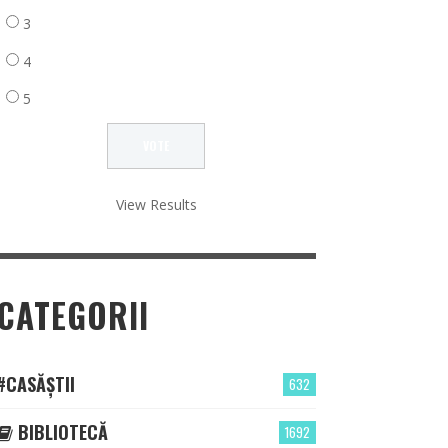
3
4
5
View Results
CATEGORII
#CASĂȘTII
632
BIBLIOTECĂ
1692