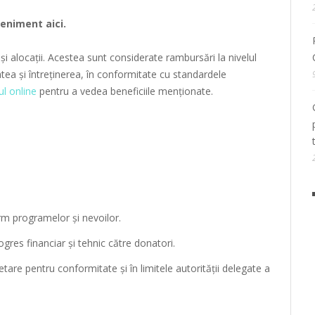
eveniment
aici
.
 și alocații. Acestea sunt considerate rambursări la nivelul
tea și întreținerea, în conformitate cu standardele
ul online
pentru a vedea beneficiile menționate.
rm programelor și nevoilor.
ogres financiar și tehnic către donatori.
etare pentru conformitate și în limitele autorității delegate a