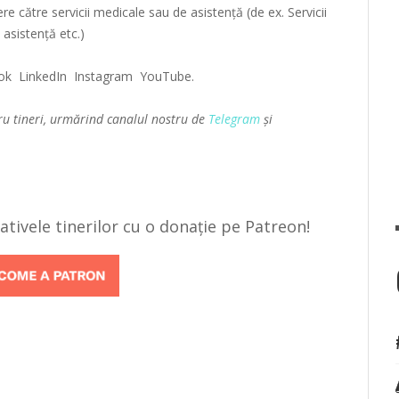
tere către servicii medicale sau de asistență (de ex. Servicii
 asistență etc.)
ok
LinkedIn
Instagram
YouTube
.
ru tineri, urmărind canalul nostru de
Telegram
și
țiativele tinerilor cu o donație pe Patreon!