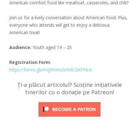
American comfort food like meatloaf, casseroles, and chili?
Join us for a lively conversation about American food. Plus,
everyone who attends will get to enjoy a delicious
American treat!
Audience:
Youth aged 14 – 25
Registration Form
:
https://forms.gle/hqjhhWuGHMCGKPNcA
Ți-a plăcut articolul? Susține inițiativele
tinerilor cu o donație pe Patreon!