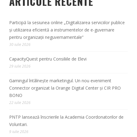
ARTICOLE RECENTE
Participă la sesiunea online „Digitalizarea serviciilor publice
și utilizarea eficientă a instrumentelor de e-guvernare
pentru organizații neguvernamentale”
30 iulie 2026
CapacityQuest pentru Consiliile de Elevi
29 iulie 2026
Gamingul întâlnește marketingul. Un nou eveniment
Connector organizat la Orange Digital Center și CIR PRO
BONO
22 iulie 2026
PNTP lansează înscrierile la Academia Coordonatorilor de
Voluntari.
9 iulie 2026