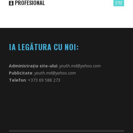
PROFESIONAL
2712
IA LEGĂTURA CU NOI:
Administrația site-ului
:
youth.md@yahoo.com
Publicitate
:
youth.md@yahoo.com
Telefon
: +373 69 588 273