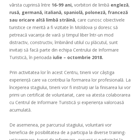
vârsta cuprinsă între
16-99 ani,
vorbitori de limbă
engleză
,
rusă, germană, italiană, spaniolă, poloneză, franceză
sau oricare altă limbă străină
, care cunosc obiectivele
turistice ce merită a fi vizitate în Moldova și doresc să
petreacă vacanța de vară și timpul liber într-un mod
distractiv, constructiv, îmbinând utilul cu plăcutul, sunt
invitați să facă parte din echipa Centrului de Informare
Turistică, în perioada
iulie – octombrie 2018.
Prin activitatea lor în acest Centru, tinerii vor câștiga
experiență care va contribui la formarea lor profesională. La
începerea stagiului, tinerii vor fi instruiți iar la finisarea lui vor
primi un certificat de voluntariat, care va atesta colaborarea
cu Centrul de Informare Turistică și experiența valoroasă
acumulată.
De asemenea, pe parcursul stagiului, voluntarii vor
beneficia de posibilitatea de a participa la diverse training-
uri/seminare, tururi de informare, excursii si participări la