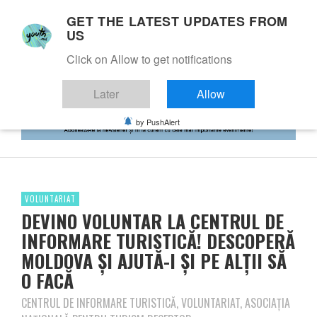
GET THE LATEST UPDATES FROM
US
Click on Allow to get notifications
Later
Allow
by PushAlert
VOLUNTARIAT
DEVINO VOLUNTAR LA CENTRUL DE
INFORMARE TURISTICĂ! DESCOPERĂ
MOLDOVA ȘI AJUTĂ-I ȘI PE ALȚII SĂ
O FACĂ
CENTRUL DE INFORMARE TURISTICĂ, VOLUNTARIAT, ASOCIAȚIA