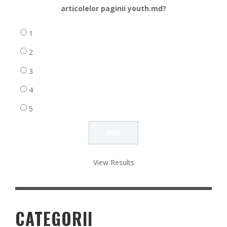
articolelor paginii youth.md?
1
2
3
4
5
View Results
CATEGORII