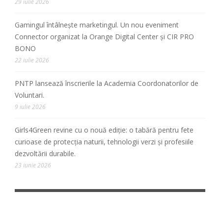
29 iulie 2026
Gamingul întâlnește marketingul. Un nou eveniment
Connector organizat la Orange Digital Center și CIR PRO
BONO
22 iulie 2026
PNTP lansează înscrierile la Academia Coordonatorilor de
Voluntari.
9 iulie 2026
Girls4Green revine cu o nouă ediție: o tabără pentru fete
curioase de protecția naturii, tehnologii verzi și profesiile
dezvoltării durabile.
23 iunie 2026