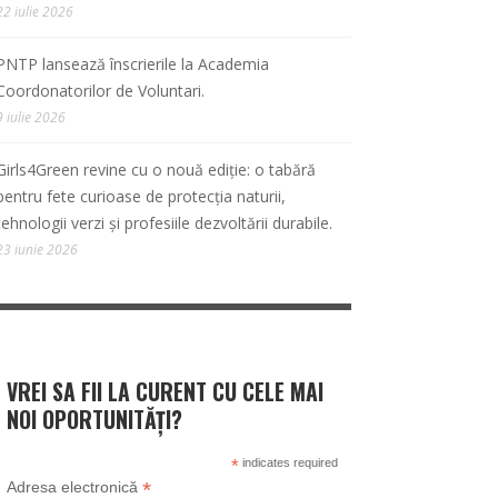
22 iulie 2026
PNTP lansează înscrierile la Academia
Coordonatorilor de Voluntari.
9 iulie 2026
Girls4Green revine cu o nouă ediție: o tabără
pentru fete curioase de protecția naturii,
tehnologii verzi și profesiile dezvoltării durabile.
23 iunie 2026
VREI SA FII LA CURENT CU CELE MAI
NOI OPORTUNITĂȚI?
*
indicates required
*
Adresa electronică