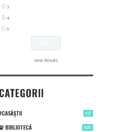
3
4
5
View Results
CATEGORII
#CASĂȘTII
632
BIBLIOTECĂ
1692