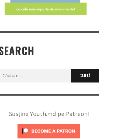
SEARCH
Caută
după:
Susține Youth.md pe Patreon!