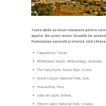
Toate țările au locuri minunate pentru vizit
aparte. Din acest motiv, locațiile lor autent
frumusețea naturală și istorică. Iată câteva
Cappadocia, Turcia;
Whitehaven beach, Whitsundays, Australia;
The Fairy Pools, Insula Skye, Scoția;
Grand Canyon National Park, SUA;
Huacachina, Peru;
Salar de Uyuni, Bolivia;
Plitvice Lakes National Park, Croația;