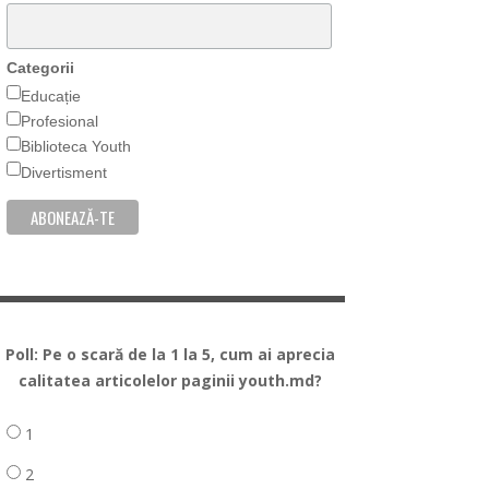
Categorii
Educație
Profesional
Biblioteca Youth
Divertisment
Poll: Pe o scară de la 1 la 5, cum ai aprecia
calitatea articolelor paginii youth.md?
1
2