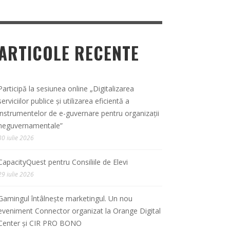
ARTICOLE RECENTE
Participă la sesiunea online „Digitalizarea
serviciilor publice și utilizarea eficientă a
instrumentelor de e-guvernare pentru organizații
neguvernamentale”
30 iulie 2026
CapacityQuest pentru Consiliile de Elevi
29 iulie 2026
Gamingul întâlnește marketingul. Un nou
eveniment Connector organizat la Orange Digital
Center și CIR PRO BONO