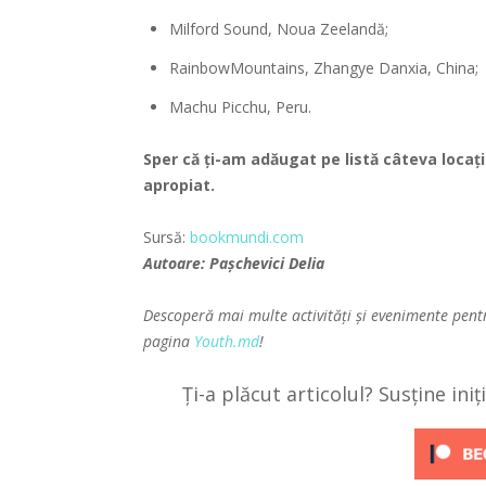
Milford Sound, Noua Zeelandă;
RainbowMountains, Zhangye Danxia, China;
Machu Picchu, Peru.
Sper că ți-am adăugat pe listă câteva locații d
apropiat.
Sursă:
bookmundi.com
Autoare: Pașchevici Delia
Descoperă mai multe activități și evenimente pent
pagina
Youth.md
!
Ți-a plăcut articolul? Susține ini