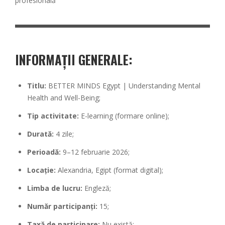
profesională
INFORMAȚII GENERALE:
Titlu:
BETTER MINDS Egypt | Understanding Mental
Health and Well-Being;
Tip activitate:
E-learning (formare online);
Durată:
4 zile;
Perioadă:
9–12 februarie 2026;
Locație:
Alexandria, Egipt (format digital);
Limba de lucru:
Engleză;
Număr participanți:
15;
Taxă de participare:
Nu există;