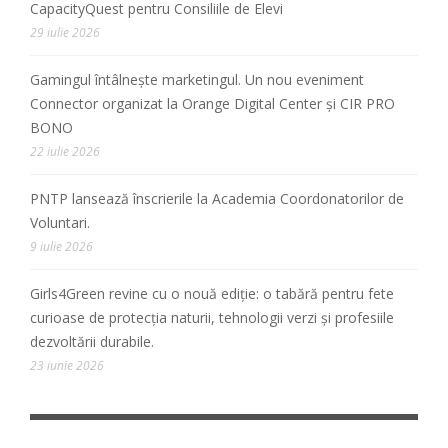
CapacityQuest pentru Consiliile de Elevi
29 iulie 2026
Gamingul întâlnește marketingul. Un nou eveniment
Connector organizat la Orange Digital Center și CIR PRO
BONO
22 iulie 2026
PNTP lansează înscrierile la Academia Coordonatorilor de
Voluntari.
9 iulie 2026
Girls4Green revine cu o nouă ediție: o tabără pentru fete
curioase de protecția naturii, tehnologii verzi și profesiile
dezvoltării durabile.
23 iunie 2026