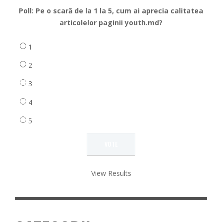
Poll: Pe o scară de la 1 la 5, cum ai aprecia calitatea
articolelor paginii youth.md?
1
2
3
4
5
View Results