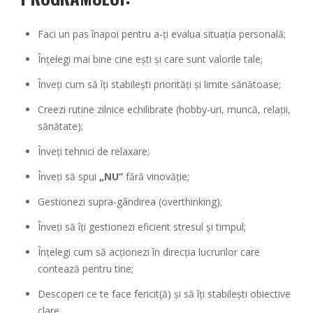
Faci un pas înapoi pentru a-ți evalua situația personală;
Înțelegi mai bine cine ești și care sunt valorile tale;
Înveți cum să îți stabilești priorități și limite sănătoase;
Creezi rutine zilnice echilibrate (hobby-uri, muncă, relații,
sănătate);
Înveți tehnici de relaxare;
Înveți să spui
„NU”
fără vinovăție;
Gestionezi supra-gândirea (overthinking);
Înveți să îți gestionezi eficient stresul și timpul;
Înțelegi cum să acționezi în direcția lucrurilor care
contează pentru tine;
Descoperi ce te face fericit(ă) și să îți stabilești obiective
clare.