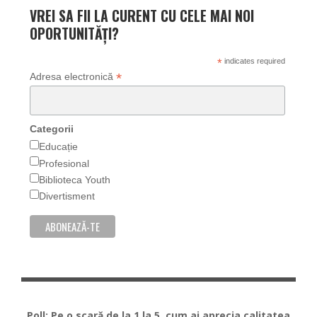
VREI SA FII LA CURENT CU CELE MAI NOI
OPORTUNITĂȚI?
*
indicates required
*
Adresa electronică
Categorii
Educație
Profesional
Biblioteca Youth
Divertisment
Poll: Pe o scară de la 1 la 5, cum ai aprecia calitatea