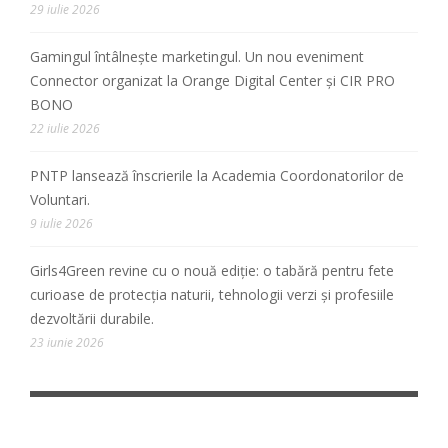
29 iulie 2026
Gamingul întâlnește marketingul. Un nou eveniment
Connector organizat la Orange Digital Center și CIR PRO
BONO
22 iulie 2026
PNTP lansează înscrierile la Academia Coordonatorilor de
Voluntari.
9 iulie 2026
Girls4Green revine cu o nouă ediție: o tabără pentru fete
curioase de protecția naturii, tehnologii verzi și profesiile
dezvoltării durabile.
23 iunie 2026