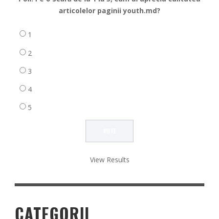
articolelor paginii youth.md?
1
2
3
4
5
View Results
CATEGORII