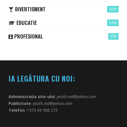
DIVERTISMENT
2223
EDUCATIE
5339
PROFESIONAL
2712
IA LEGĂTURA CU NOI:
Administrația site-ului
:
youth.md@yahoo.com
Publicitate
:
youth.md@yahoo.com
Telefon
: +373 69 588 273