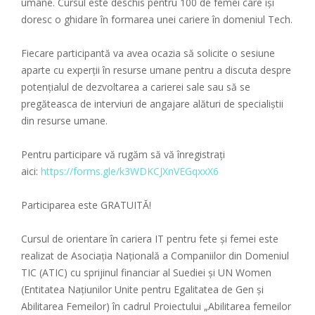
umane. Cursul este deschis pentru 100 de femei care își
doresc o ghidare în formarea unei cariere în domeniul Tech.
Fiecare participantă va avea ocazia să solicite o sesiune
aparte cu experții în resurse umane pentru a discuta despre
potențialul de dezvoltarea a carierei sale sau să se
pregăteasca de interviuri de angajare alături de specialiștii
din resurse umane.
Pentru participare vă rugăm să vă înregistrați
aici:
https://forms.gle/k3WDKCJXnVEGqxxX6
Participarea este GRATUITĂ!
Cursul de orientare în cariera IT pentru fete și femei este
realizat de Asociația Națională a Companiilor din Domeniul
TIC (ATIC) cu sprijinul financiar al Suediei și UN Women
(Entitatea Naţiunilor Unite pentru Egalitatea de Gen şi
Abilitarea Femeilor) în cadrul Proiectului „Abilitarea femeilor