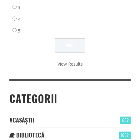
3
4
5
View Results
CATEGORII
#CASĂȘTII
632
BIBLIOTECĂ
1692