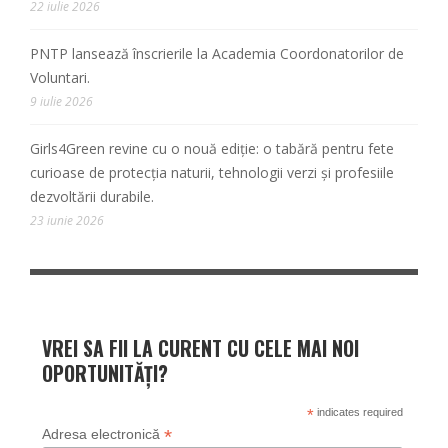
22 iulie 2026
PNTP lansează înscrierile la Academia Coordonatorilor de
Voluntari.
9 iulie 2026
Girls4Green revine cu o nouă ediție: o tabără pentru fete
curioase de protecția naturii, tehnologii verzi și profesiile
dezvoltării durabile.
23 iunie 2026
VREI SA FII LA CURENT CU CELE MAI NOI
OPORTUNITĂȚI?
*
indicates required
*
Adresa electronică