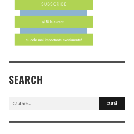
SEARCH
Caută
după: