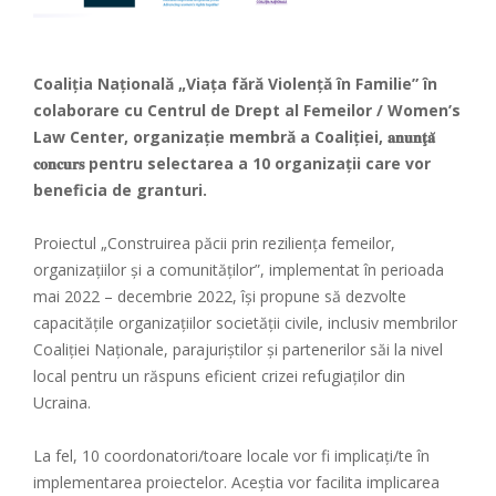
Coaliția Națională „Viața fără Violență în Familie” în
colaborare cu
Centrul de Drept al Femeilor / Women’s
Law Center
, organizație membră a Coaliției, 𝐚𝐧𝐮𝐧𝐭̧𝐚̆
𝐜𝐨𝐧𝐜𝐮𝐫𝐬 pentru selectarea a 10 organizații care vor
beneficia de granturi.
Proiectul „Construirea păcii prin reziliența femeilor,
organizațiilor și a comunităților”, implementat în perioada
mai 2022 – decembrie 2022, își propune să dezvolte
capacitățile organizațiilor societății civile, inclusiv membrilor
Coaliției Naționale, parajuriștilor și partenerilor săi la nivel
local pentru un răspuns eficient crizei refugiaților din
Ucraina.
La fel, 10 coordonatori/toare locale vor fi implicați/te în
implementarea proiectelor. Aceștia vor facilita implicarea