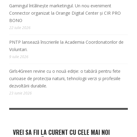
Gamingul întâlnește marketingul. Un nou eveniment
Connector organizat la Orange Digital Center și CIR PRO
BONO
22 iulie 2026
PNTP lansează înscrierile la Academia Coordonatorilor de
Voluntari.
9 iulie 2026
Girls4Green revine cu o nouă ediție: o tabără pentru fete
curioase de protecția naturii, tehnologii verzi și profesiile
dezvoltării durabile.
23 iunie 2026
VREI SA FII LA CURENT CU CELE MAI NOI