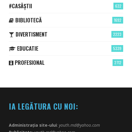
#CASĂȘTII
632
BIBLIOTECĂ
1692
DIVERTISMENT
2223
EDUCATIE
5339
PROFESIONAL
2712
IA LEGĂTURA CU NOI:
Administrația site-ului
:
youth.md@yahoo.com