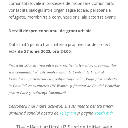
comunității locale în procesele de mobilizare comunitară,
vor facilita dialogul între organizațiile locale, persoanele
refugiate, membrii/rele comunităților și alți actori relevanți.
Detalii despre concursul de granturi:
aici
.
Data limită pentru transmiterea propunerilor de proiect
este
de 27 iunie 2022, ora 24:00.
P
𝑟𝑜𝑖𝑒𝑐𝑡𝑢𝑙 „𝐶𝑜𝑛𝑠𝑡𝑟𝑢𝑖𝑟𝑒𝑎 𝑝𝑎̆𝑐𝑖𝑖 𝑝𝑟𝑖𝑛 𝑟𝑒𝑧𝑖𝑙𝑖𝑒𝑛𝑡̦𝑎 𝑓𝑒𝑚𝑒𝑖𝑙𝑜𝑟, 𝑜𝑟𝑔𝑎𝑛𝑖𝑧𝑎𝑡̦𝑖𝑖𝑙𝑜𝑟
𝑠̦𝑖 𝑎 𝑐𝑜𝑚𝑢𝑛𝑖𝑡𝑎̆𝑡̦𝑖𝑙𝑜𝑟” 𝑒𝑠𝑡𝑒 𝑖𝑚𝑝𝑙𝑒𝑚𝑒𝑛𝑡𝑎𝑡 𝑑𝑒 𝐶𝑒𝑛𝑡𝑟𝑢𝑙 𝑑𝑒 𝐷𝑟𝑒𝑝𝑡 𝑎𝑙
𝐹𝑒𝑚𝑒𝑖𝑙𝑜𝑟 𝑖̂𝑛 𝑝𝑎𝑟𝑡𝑒𝑛𝑒𝑟𝑖𝑎𝑡 𝑐𝑢 𝐶𝑜𝑎𝑙𝑖𝑡̦𝑖𝑎 𝑁𝑎𝑡̦𝑖𝑜𝑛𝑎𝑙𝑎̆ „𝑉𝑖𝑎𝑡̦𝑎 𝑓𝑎̆𝑟𝑎̆ 𝑉𝑖𝑜𝑙𝑒𝑛𝑡̦𝑎̆
𝑖̂𝑛 𝐹𝑎𝑚𝑖𝑙𝑖𝑒” 𝑐𝑢 𝑠𝑢𝑠𝑡̦𝑖𝑛𝑒𝑟𝑒𝑎 𝑈𝑁 𝑊𝑜𝑚𝑒𝑛 𝑠̦𝑖 𝑓𝑖𝑛𝑎𝑛𝑡̦𝑎𝑡 𝑑𝑒 𝐹𝑜𝑛𝑑𝑢𝑙 𝐹𝑒𝑚𝑒𝑖𝑙𝑜𝑟
𝑝𝑒𝑛𝑡𝑟𝑢 𝑃𝑎𝑐𝑒 𝑠̦𝑖 𝐴𝑠𝑖𝑠𝑡𝑒𝑛𝑡̦𝑎̆ 𝑈𝑚𝑎𝑛𝑖𝑡𝑎𝑟𝑎̆.
Descoperă mai multe activități și evenimente pentru tineri,
urmărind canalul nostru de
Telegram
și pagina
Youth.md!
Ți-a plăcut articolul? Susține inițiativele