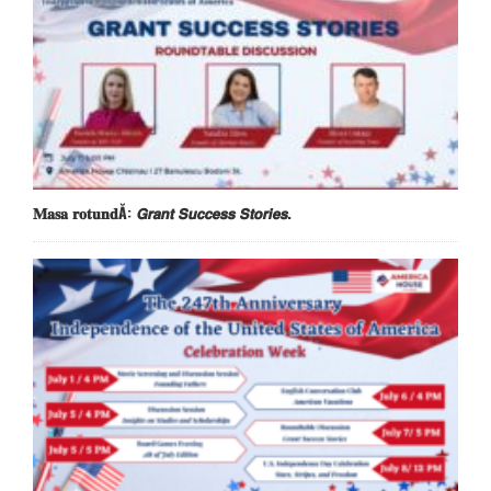
𝐌𝐚𝐬𝐚 𝐫𝐨𝐭𝐮𝐧𝐝Ă: 𝙂𝙧𝙖𝙣𝙩 𝙎𝙪𝙘𝙘𝙚𝙨𝙨 𝙎𝙩𝙤𝙧𝙞𝙚𝙨.