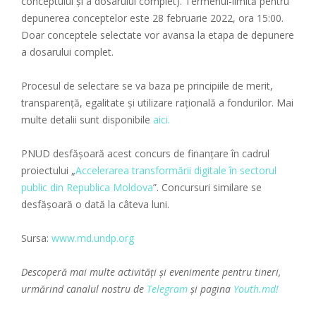
conceptului și a dosarului complet). Termenul-limită pentru
depunerea conceptelor este 28 februarie 2022, ora 15:00.
Doar conceptele selectate vor avansa la etapa de depunere
a dosarului complet.
Procesul de selectare se va baza pe principiile de merit,
transparență, egalitate și utilizare rațională a fondurilor. Mai
multe detalii sunt disponibile
aici.
PNUD desfășoară acest concurs de finanțare în cadrul
proiectului „
Accelerarea transformării digitale în sectorul
public din Republica Moldova
”. Concursuri similare se
desfășoară o dată la câteva luni.
Sursa:
www.md.undp.org
Descoperă mai multe activități și evenimente pentru tineri,
urmărind canalul nostru de
Telegram
și pagina
Youth.md!