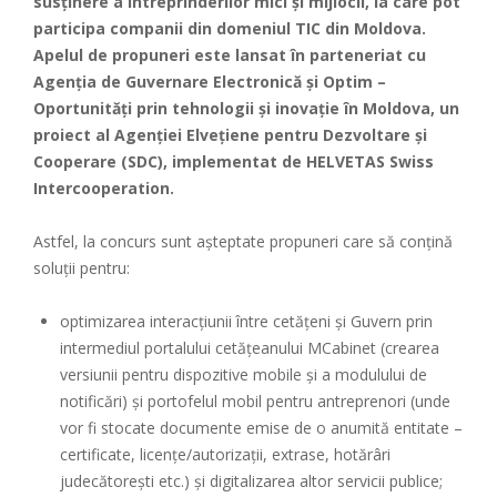
susținere a întreprinderilor mici și mijlocii, la care pot
participa companii din domeniul TIC din Moldova.
Apelul de propuneri este lansat în parteneriat cu
Agenția de Guvernare Electronică și Optim –
Oportunități prin tehnologii și inovație în Moldova, un
proiect al Agenției Elvețiene pentru Dezvoltare și
Cooperare (SDC), implementat de HELVETAS Swiss
Intercooperation.
Astfel, la concurs sunt așteptate propuneri care să conțină
soluții pentru:
optimizarea interacțiunii între cetățeni și Guvern prin
intermediul portalului cetățeanului MCabinet (crearea
versiunii pentru dispozitive mobile și a modulului de
notificări) și portofelul mobil pentru antreprenori (unde
vor fi stocate documente emise de o anumită entitate –
certificate, licențe/autorizații, extrase, hotărâri
judecătorești etc.) și digitalizarea altor servicii publice;