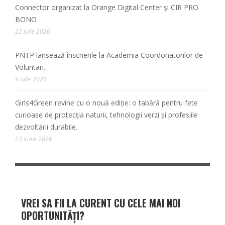
Connector organizat la Orange Digital Center și CIR PRO
BONO
22 iulie 2026
PNTP lansează înscrierile la Academia Coordonatorilor de
Voluntari.
9 iulie 2026
Girls4Green revine cu o nouă ediție: o tabără pentru fete
curioase de protecția naturii, tehnologii verzi și profesiile
dezvoltării durabile.
23 iunie 2026
VREI SA FII LA CURENT CU CELE MAI NOI
OPORTUNITĂȚI?