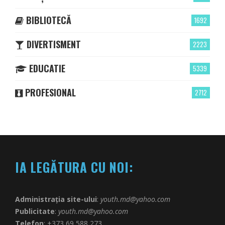
BIBLIOTECĂ
1692
DIVERTISMENT
2223
EDUCATIE
5339
PROFESIONAL
2712
IA LEGĂTURA CU NOI:
Administrația site-ului
:
youth.md@yahoo.com
Publicitate
:
youth.md@yahoo.com
Telefon
: +373 69 588 273