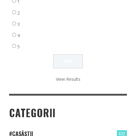
1
2
3
4
5
View Results
CATEGORII
#CASĂȘTII
632