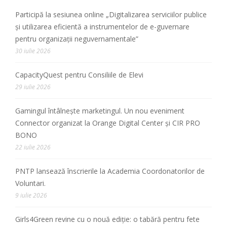
Participă la sesiunea online „Digitalizarea serviciilor publice
și utilizarea eficientă a instrumentelor de e-guvernare
pentru organizații neguvernamentale”
30 iulie 2026
CapacityQuest pentru Consiliile de Elevi
29 iulie 2026
Gamingul întâlnește marketingul. Un nou eveniment
Connector organizat la Orange Digital Center și CIR PRO
BONO
22 iulie 2026
PNTP lansează înscrierile la Academia Coordonatorilor de
Voluntari.
9 iulie 2026
Girls4Green revine cu o nouă ediție: o tabără pentru fete