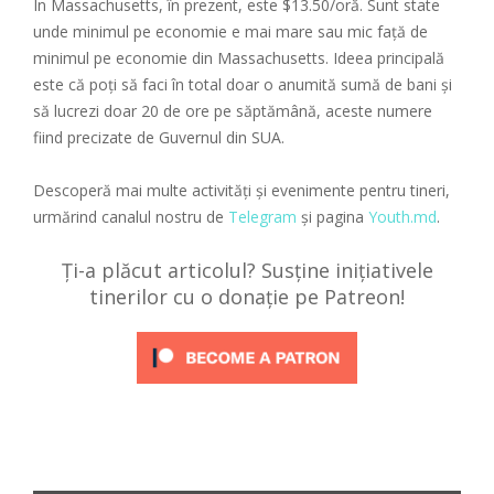
În Massachusetts, în prezent, este $13.50/oră. Sunt state
unde minimul pe economie e mai mare sau mic față de
minimul pe economie din Massachusetts. Ideea principală
este că poți să faci în total doar o anumită sumă de bani și
să lucrezi doar 20 de ore pe săptămână, aceste numere
fiind precizate de Guvernul din SUA.
Descoperă mai multe activități și evenimente pentru tineri,
urmărind canalul nostru de
Telegram
și pagina
Youth.md
.
Ți-a plăcut articolul? Susține inițiativele
tinerilor cu o donație pe Patreon!