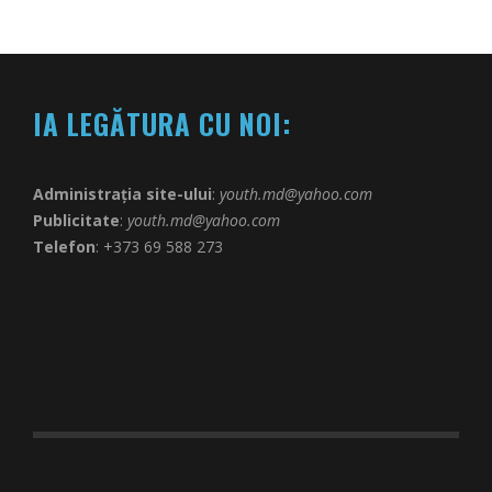
IA LEGĂTURA CU NOI:
Administrația site-ului
:
youth.md@yahoo.com
Publicitate
:
youth.md@yahoo.com
Telefon
: +373 69 588 273