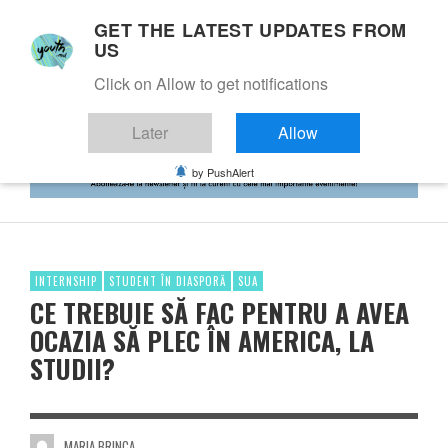
GET THE LATEST UPDATES FROM
US
Click on Allow to get notifications
Later
Allow
by PushAlert
INTERNSHIP
STUDENT ÎN DIASPORĂ
SUA
CE TREBUIE SĂ FAC PENTRU A AVEA
OCAZIA SĂ PLEC ÎN AMERICA, LA
STUDII?
MARIA BRINCA