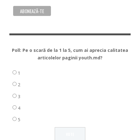
Poll: Pe o scară de la 1 la 5, cum ai aprecia calitatea
articolelor paginii youth.md?
1
2
3
4
5