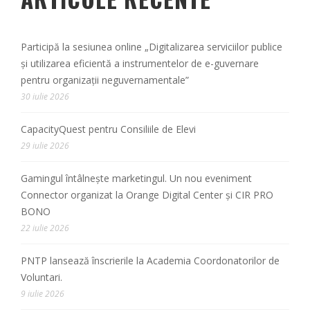
Participă la sesiunea online „Digitalizarea serviciilor publice
și utilizarea eficientă a instrumentelor de e-guvernare
pentru organizații neguvernamentale”
30 iulie 2026
CapacityQuest pentru Consiliile de Elevi
29 iulie 2026
Gamingul întâlnește marketingul. Un nou eveniment
Connector organizat la Orange Digital Center și CIR PRO
BONO
22 iulie 2026
PNTP lansează înscrierile la Academia Coordonatorilor de
Voluntari.
9 iulie 2026