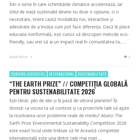
Într-o lume în care schimbările climatice accelerează, iar
stilul de viață sustenabil devine nu doar o opțiune, ci o
necesitate, tinerii caută modalități noi, interactive și
adevărate de a învăța cum pot face diferența. Dacă îți place
educația nonformală, ești curios să descoperi metode eco-
friendly, sau vrei să ai un impact real în comunitatea ta, …
Read More
0
CONCURS (EDUCATIE)
INTERNAȚIONAL
SUSTENABILITATE
“THE EARTH PRIZE” // COMPETIȚIA GLOBALĂ
PENTRU SUSTENABILITATE 2026
Ești tânăr, plin de idei și îți pasă de viitorul planetei? Îți
dorești ca vocea ta să conteze și ca proiectele tale să ajute
la rezolvarea unor probleme reale de mediu? Atunci The
Earth Prize Environmental Sustainability Competition 2026
este exact locul unde trebuie să fii! Această competiție
internațională este una dintre cele mai mari …