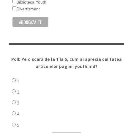
Biblioteca Youth
Divertisment
Poll: Pe o scară de la 1 la 5, cum ai aprecia calitatea
articolelor paginii youth.md?
1
2
3
4
5