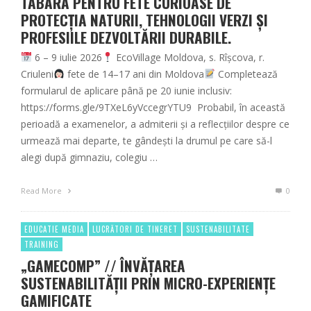
TABĂRĂ PENTRU FETE CURIOASE DE
PROTECȚIA NATURII, TEHNOLOGII VERZI ȘI
PROFESIILE DEZVOLTĂRII DURABILE.
6 – 9 iulie 2026
EcoVillage Moldova, s. Rîșcova, r.
Criuleni
fete de 14–17 ani din Moldova
Completează
formularul de aplicare până pe 20 iunie inclusiv:
https://forms.gle/9TXeL6yVccegrYTU9 Probabil, în această
perioadă a examenelor, a admiterii și a reflecțiilor despre ce
urmează mai departe, te gândești la drumul pe care să-l
alegi după gimnaziu, colegiu …
Read More
0
EDUCATIE MEDIA
LUCRĂTORI DE TINERET
SUSTENABILITATE
TRAINING
„GAMECOMP” // ÎNVĂȚAREA
SUSTENABILITĂȚII PRIN MICRO-EXPERIENȚE
GAMIFICATE