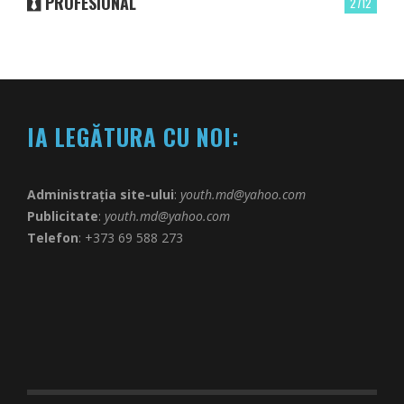
PROFESIONAL
2712
IA LEGĂTURA CU NOI:
Administrația site-ului
:
youth.md@yahoo.com
Publicitate
:
youth.md@yahoo.com
Telefon
: +373 69 588 273