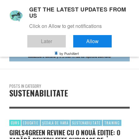
GET THE LATEST UPDATES FROM
US
Click on Allow to get notifications
Later
Allow
by PushAlert
POSTS IN CATEGORY
SUSTENABILITATE
CURS
EDUCATIE
ȘCOALĂ DE VARĂ
SUSTENABILITATE
TRAINING
GIRLS4GREEN REVINE CU O NOUĂ EDIȚIE: O