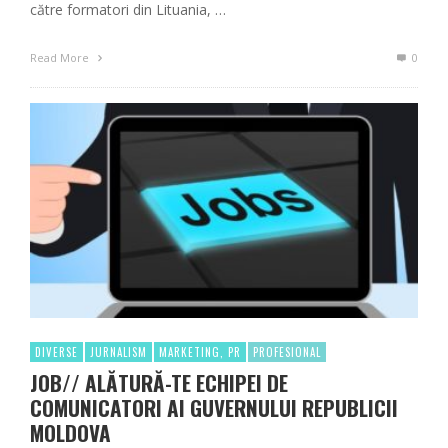
către formatori din Lituania, …
Read More
0
DIVERSE
JURNALISM
MARKETING, PR
PROFESIONAL
JOB// ALĂTURĂ-TE ECHIPEI DE
COMUNICATORI AI GUVERNULUI REPUBLICII
MOLDOVA