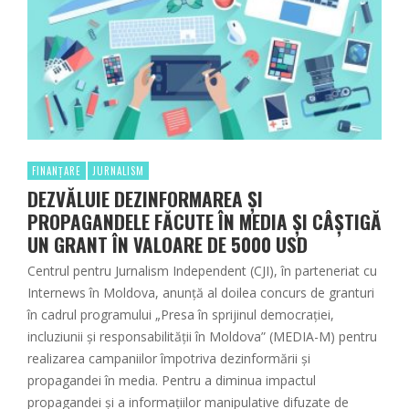
FINANȚARE
JURNALISM
DEZVĂLUIE DEZINFORMAREA ŞI
PROPAGANDELE FĂCUTE ÎN MEDIA ŞI CÂŞTIGĂ
UN GRANT ÎN VALOARE DE 5000 USD
Centrul pentru Jurnalism Independent (CJI), în parteneriat cu
Internews în Moldova, anunță al doilea concurs de granturi
în cadrul programului „Presa în sprijinul democrației,
incluziunii și responsabilității în Moldova” (MEDIA-M) pentru
realizarea campaniilor împotriva dezinformării și
propagandei în media. Pentru a diminua impactul
propagandei și a informațiilor manipulative difuzate de