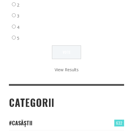
2
3
4
5
View Results
CATEGORII
#CASĂȘTII
632