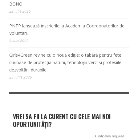
BONO
22 iulie 2026
PNTP lansează înscrierile la Academia Coordonatorilor de
Voluntari.
9 iulie 2026
Girls4Green revine cu o nouă ediție: o tabără pentru fete
curioase de protecția naturii, tehnologii verzi și profesiile
dezvoltării durabile.
23 iunie 2026
VREI SA FII LA CURENT CU CELE MAI NOI
OPORTUNITĂȚI?
*
indicates required