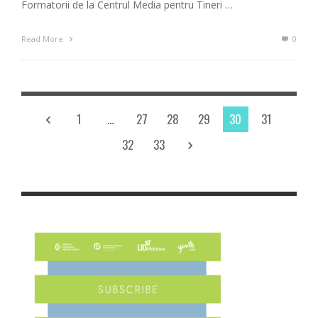
Formatorii de la Centrul Media pentru Tineri …
Read More
0
1
…
27
28
29
30
31
32
33