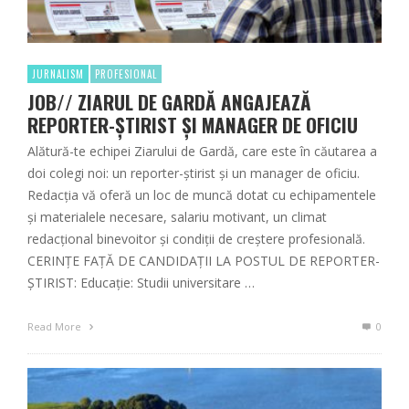
JURNALISM
PROFESIONAL
JOB// ZIARUL DE GARDĂ ANGAJEAZĂ
REPORTER-ȘTIRIST ȘI MANAGER DE OFICIU
Alătură-te echipei Ziarului de Gardă, care este în căutarea a
doi colegi noi: un reporter-știrist și un manager de oficiu.
Redacția vă oferă un loc de muncă dotat cu echipamentele
și materialele necesare, salariu motivant, un climat
redacțional binevoitor și condiții de creștere profesională.
CERINȚE FAȚĂ DE CANDIDAȚII LA POSTUL DE REPORTER-
ȘTIRIST: Educație: Studii universitare …
Read More
0