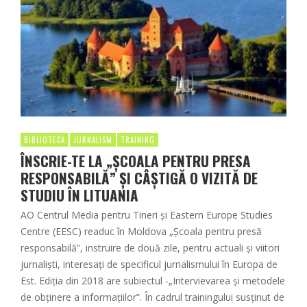
BIBLIOTECĂ
JURNALISM
TRAINING
ÎNSCRIE-TE LA „ȘCOALA PENTRU PRESA
RESPONSABILĂ” ȘI CÂȘTIGĂ O VIZITĂ DE
STUDIU ÎN LITUANIA
AO Centrul Media pentru Tineri și Eastern Europe Studies
Centre (EESC) readuc în Moldova „Școala pentru presă
responsabilă”, instruire de două zile, pentru actuali și viitori
jurnaliști, interesați de specificul jurnalismului în Europa de
Est. Ediția din 2018 are subiectul -„Intervievarea și metodele
de obținere a informațiilor”. În cadrul trainingului susținut de