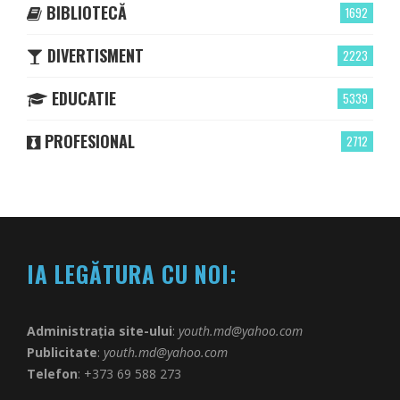
BIBLIOTECĂ
1692
DIVERTISMENT
2223
EDUCATIE
5339
PROFESIONAL
2712
IA LEGĂTURA CU NOI:
Administrația site-ului
:
youth.md@yahoo.com
Publicitate
:
youth.md@yahoo.com
Telefon
: +373 69 588 273