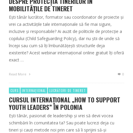
DESPRE PROTECȚIA TINERILOR ÎN
MOBILITĂȚILE DE TINERET
Ești tânăr lucrător, formator sau coordonator de proiecte și
vrei ca activitățile tale internaționale să fie mai sigure,
incluzive și responsabile? Ai auzit de politicile de protecție a
copilului (Child Safeguarding Policy), dar nu știi de unde să
începi sau cum să îți îmbunătățești structurile deja
existente? Acest webinar internațional online gratuit îți oferă
exact …
Read More
0
CURS
INTERNAȚIONAL
LUCRĂTORI DE TINERET
CURSUL INTERNAȚIONAL „HOW TO SUPPORT
YOUTH LEADERS” ÎN POLONIA
Ești tânăr, pasionat de leadership și vrei să devii vocea
schimbării în comunitatea ta? Sau poate lucrezi deja cu
tineri și cauți metode noi prin care să îi sprijini să-și