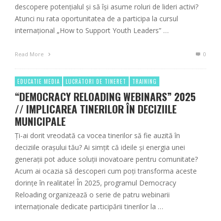
descopere potențialul și să își asume roluri de lideri activi?
Atunci nu rata oportunitatea de a participa la cursul
internațional „How to Support Youth Leaders” …
Read More
0
EDUCATIE MEDIA
LUCRĂTORI DE TINERET
TRAINING
“DEMOCRACY RELOADING WEBINARS” 2025
// IMPLICAREA TINERILOR ÎN DECIZIILE
MUNICIPALE
Ți-ai dorit vreodată ca vocea tinerilor să fie auzită în
deciziile orașului tău? Ai simțit că ideile și energia unei
generații pot aduce soluții inovatoare pentru comunitate?
Acum ai ocazia să descoperi cum poți transforma aceste
dorințe în realitate! În 2025, programul Democracy
Reloading organizează o serie de patru webinarii
internaționale dedicate participării tinerilor la …