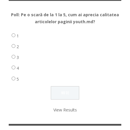
Poll: Pe o scară de la 1 la 5, cum ai aprecia calitatea
articolelor paginii youth.md?
1
2
3
4
5
View Results