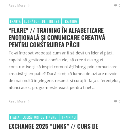
Read More
0
FRANȚA
LUCRĂTORI DE TINERET
TRAINING
“FLARE” // TRAINING ÎN ALFABETIZARE
EMOȚIONALĂ ȘI COMUNICARE CREATIVĂ
PENTRU CONSTRUIREA PĂCII
Te-ai întrebat vreodată cum ar fi să devii un lider al păcii,
capabil să gestionezi conflictele, să creezi dialoguri
constructive și să inspiri comunități întregi prin comunicare
creativă și empatie? Dacă simți că lumea de azi are nevoie
de mai multă înțelegere, respect și curaj în fața diferențelor,
atunci acest program este exact pentru tine! …
Read More
0
ITALIA
LUCRĂTORI DE TINERET
TRAINING
EXCHANGE 2025 “LINKS” // CURS DE