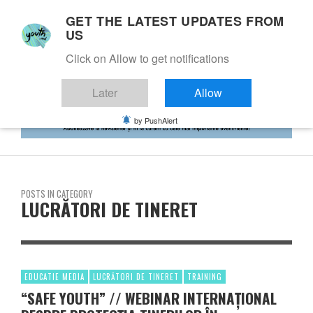
GET THE LATEST UPDATES FROM
US
Click on Allow to get notifications
Later
Allow
by PushAlert
POSTS IN CATEGORY
LUCRĂTORI DE TINERET
EDUCATIE MEDIA
LUCRĂTORI DE TINERET
TRAINING
“SAFE YOUTH” // WEBINAR INTERNAȚIONAL