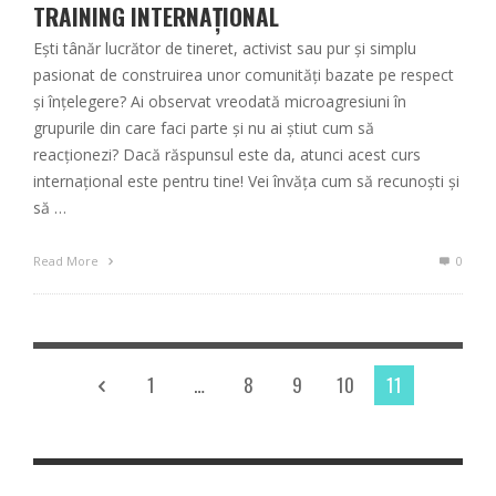
TRAINING INTERNAȚIONAL
Ești tânăr lucrător de tineret, activist sau pur și simplu
pasionat de construirea unor comunități bazate pe respect
și înțelegere? Ai observat vreodată microagresiuni în
grupurile din care faci parte și nu ai știut cum să
reacționezi? Dacă răspunsul este da, atunci acest curs
internațional este pentru tine! Vei învăța cum să recunoști și
să …
Read More
0
1
…
8
9
10
11