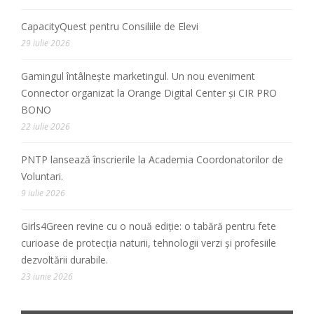
CapacityQuest pentru Consiliile de Elevi
29 iulie 2026
Gamingul întâlnește marketingul. Un nou eveniment
Connector organizat la Orange Digital Center și CIR PRO
BONO
22 iulie 2026
PNTP lansează înscrierile la Academia Coordonatorilor de
Voluntari.
9 iulie 2026
Girls4Green revine cu o nouă ediție: o tabără pentru fete
curioase de protecția naturii, tehnologii verzi și profesiile
dezvoltării durabile.
23 iunie 2026