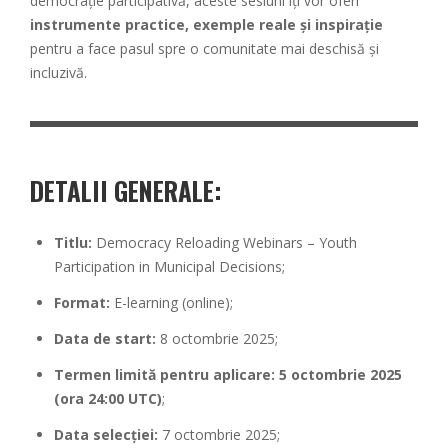
democrație participativă, aceste sesiuni îți vor oferi
instrumente practice, exemple reale și inspirație
pentru a face pasul spre o comunitate mai deschisă și
incluzivă.
DETALII GENERALE:
Titlu:
Democracy Reloading Webinars – Youth
Participation in Municipal Decisions;
Format:
E-learning (online);
Data de start:
8 octombrie 2025;
Termen limită pentru aplicare: 5 octombrie 2025
(ora 24:00 UTC)
;
Data selecției:
7 octombrie 2025;