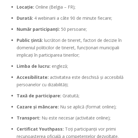
Locație:
Online (Belgia – FR);
Durată:
4 webinarii a câte 90 de minute fiecare;
Număr participanți:
50 persoane;
Public țintă:
lucrători de tineret, factori de decizie în
domeniul politicilor de tineret, funcționari municipali
implicați în participarea tinerilor;
Limba de lucru:
engleză;
Accesibilitate:
activitatea este deschisă și accesibilă
persoanelor cu dizabilități;
Taxă de participare:
Gratuită;
Cazare și mâncare:
Nu se aplică (format online);
Transport:
Nu este necesar (activitate online);
Certificat Youthpass:
Toți participanții vor primi
recunoașterea oficială a competențelor dezvoltate.