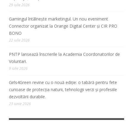
29 iulie 2026
Gamingul întâlnește marketingul. Un nou eveniment
Connector organizat la Orange Digital Center și CIR PRO
BONO
22 iulie 2026
PNTP lansează înscrierile la Academia Coordonatorilor de
Voluntari.
9 iulie 2026
Girls4Green revine cu o nouă ediție: o tabără pentru fete
curioase de protecția naturii, tehnologii verzi și profesiile
dezvoltării durabile.
23 iunie 2026