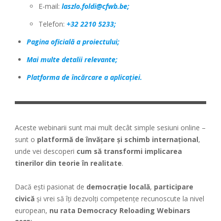
E-mail:
laszlo.foldi@cfwb.be
;
Telefon:
+32 2210 5233;
Pagina oficială a proiectului;
Mai multe detalii relevante;
Platforma de încărcare a aplicației.
Aceste webinarii sunt mai mult decât simple sesiuni online –
sunt o
platformă de învățare și schimb internațional
,
unde vei descoperi
cum să transformi implicarea
tinerilor din teorie în realitate
.
Dacă ești pasionat de
democrație locală
,
participare
civică
și vrei să îți dezvolți competențe recunoscute la nivel
european,
nu rata Democracy Reloading Webinars