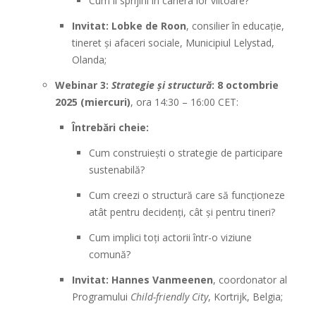
Cum îi sprijini în cariera lor viitoare?
Invitat:
Lobke de Roon
, consilier în educație,
tineret și afaceri sociale, Municipiul Lelystad,
Olanda;
Webinar 3:
Strategie și structură
:
8 octombrie
2025 (miercuri)
, ora 14:30 – 16:00 CET:
Întrebări cheie:
Cum construiești o strategie de participare
sustenabilă?
Cum creezi o structură care să funcționeze
atât pentru decidenți, cât și pentru tineri?
Cum implici toți actorii într-o viziune
comună?
Invitat:
Hannes Vanmeenen
, coordonator al
Programului
Child-friendly City
, Kortrijk, Belgia;