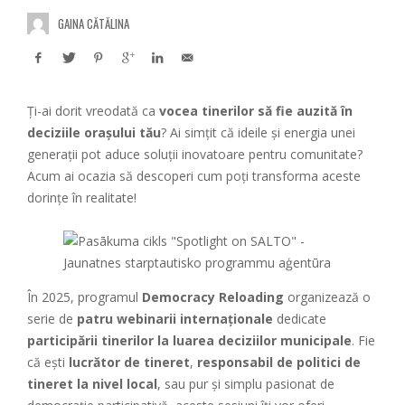
GAINA CĂTĂLINA
Ți-ai dorit vreodată ca
vocea tinerilor să fie auzită în
deciziile orașului tău
? Ai simțit că ideile și energia unei
generații pot aduce soluții inovatoare pentru comunitate?
Acum ai ocazia să descoperi cum poți transforma aceste
dorințe în realitate!
În 2025, programul
Democracy Reloading
organizează o
serie de
patru webinarii internaționale
dedicate
participării tinerilor la luarea deciziilor municipale
. Fie
că ești
lucrător de tineret
,
responsabil de politici de
tineret la nivel local
, sau pur și simplu pasionat de