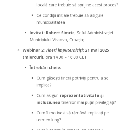
locală care trebuie să sprijine acest proces?
Ce condiții inițiale trebuie să asigure
municipalitatea
Invitat:
Robert Simcic
, Șeful Administrației
Municipiului Viskovo, Croația;
Webinar 2:
Tineri împuterniciți
: 21 mai 2025
(miercuri),
ora 14:30 – 16:00 CET:
Întrebări cheie:
Cum găsești tinerii potriviți pentru a se
implica?
Cum asiguri
reprezentativitate și
incluziunea
tinerilor mai puțin privilegiați?
Cum îi motivezi să rămână implicați pe
termen lung?