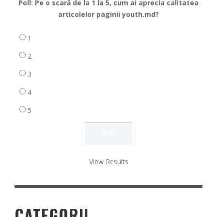
Poll: Pe o scară de la 1 la 5, cum ai aprecia calitatea
articolelor paginii youth.md?
1
2
3
4
5
View Results
CATEGORII