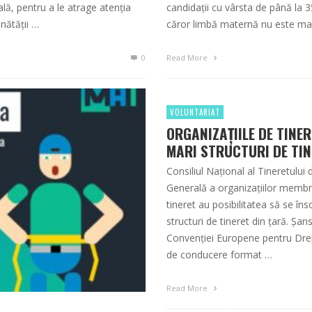
ială, pentru a le atrage atenţia
candidații cu vârsta de până la 3
nătăţii …
căror limbă maternă nu este mag
0
Read More
VOLUNTARIAT
ORGANIZAȚIILE DE TINER
MARI STRUCTURI DE TIN
Consiliul Național al Tineretulu
Generală a organizațiilor membre, 
tineret au posibilitatea să se în
structuri de tineret din țară. Șan
Convenției Europene pentru Dreptu
de conducere format …
Read More