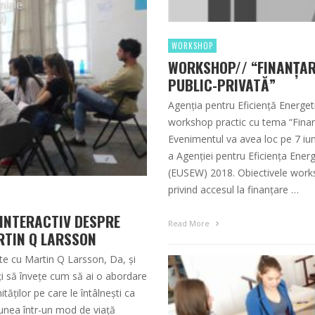
WORKSHOP
WORKSHOP// “FINANȚAR
PUBLIC-PRIVATĂ”
Agenția pentru Eficiență Energet
workshop practic cu tema “Finan
Evenimentul va avea loc pe 7 iuni
a Agenției pentru Eficiența Ener
(EUSEW) 2018. Obiectivele works
privind accesul la finanțare …
 INTERACTIV DESPRE
Read More
RTIN Q LARSSON
rte cu Martin Q Larsson, Da, și
ați să învețe cum să ai o abordare
tăților pe care le întâlnești ca
siunea într-un mod de viață