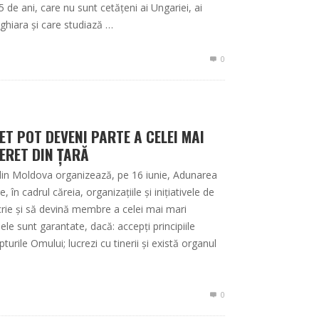
5 de ani, care nu sunt cetățeni ai Ungariei, ai
hiara și care studiază …
0
ET POT DEVENI PARTE A CELEI MAI
ERET DIN ȚARĂ
i din Moldova organizează, pe 16 iunie, Adunarea
în cadrul căreia, organizațiile și inițiativele de
scrie și să devină membre a celei mai mari
sele sunt garantate, dacă: accepți principiile
rile Omului; lucrezi cu tinerii și există organul
0