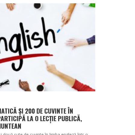
ATICĂ ȘI 200 DE CUVINTE ÎN
PARTICIPĂ LA O LECȚIE PUBLICĂ,
MUNTEAN
 două sute de cuvinte în limba engleză într-o