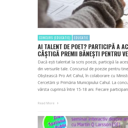
CONCURS (EDUCATIE)
EDUCATIE
AI TALENT DE POET? PARTICIPĂ A A
CÂȘTIGĂ PREMII BĂNEȘTI PENTRU VE
Dacă ești talentat la scris poezii, participă la ace
din versurile tale. Concursul de poezie pentru tin
Obștească Pro Art Cahul, în colaborare cu Minister
Cercetării și Primăria Municipiului Cahul. La concu
vârsta cuprinsă între 15-18 ani. Fiecare participa
Read More