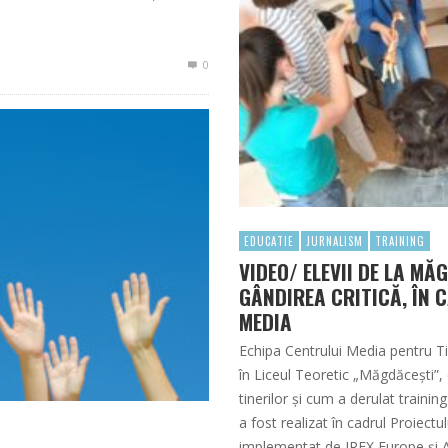
0
EDUCATIE
JURNALISM
TRAINING
VIDEO/ ELEVII DE LA MĂ
GÂNDIREA CRITICĂ, ÎN 
MEDIA
Echipa Centrului Media pentru Ti
în Liceul Teoretic „Măgdăcești”, 
tinerilor şi cum a derulat trainin
a fost realizat în cadrul Proiectul
implementat de IREX Europe și 