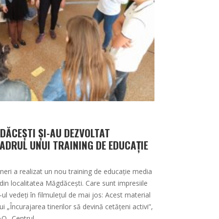
GDĂCEȘTI ȘI-AU DEZVOLTAT
CADRUL UNUI TRAINING DE EDUCAȚIE
neri a realizat un nou training de educație media
din localitatea Măgdăcești. Care sunt impresiile
g-ul vedeți în filmulețul de mai jos: Acest material
ui „Încurajarea tinerilor să devină cetățeni activi”,
AO „Centrul …