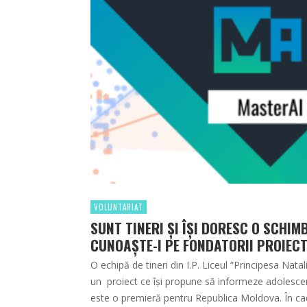
VOLUNTARIAT
SUNT TINERI ŞI ÎŞI DORESC O SCHIM
CUNOAŞTE-I PE FONDATORII PROIECT
O echipă de tineri din I.P. Liceul “Principesa Nata
un proiect ce îşi propune să informeze adolescen
este o premieră pentru Republica Moldova. În cadr