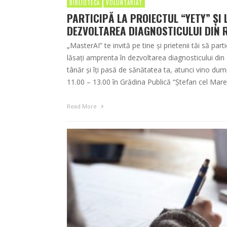
BIBLIOTECĂ
VOLUNTARIAT
PARTICIPĂ LA PROIECTUL “YETY” ȘI 
DEZVOLTAREA DIAGNOSTICULUI DIN 
„MasterAI” te invită pe tine și prietenii tăi să part
lăsați amprenta în dezvoltarea diagnosticului di
tânăr și îți pasă de sănătatea ta, atunci vino dum
11.00 – 13.00 în Grădina Publică “Ștefan cel Mare”
Read More