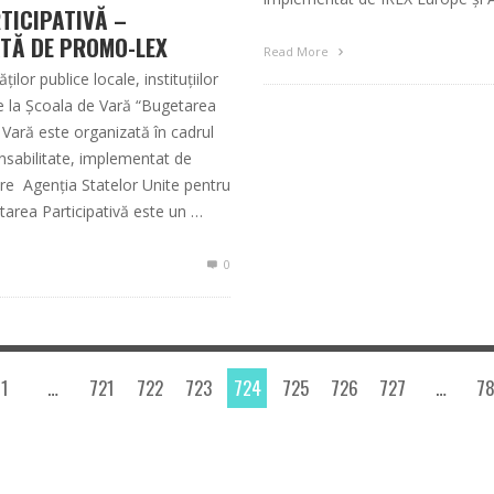
TICIPATIVĂ –
ATĂ DE PROMO-LEX
Read More
lor publice locale, instituțiilor
e la Școala de Vară “Bugetarea
 Vară este organizată în cadrul
sabilitate, implementat de
re Agenția Statelor Unite pentru
area Participativă este un …
0
1
…
721
722
723
724
725
726
727
…
7