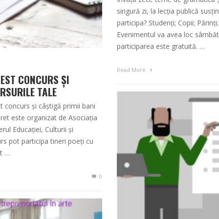
singură zi, la lecția publică su
participa? Studenți; Copii; Părinți
Evenimentul va avea loc sâmbătă,
participarea este gratuită. …
Read More
CEST CONCURS ȘI
RSURILE TALE
st concurs și câștigă primii bani
eret este organizat de Asociația
ul Educației, Culturii și
rs pot participa tineri poeți cu
nt …
0