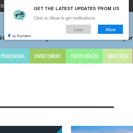
TERMENI ȘI CONDIȚII
CONTACTE
GET THE LATEST UPDATES FROM US
Click on Allow to get notifications
Later
Allow
by PushAlert
PROFESIONAL
DIVERTISMENT
YOUTH HEALTH
BIBLIOTECA