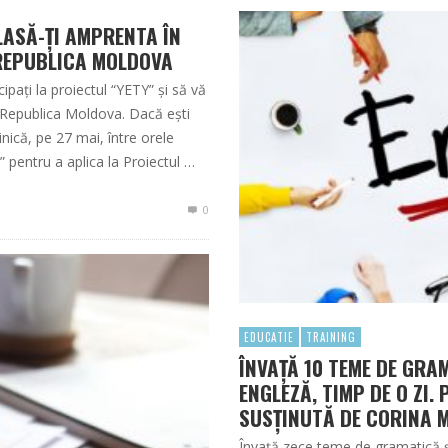
LASĂ-ȚI AMPRENTA ÎN
REPUBLICA MOLDOVA
icipați la proiectul “YETY” și să vă
n Republica Moldova. Dacă ești
inică, pe 27 mai, între orele
 pentru a aplica la Proiectul …
0
EDUCATIE
TRAINING
ÎNVAȚĂ 10 TEME DE GRAM
ENGLEZĂ, TIMP DE O ZI. 
SUSȚINUTĂ DE CORINA 
Învață zece teme de gramatică și