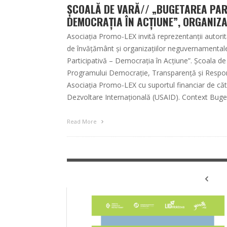
ȘCOALĂ DE VARĂ// „BUGETAREA PAR
DEMOCRAȚIA ÎN ACȚIUNE”, ORGANIZ
Asociația Promo-LEX invită reprezentanții autorități
de învățământ și organizațiilor neguvernamental
Participativă – Democrația în Acțiune”. Școala de
Programului Democrație, Transparență și Respon
Asociația Promo-LEX cu suportul financiar de căt
Dezvoltare Internațională (USAID). Context Buget
Read More