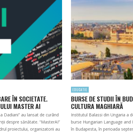
EDUCATIE
BARE ÎN SOCIETATE.
BURSE DE STUDII ÎN BU
ULUI MASTER AI
CULTURA MAGHIARĂ
lia Dadiani” au lansat de curând
Institutul Balassi din Ungaria a 
ţii despre sănătate. “MasterAI”
burse Hungarian Language and Hu
ul proiectului, organizatorii au
în Budapesta, în perioada septe