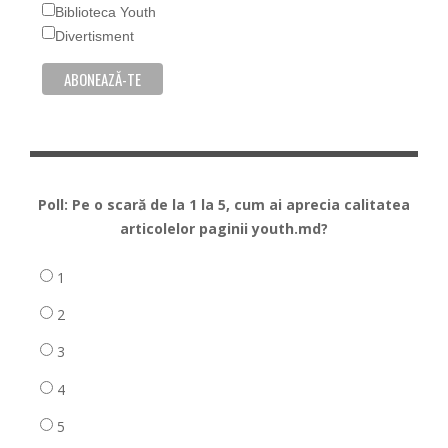
Biblioteca Youth
Divertisment
Poll: Pe o scară de la 1 la 5, cum ai aprecia calitatea
articolelor paginii youth.md?
1
2
3
4
5