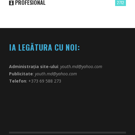
PROFESIONAL
2712
IA LEGĂTURA CU NOI:
Administrația site-ului
:
youth.md@yahoo.com
Publicitate
:
youth.md@yahoo.com
Telefon
: +373 69 588 273