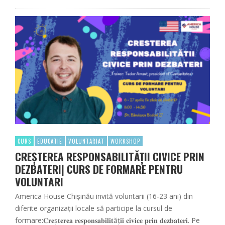
CURS
EDUCATIE
VOLUNTARIAT
WORKSHOP
CREȘTEREA RESPONSABILITĂȚII CIVICE PRIN
DEZBATERI| CURS DE FORMARE PENTRU
VOLUNTARI
America House Chișinău invită voluntarii (16-23 ani) din
diferite organizații locale să participe la cursul de
formare:𝐂𝐫𝐞ș𝐭𝐞𝐫𝐞𝐚 𝐫𝐞𝐬𝐩𝐨𝐧𝐬𝐚𝐛𝐢𝐥𝐢𝐭ăț𝐢𝐢 𝐜𝐢𝐯𝐢𝐜𝐞 𝐩𝐫𝐢𝐧 𝐝𝐞𝐳𝐛𝐚𝐭𝐞𝐫𝐢. Pe