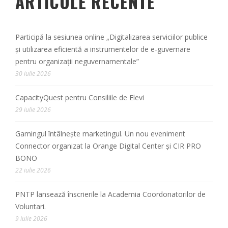
ARTICOLE RECENTE
Participă la sesiunea online „Digitalizarea serviciilor publice
și utilizarea eficientă a instrumentelor de e-guvernare
pentru organizații neguvernamentale”
30 iulie 2026
CapacityQuest pentru Consiliile de Elevi
29 iulie 2026
Gamingul întâlnește marketingul. Un nou eveniment
Connector organizat la Orange Digital Center și CIR PRO
BONO
22 iulie 2026
PNTP lansează înscrierile la Academia Coordonatorilor de
Voluntari.
9 iulie 2026