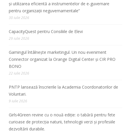
și utilizarea eficientă a instrumentelor de e-guvernare
pentru organizații neguvernamentale”
30 iulie 2026
CapacityQuest pentru Consiliile de Elevi
29 iulie 2026
Gamingul întâlnește marketingul. Un nou eveniment
Connector organizat la Orange Digital Center și CIR PRO
BONO
22 iulie 2026
PNTP lansează înscrierile la Academia Coordonatorilor de
Voluntari.
9 iulie 2026
Girls4Green revine cu o nouă ediție: o tabără pentru fete
curioase de protecția naturii, tehnologii verzi și profesiile
dezvoltării durabile.