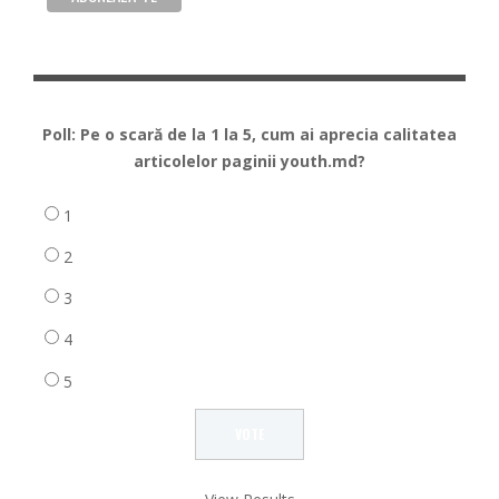
Poll: Pe o scară de la 1 la 5, cum ai aprecia calitatea
articolelor paginii youth.md?
1
2
3
4
5