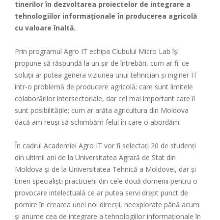
tinerilor în dezvoltarea proiectelor de integrare a
tehnologiilor informaționale în producerea agricolă
cu valoare înaltă.
Prin programul Agro IT echipa Clubului Micro Lab își
propune să răspundă la un șir de întrebări, cum ar fi: ce
soluții ar putea genera viziunea unui tehnician și inginer IT
într-o problemă de producere agricolă; care sunt limitele
colaborărilor intersectoriale, dar cel mai important care îi
sunt posibilitățile; cum ar arăta agricultura din Moldova
dacă am reuși să schimbăm felul în care o abordăm.
În cadrul Academiei Agro IT vor fi selectați 20 de studenți
din ultimii ani de la Universitatea Agrară de Stat din
Moldova și de la Universitatea Tehnică a Moldovei, dar și
tineri specialiști practicieni din cele două domenii pentru o
provocare intelectuală ce ar putea servi drept punct de
pornire în crearea unei noi direcții, neexplorate până acum
și anume cea de integrare a tehnologiilor informaționale în