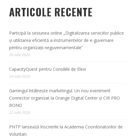
ARTICOLE RECENTE
Participă la sesiunea online „Digitalizarea serviciilor publice
și utilizarea eficientă a instrumentelor de e-guvernare
pentru organizații neguvernamentale”
30 iulie 2026
CapacityQuest pentru Consiliile de Elevi
29 iulie 2026
Gamingul întâlnește marketingul. Un nou eveniment
Connector organizat la Orange Digital Center și CIR PRO
BONO
22 iulie 2026
PNTP lansează înscrierile la Academia Coordonatorilor de
Voluntari.