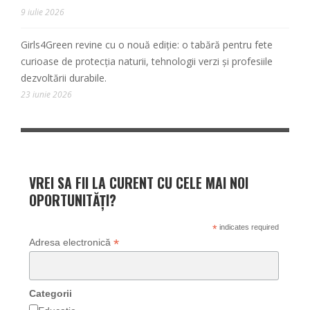
9 iulie 2026
Girls4Green revine cu o nouă ediție: o tabără pentru fete
curioase de protecția naturii, tehnologii verzi și profesiile
dezvoltării durabile.
23 iunie 2026
VREI SA FII LA CURENT CU CELE MAI NOI
OPORTUNITĂȚI?
*
indicates required
*
Adresa electronică
Categorii