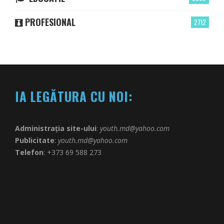
PROFESIONAL
2712
IA LEGĂTURA CU NOI:
Administrația site-ului
:
youth.md@yahoo.com
Publicitate
:
youth.md@yahoo.com
Telefon
: +373 69 588 273