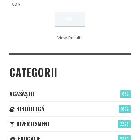
5
View Results
CATEGORII
#CASĂȘTII
632
BIBLIOTECĂ
1692
DIVERTISMENT
2223
EDUCATIE
5339