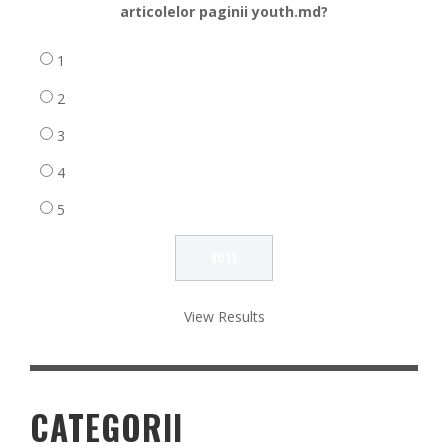
articolelor paginii youth.md?
1
2
3
4
5
View Results
CATEGORII