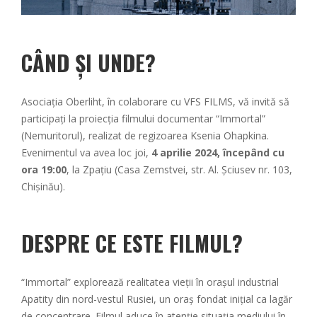
CÂND ȘI UNDE?
Asociația Oberliht, în colaborare cu VFS FILMS, vă invită să
participați la proiecția filmului documentar “Immortal”
(Nemuritorul), realizat de regizoarea Ksenia Ohapkina.
Evenimentul va avea loc joi,
4 aprilie 2024, începând cu
ora 19:00
, la Zpațiu (Casa Zemstvei, str. Al. Șciusev nr. 103,
Chișinău).
DESPRE CE ESTE FILMUL?
“Immortal” explorează realitatea vieții în orașul industrial
Apatity din nord-vestul Rusiei, un oraș fondat inițial ca lagăr
de concentrare. Filmul aduce în atenție situația mediului în