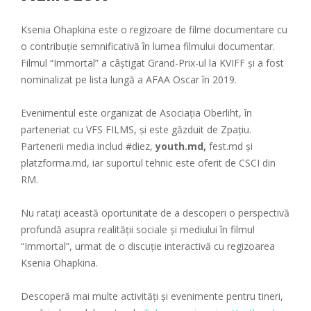
Ksenia Ohapkina este o regizoare de filme documentare cu
o contribuție semnificativă în lumea filmului documentar.
Filmul “Immortal” a câștigat Grand-Prix-ul la KVIFF și a fost
nominalizat pe lista lungă a AFAA Oscar în 2019.
Evenimentul este organizat de Asociația Oberliht, în
parteneriat cu VFS FILMS, și este găzduit de Zpațiu.
Partenerii media includ #diez,
youth.md,
fest.md și
platzforma.md, iar suportul tehnic este oferit de CSCI din
RM.
Nu ratați această oportunitate de a descoperi o perspectivă
profundă asupra realității sociale și mediului în filmul
“Immortal”, urmat de o discuție interactivă cu regizoarea
Ksenia Ohapkina.
Descoperă mai multe activități și evenimente pentru tineri,