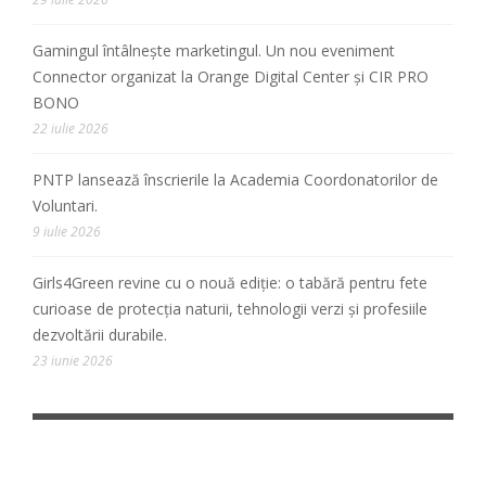
Gamingul întâlnește marketingul. Un nou eveniment
Connector organizat la Orange Digital Center și CIR PRO
BONO
22 iulie 2026
PNTP lansează înscrierile la Academia Coordonatorilor de
Voluntari.
9 iulie 2026
Girls4Green revine cu o nouă ediție: o tabără pentru fete
curioase de protecția naturii, tehnologii verzi și profesiile
dezvoltării durabile.
23 iunie 2026