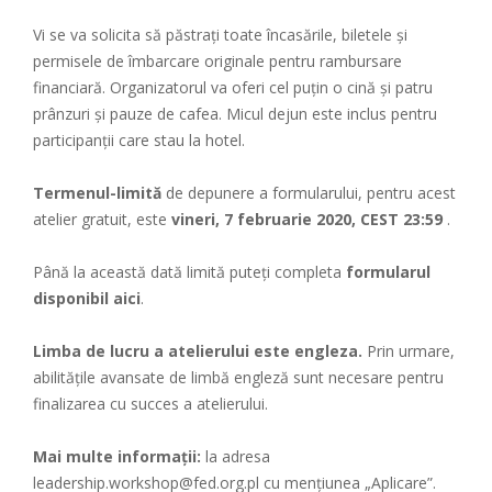
Vi se va solicita să păstrați toate încasările, biletele și
permisele de îmbarcare originale pentru rambursare
financiară. Organizatorul va oferi cel puțin o cină și patru
prânzuri și pauze de cafea. Micul dejun este inclus pentru
participanții care stau la hotel.
Termenul-limită
de depunere a formularului, pentru acest
atelier gratuit, este
vineri, 7 februarie 2020, CEST 23:59
.
Până la această dată limită puteți completa
formularul
disponibil aici
.
Limba de lucru a atelierului este engleza.
Prin urmare,
abilitățile avansate de limbă engleză sunt necesare pentru
finalizarea cu succes a atelierului.
Mai multe informații:
la adresa
leadership.workshop@fed.org.pl cu mențiunea „Aplicare”.