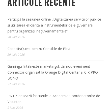
ARTICOLE RECENTE
Participă la sesiunea online „Digitalizarea serviciilor publice
și utilizarea eficientă a instrumentelor de e-guvernare
pentru organizații neguvernamentale”
30 iulie 2026
CapacityQuest pentru Consiliile de Elevi
29 iulie 2026
Gamingul întâlnește marketingul. Un nou eveniment
Connector organizat la Orange Digital Center și CIR PRO
BONO
22 iulie 2026
PNTP lansează înscrierile la Academia Coordonatorilor de
Voluntari.
9 iulie 2026