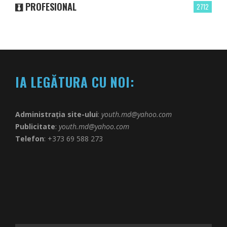
PROFESIONAL
2712
IA LEGĂTURA CU NOI:
Administrația site-ului
:
youth.md@yahoo.com
Publicitate
:
youth.md@yahoo.com
Telefon
: +373 69 588 273