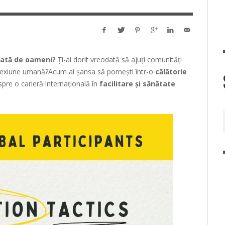
onată de oameni?
Ți-ai dorit vreodată să ajuți comunități
onexiune umană?Acum ai șansa să pornești într-o
călătorie
spre o carieră internațională în
facilitare și sănătate