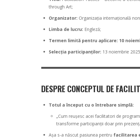
through Art;
Organizator:
Organizația internațională non-
Limba de lucru:
Engleză;
Termen limită pentru aplicare:
10 noiem
Selecția participanților:
13 noiembrie 2025
DESPRE CONCEPTUL DE FACILI
Totul a început cu o întrebare simplă:
„Cum reușesc acei facilitatori de progra
transforme participanții doar prin prezență
Așa s-a născut pasiunea pentru
facilitarea