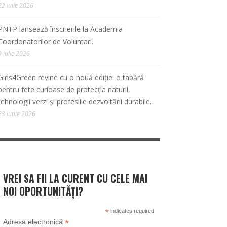
22 iulie 2026
PNTP lansează înscrierile la Academia
Coordonatorilor de Voluntari.
9 iulie 2026
Girls4Green revine cu o nouă ediție: o tabără
pentru fete curioase de protecția naturii,
tehnologii verzi și profesiile dezvoltării durabile.
23 iunie 2026
VREI SA FII LA CURENT CU CELE MAI
NOI OPORTUNITĂȚI?
*
indicates required
*
Adresa electronică