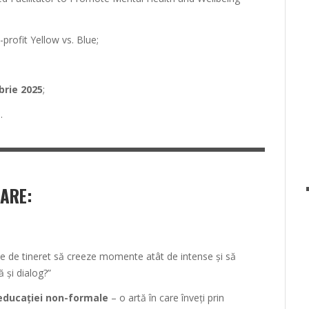
profit Yellow vs. Blue;
brie 2025
;
.
TARE
:
me de tineret să creeze momente atât de intense și să
 și dialog?”
 educației non-formale
– o artă în care înveți prin