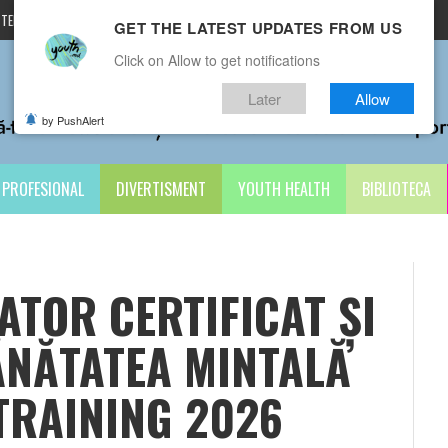
TERMENI ȘI CONDIȚII
CONTACTE
GET THE LATEST UPDATES FROM US
Click on Allow to get notifications
Later
Allow
by PushAlert
PROFESIONAL
DIVERTISMENT
YOUTH HEALTH
BIBLIOTECA
ATOR CERTIFICAT ȘI
NĂTATEA MINTALĂ
 TRAINING 2026