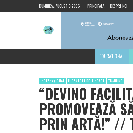
DUMINICĂ, AUGUST 9 2026
PRINCIPALA
DESPRE NOI
EDUCATIONAL
INTERNAȚIONAL
LUCRĂTORI DE TINERET
TRAINING
“DEVINO FACILIT
PROMOVEAZĂ SĂ
PRIN ARTĂ!” //