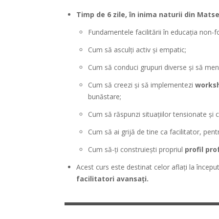
Timp de 6 zile, în inima naturii din Matse
Fundamentele facilitării în educația non-f
Cum să asculți activ și empatic;
Cum să conduci grupuri diverse și să menți
Cum să creezi și să implementezi
worksh
bunăstare;
Cum să răspunzi situațiilor tensionate și c
Cum să ai grijă de tine ca facilitator, pent
Cum să-ți construiești propriul
profil pro
Acest curs este destinat celor aflați la înce
facilitatori avansați.