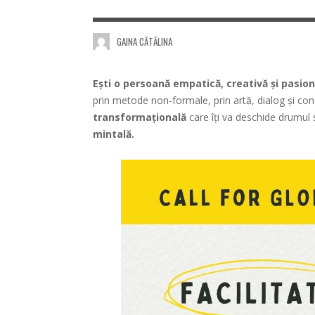
GAINA CĂTĂLINA
Ești o persoană empatică, creativă și pasi
prin metode non-formale, prin artă, dialog și c
transformațională
care îți va deschide drumul 
mintală.