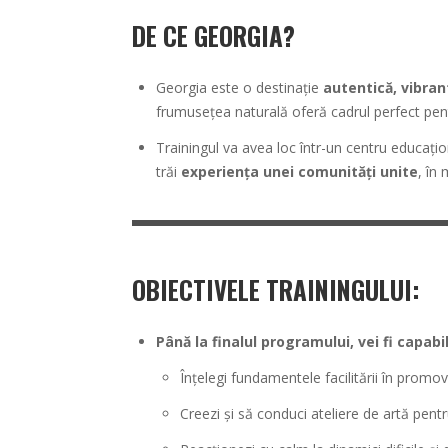
DE CE GEORGIA?
Georgia este o destinație
autentică, vibrant
frumusețea naturală oferă cadrul perfect pen
Trainingul va avea loc într-un centru educaționa
trăi
experiența unei comunități unite
, în 
OBIECTIVELE TRAININGULUI
:
Până la finalul programului, vei fi capabil
Înțelegi fundamentele facilitării în promova
Creezi și să conduci ateliere de artă pen