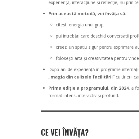
experiență, interacțiune și reflecție, nu prin te
Prin această metodă, vei învăța să:
citești energia unui grup;
pui întrebări care deschid conversații pro
creezi un spațiu sigur pentru exprimare au
folosești arta și creativitatea pentru vind
După ani de experiență în programe internaț
„magia din culisele facilitării”
cu tinerii c
Prima ediție a programului, din 2024
, a f
format intens, interactiv și profund.
CE VEI ÎNVĂȚA
?