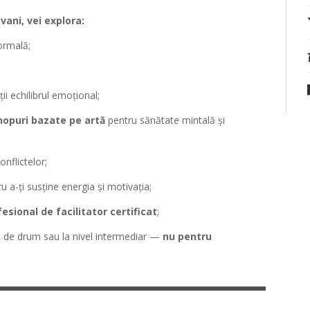
vani, vei explora:
ormală;
i echilibrul emoțional;
opuri bazate pe artă
pentru sănătate mintală și
onflictelor;
ru a-ți susține energia și motivația;
fesional de facilitator certificat
;
put de drum sau la nivel intermediar —
nu pentru