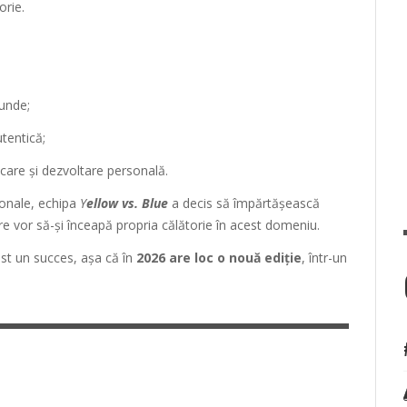
orie.
funde;
tentică;
ecare și dezvoltare personală.
ionale, echipa
Y
ellow vs. Blue
a decis să împărtășească
are vor să-și înceapă propria călătorie în acest domeniu.
ost un succes, așa că în
2026 are loc o nouă ediție
, într-un