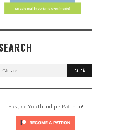
SEARCH
Caută
după:
Susține Youth.md pe Patreon!