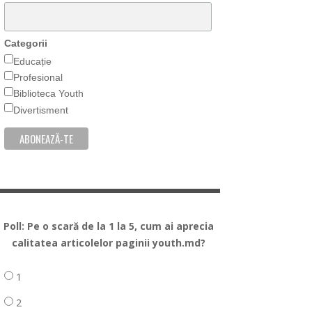
Categorii
Educație
Profesional
Biblioteca Youth
Divertisment
Poll: Pe o scară de la 1 la 5, cum ai aprecia
calitatea articolelor paginii youth.md?
1
2