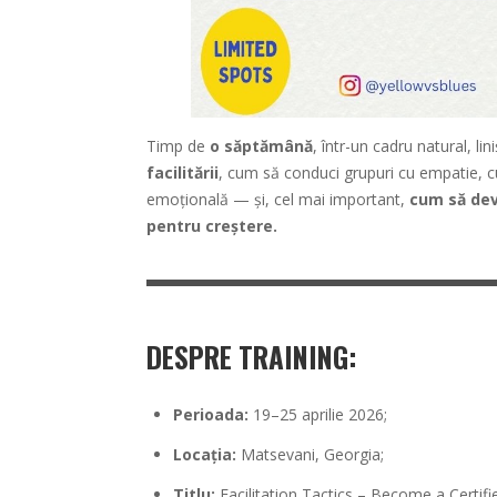
Timp de
o săptămână
, într-un cadru natural, lin
facilitării
, cum să conduci grupuri cu empatie, c
emoțională — și, cel mai important,
cum să devi
pentru creștere.
DESPRE TRAINING
:
Perioada:
19–25 aprilie 2026;
Locația:
Matsevani, Georgia;
Titlu:
Facilitation Tactics – Become a Certif