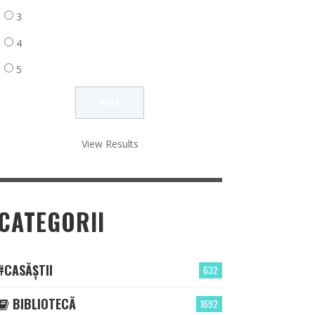
3
4
5
View Results
CATEGORII
#CASĂȘTII
632
BIBLIOTECĂ
1692