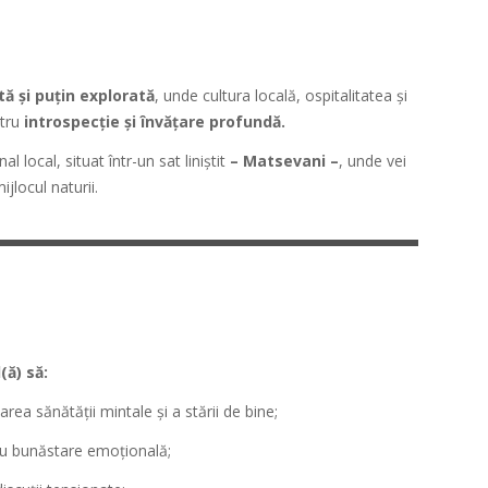
ă și puțin explorată
, unde cultura locală, ospitalitatea și
tru
introspecție și învățare profundă.
l local, situat într-un sat liniștit
– Matsevani –
, unde vei
mijlocul naturii.
(ă) să:
rea sănătății mintale și a stării de bine;
tru bunăstare emoțională;