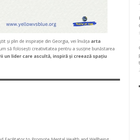
iștit și plin de inspirație din Georgia, vei învăța
arta
um să folosești creativitatea pentru a susține bunăstarea
i un lider care ascultă, inspiră și creează spațiu
ied Facilitator to Promote Mental Health and Wellbeing