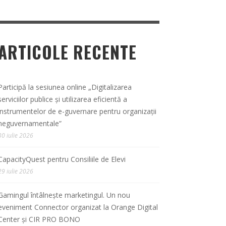
ARTICOLE RECENTE
Participă la sesiunea online „Digitalizarea
serviciilor publice și utilizarea eficientă a
instrumentelor de e-guvernare pentru organizații
neguvernamentale”
30 iulie 2026
CapacityQuest pentru Consiliile de Elevi
29 iulie 2026
Gamingul întâlnește marketingul. Un nou
eveniment Connector organizat la Orange Digital
Center și CIR PRO BONO