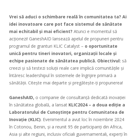
Vrei să aduci o schimbare reală în comunitatea ta? Ai
idei inovatoare care pot face sistemul de sănătate
mai echitabil și mai eficient?
Atunci e momentul să
acționezi! GaneshAID lansează apelul de propuneri pentru
programul de granturi KLIC Catalyst –
o oportunitate
unică pentru tineri inovatori, organizații locale și
echipe pasionate de sănătatea publică. Obiectivul:
să
creezi și să testezi soluții reale care implică comunitățile și
întăresc leadershipul în sistemele de îngrijire primară a
sănătății. Citește mai departe și pregătește-ți propunerea!
GaneshAID,
o companie de consultanță dedicată inovației
în sănătatea globală, a lansat
KLIC2024 – a doua ediție a
Laboratorului de Cunoștințe pentru Comunitatea de
Inovație (KLIC)
. Evenimentul a avut loc în noiembrie 2024
în Cotonou, Benin, și a reunit 95 de participanți din Africa,
Asia și alte regiuni, inclusiv oficiali guvernamentali, experți în