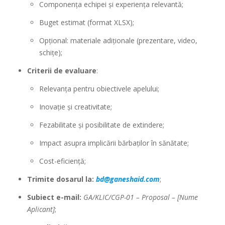
Componența echipei și experiența relevantă;
Buget estimat (format XLSX);
Opțional: materiale adiționale (prezentare, video,
schițe);
Criterii de evaluare
:
Relevanța pentru obiectivele apelului;
Inovație și creativitate;
Fezabilitate și posibilitate de extindere;
Impact asupra implicării bărbaților în sănătate;
Cost-eficiență;
Trimite dosarul la:
bd@ganeshaid.com
;
Subiect e-mail:
GA/KLIC/CGP-01 – Proposal – [Nume
Aplicant]
;