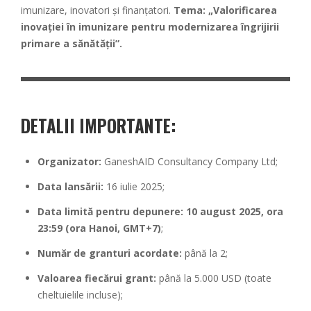
imunizare, inovatori și finanțatori.
Tema: „Valorificarea
inovației în imunizare pentru modernizarea îngrijirii
primare a sănătății”.
DETALII IMPORTANTE:
Organizator:
GaneshAID Consultancy Company Ltd;
Data lansării:
16 iulie 2025;
Data limită pentru depunere:
10 august 2025, ora
23:59 (ora Hanoi, GMT+7)
;
Număr de granturi acordate:
până la 2;
Valoarea fiecărui grant:
până la 5.000 USD (toate
cheltuielile incluse);