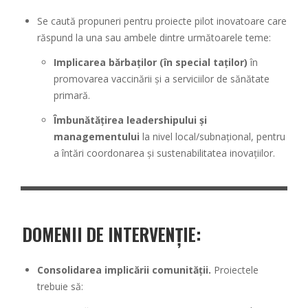
Se caută propuneri pentru proiecte pilot inovatoare care
răspund la una sau ambele dintre următoarele teme:
Implicarea bărbaților (în special taților)
în
promovarea vaccinării și a serviciilor de sănătate
primară.
Îmbunătățirea leadershipului și
managementului
la nivel local/subnațional, pentru
a întări coordonarea și sustenabilitatea inovațiilor.
DOMENII DE INTERVENȚIE:
Consolidarea implicării comunității.
Proiectele
trebuie să: