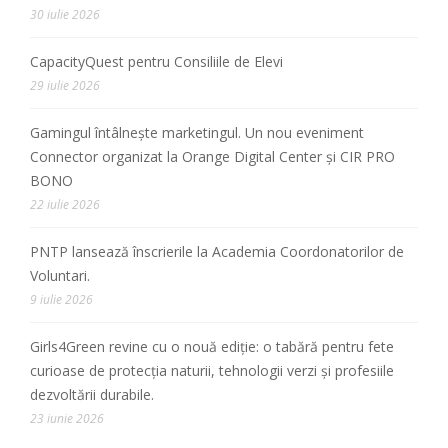
30 iulie 2026
CapacityQuest pentru Consiliile de Elevi
29 iulie 2026
Gamingul întâlnește marketingul. Un nou eveniment
Connector organizat la Orange Digital Center și CIR PRO
BONO
22 iulie 2026
PNTP lansează înscrierile la Academia Coordonatorilor de
Voluntari.
9 iulie 2026
Girls4Green revine cu o nouă ediție: o tabără pentru fete
curioase de protecția naturii, tehnologii verzi și profesiile
dezvoltării durabile.
23 iunie 2026