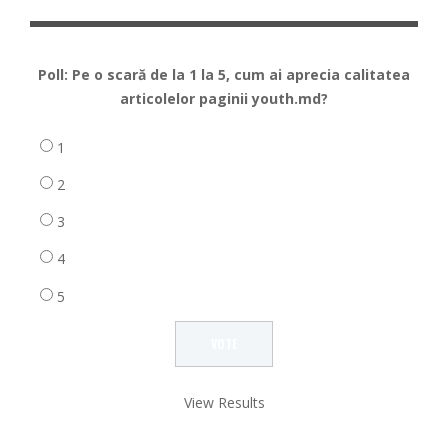
Poll: Pe o scară de la 1 la 5, cum ai aprecia calitatea
articolelor paginii youth.md?
1
2
3
4
5
View Results