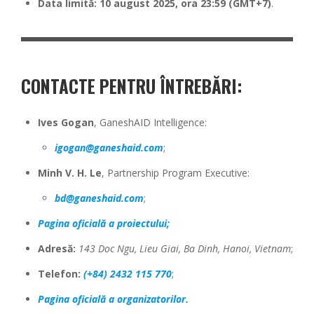
Data limită: 10 august 2025, ora 23:59 (GMT+7)
.
CONTACTE PENTRU ÎNTREBĂRI:
Ives Gogan
, GaneshAID Intelligence:
igogan@ganeshaid.com
;
Minh V. H. Le
, Partnership Program Executive:
bd@ganeshaid.com
;
Pagina oficială a proiectului;
Adresă:
143 Doc Ngu, Lieu Giai, Ba Dinh, Hanoi, Vietnam
;
Telefon:
(+84) 2432 115 770
;
Pagina oficială a organizatorilor.