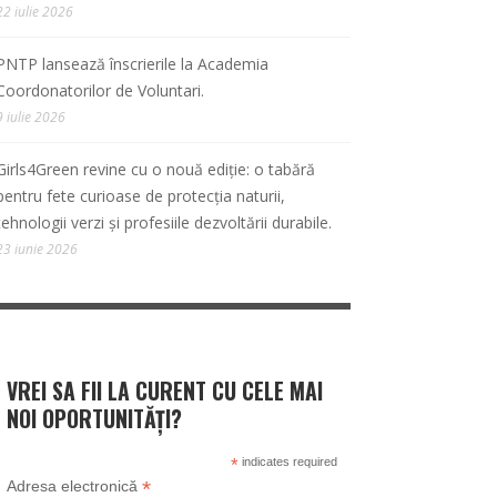
22 iulie 2026
PNTP lansează înscrierile la Academia
Coordonatorilor de Voluntari.
9 iulie 2026
Girls4Green revine cu o nouă ediție: o tabără
pentru fete curioase de protecția naturii,
tehnologii verzi și profesiile dezvoltării durabile.
23 iunie 2026
VREI SA FII LA CURENT CU CELE MAI
NOI OPORTUNITĂȚI?
*
indicates required
*
Adresa electronică