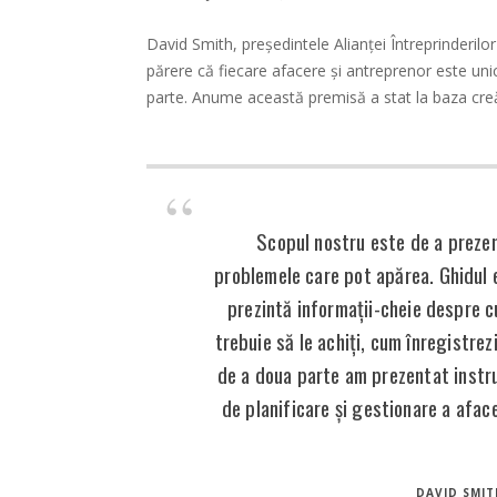
David Smith, președintele Alianței Întreprinderilor 
părere că fiecare afacere și antreprenor este uni
parte. Anume această premisă a stat la baza creări
Scopul nostru este de a prezent
problemele care pot apărea. Ghidul e
prezintă informații-cheie despre c
trebuie să le achiți, cum înregistrez
de a doua parte am prezentat inst
de planificare și gestionare a afacer
DAVID SMIT