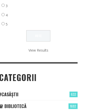
3
4
5
View Results
CATEGORII
#CASĂȘTII
632
BIBLIOTECĂ
1692