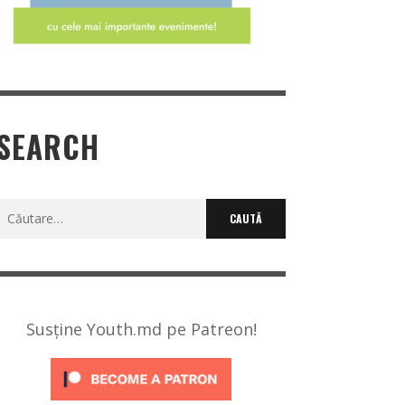
SEARCH
Caută
după:
Susține Youth.md pe Patreon!