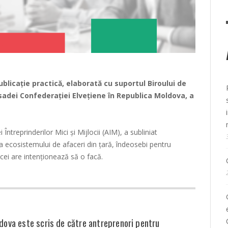
ublicație practică, elaborată cu suportul Biroului de
adei Confederației Elvețiene în Republica Moldova, a
 Întreprinderilor Mici și Mijlocii (AIM), a subliniat
a ecosistemului de afaceri din țară, îndeosebi pentru
cei are intenționează să o facă.
ldova este scris de către antreprenori pentru