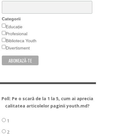
Categorii
Educație
Profesional
Biblioteca Youth
Divertisment
Poll: Pe o scară de la 1 la 5, cum ai aprecia
calitatea articolelor paginii youth.md?
1
2