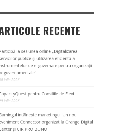
ARTICOLE RECENTE
Participă la sesiunea online „Digitalizarea
serviciilor publice și utilizarea eficientă a
instrumentelor de e-guvernare pentru organizații
neguvernamentale”
30 iulie 2026
CapacityQuest pentru Consiliile de Elevi
29 iulie 2026
Gamingul întâlnește marketingul. Un nou
eveniment Connector organizat la Orange Digital
Center și CIR PRO BONO