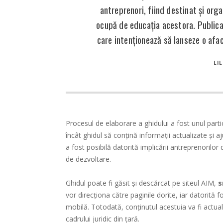
antreprenori, fiind destinat și orga
ocupă de educația acestora. Publicaț
care intenționează să lanseze o aface
LI
Procesul de elaborare a ghidului a fost unul part
încât ghidul să conțină informații actualizate și aju
a fost posibilă datorită implicării antreprenorilor 
de dezvoltare.
Ghidul poate fi găsit și descărcat pe siteul AIM,
s
vor direcționa către paginile dorite, iar datorită fo
mobilă. Totodată, conținutul acestuia va fi actuali
cadrului juridic din țară.