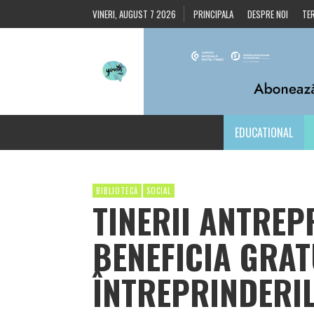
VINERI, AUGUST 7 2026
PRINCIPALA
DESPRE NOI
TER
EDUCATIONAL
BIBLIOTECĂ
SOCIAL
TINERII ANTREP
BENEFICIA GRAT
ÎNTREPRINDERIL