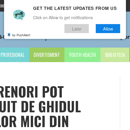
MENI ȘI CONDIȚII
CONTACTE
GET THE LATEST UPDATES FROM US
Click on Allow to get notifications
Later
Allow
by PushAlert
PROFESIONAL
DIVERTISMENT
YOUTH HEALTH
BIBLIOTECA
RENORI POT
UIT DE GHIDUL
OR MICI DIN