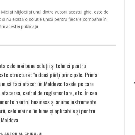
Mici și Mijlocii și unul dintre autorii acestui ghid, este de
c și nu există o soluție unică pentru fiecare companie în
i acestei publicații
a cele mai bune soluții și tehnici pentru
ste structurat în două părți principale. Prima
um să faci afaceri în Moldova: taxele pe care
i afacerea, cadrul de reglementare, etc. În cea
rumente pentru business și anume instrumente
ii, cele mai noi în lume și aplicabile și pentru
Moldova.
H, AUTOR AL GHIDULUI