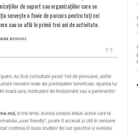
nizațiilor de suport sau organizațiilor care se
ia servește o foaie de parcurs pentru toți cei
re sau se află în primii trei ani de activitate.
LIANA BUSUIOC
icipativ. Au fost consultate peste 100 de persoane, astfel
state nevoilor reale ale potențialilor beneficiari. Apariția lui
din toată țara, instituțiilor de învățământ sau a partenerilor
me.md
,
în trei limbi. Acesta conține linkuri active care te
rmatului „user friendly”, poate fi accesat și citit în versiune
zat continuu în baza studiilor de caz specifice și evoluția