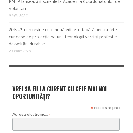
PNTP lansează înscrierile la Academia Coordonatorilor de
Voluntari.
9 iulie 2026
Girls4Green revine cu o nouă ediție: o tabără pentru fete
curioase de protecția naturii, tehnologii verzi și profesiile
dezvoltării durabile.
23 iunie 2026
VREI SA FII LA CURENT CU CELE MAI NOI
OPORTUNITĂȚI?
*
indicates required
*
Adresa electronică