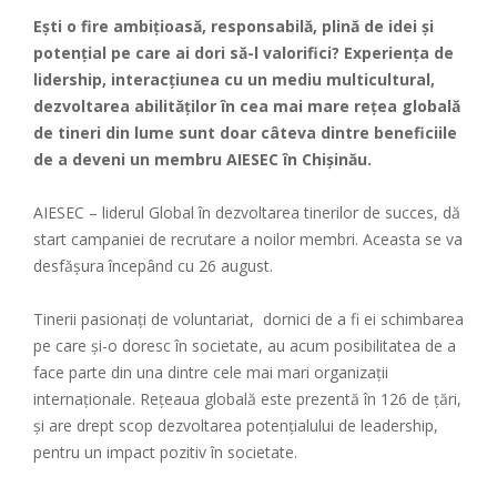
Ești o fire ambițioasă, responsabilă, plină de idei și
potențial pe care ai dori să-l valorifici? Experiența de
lidership, interacțiunea cu un mediu multicultural,
dezvoltarea abilităților în cea mai mare rețea globală
de tineri din lume sunt doar câteva dintre beneficiile
de a deveni un membru AIESEC în Chișinău.
AIESEC – liderul Global în dezvoltarea tinerilor de succes, dă
start campaniei de recrutare a noilor membri. Aceasta se va
desfășura începând cu 26 august.
Tinerii pasionați de voluntariat, dornici de a fi ei schimbarea
pe care și-o doresc în societate, au acum posibilitatea de a
face parte din una dintre cele mai mari organizații
internaționale. Rețeaua globală este prezentă în 126 de țări,
și are drept scop dezvoltarea potențialului de leadership,
pentru un impact pozitiv în societate.