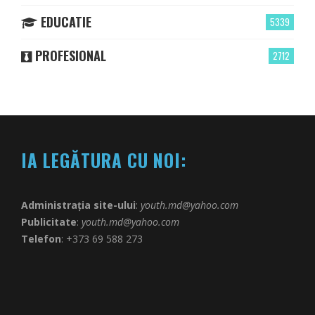
EDUCATIE
5339
PROFESIONAL
2712
IA LEGĂTURA CU NOI:
Administrația site-ului
:
youth.md@yahoo.com
Publicitate
:
youth.md@yahoo.com
Telefon
: +373 69 588 273