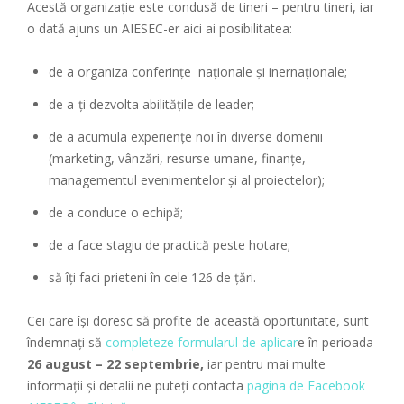
Acestă organizație este condusă de tineri – pentru tineri, iar
o dată ajuns un AIESEC-er aici ai posibilitatea:
de a organiza conferințe naționale și inernaționale;
de a-ți dezvolta abilitățile de leader;
de a acumula experiențe noi în diverse domenii
(marketing, vânzări, resurse umane, finanțe,
managementul evenimentelor și al proiectelor);
de a conduce o echipă;
de a face stagiu de practică peste hotare;
să îți faci prieteni în cele 126 de țări.
Cei care își doresc să profite de această oportunitate, sunt
îndemnați să
completeze formularul de aplicar
e în perioada
26 august – 22 septembrie,
iar pentru mai multe
informații și detalii ne puteți contacta
pagina de Facebook