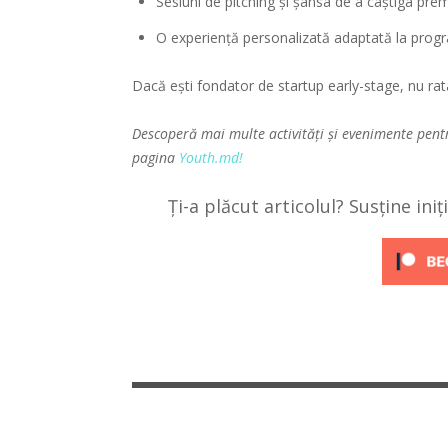
Sesiuni de pitching și șansa de a câștiga prem
O experiență personalizată adaptată la progr
Dacă ești fondator de startup early-stage, nu rat
Descoperă mai multe activități și evenimente pent
pagina
Youth.md!
Ți-a plăcut articolul? Susține ini