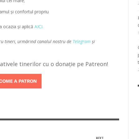
iul cel mare;
amul și confortul propriu
a ocazia și aplică
AICI.
ru tineri, urmărind canalul nostru de
Telegram
și
țiativele tinerilor cu o donație pe Patreon!
NEXT