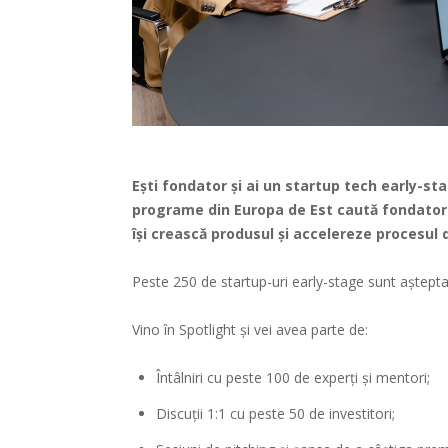
Ești fondator și ai un startup tech early-st
programe din Europa de Est caută fondatori
își crească produsul și accelereze procesul d
Peste 250 de startup-uri early-stage sunt așteptat
Vino în Spotlight și vei avea parte de:
Întâlniri cu peste 100 de experți și mentori;
Discuții 1:1 cu peste 50 de investitori;