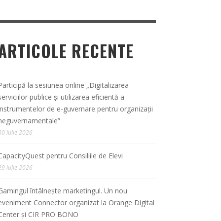
ARTICOLE RECENTE
Participă la sesiunea online „Digitalizarea
serviciilor publice și utilizarea eficientă a
instrumentelor de e-guvernare pentru organizații
neguvernamentale”
30 iulie 2026
CapacityQuest pentru Consiliile de Elevi
29 iulie 2026
Gamingul întâlnește marketingul. Un nou
eveniment Connector organizat la Orange Digital
Center și CIR PRO BONO