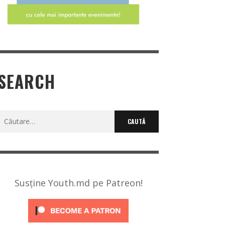
SEARCH
Caută
după:
Susține Youth.md pe Patreon!