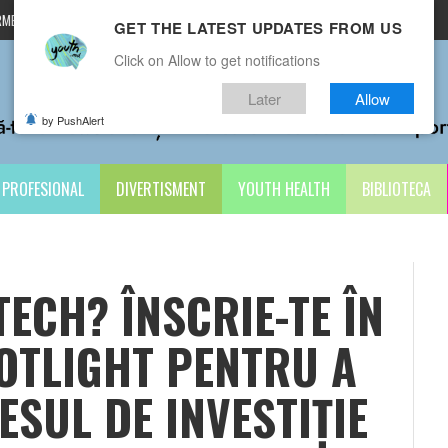
MENI ȘI CONDIȚII
CONTACTE
GET THE LATEST UPDATES FROM US
Click on Allow to get notifications
Later
Allow
by PushAlert
PROFESIONAL
DIVERTISMENT
YOUTH HEALTH
BIBLIOTECA
TECH? ÎNSCRIE-TE ÎN
TLIGHT PENTRU A
SUL DE INVESTIȚIE