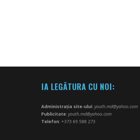
IA LEGĂTURA CU NOI:
Administrația site-ului
:
youth.md@yahoo.com
Publicitate
:
youth.md@yahoo.com
Telefon
: +373 69 588 273