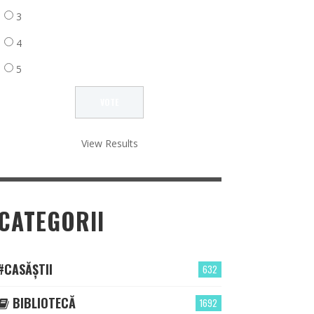
3
4
5
View Results
CATEGORII
#CASĂȘTII
632
BIBLIOTECĂ
1692