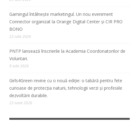
Gamingul întâlnește marketingul. Un nou eveniment
Connector organizat la Orange Digital Center și CIR PRO
BONO
22 iulie 2026
PNTP lansează înscrierile la Academia Coordonatorilor de
Voluntari.
9 iulie 2026
Girls4Green revine cu o nouă ediție: o tabără pentru fete
curioase de protecția naturii, tehnologii verzi și profesiile
dezvoltării durabile.
23 iunie 2026