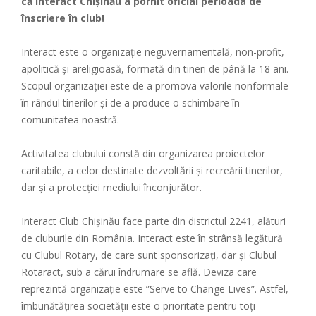
că Interact Chișinău a pornit oficial perioada de
înscriere în club!
Interact este o organizație neguvernamentală, non-profit,
apolitică și areligioasă, formată din tineri de până la 18 ani.
Scopul organizației este de a promova valorile nonformale
în rândul tinerilor și de a produce o schimbare în
comunitatea noastră.
Activitatea clubului constă din organizarea proiectelor
caritabile, a celor destinate dezvoltării și recreării tinerilor,
dar și a protecției mediului înconjurător.
Interact Club Chișinău face parte din districtul 2241, alături
de cluburile din România. Interact este în strânsă legătură
cu Clubul Rotary, de care sunt sponsorizați, dar și Clubul
Rotaract, sub a cărui îndrumare se află. Deviza care
reprezintă organizație este ”Serve to Change Lives”. Astfel,
îmbunătățirea societății este o prioritate pentru toți