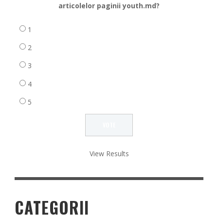
articolelor paginii youth.md?
1
2
3
4
5
View Results
CATEGORII