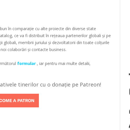
 bun în comparație cu alte proiecte din diverse state
alog, ce va fi distribuit în rețeaua partenerilor globali și pe
i globali, membrii juriului și dezvoltatorii din toate colțurile
 noi colaborări și contacte business.
 următorul
formular
, iar pentru mai multe detalii,
țiativele tinerilor cu o donație pe Patreon!