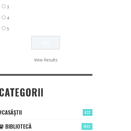
3
4
5
View Results
CATEGORII
#CASĂȘTII
632
BIBLIOTECĂ
1692