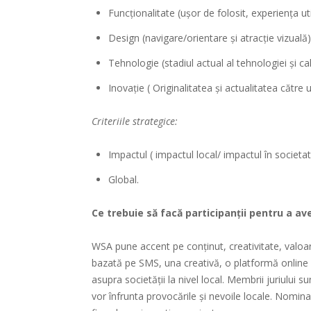
Funcţionalitate (ușor de folosit, experiența ut
Design (navigare/orientare și atracție vizuală)
Tehnologie (stadiul actual al tehnologiei și cali
Inovaţie ( Originalitatea și actualitatea către ut
Criteriile strategice:
Impactul ( impactul local/ impactul în societat
Global.
Ce trebuie să facă participanții pentru a a
WSA pune accent pe conținut, creativitate, valoarea
bazată pe SMS, una creativă, o platformă online
asupra societății la nivel local. Membrii juriului s
vor înfrunta provocările și nevoile locale. Nominal