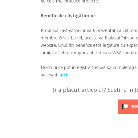
fie cele mai practice proiecte.
Beneficiile câștigătorilor
:
Produsul câștigătorilor va fi prezentat ca cel mai
membre ONU. La fel, acesta va fi plasat într-un cat
website. Unul din beneficii este legătura cu experți
lumii, iar cel mai important: rețeaua WSA- pentru
Doritorii se pot înregistra trebuie să completaţi
accesați
aici
.
Ți-a plăcut articolul? Susține ini