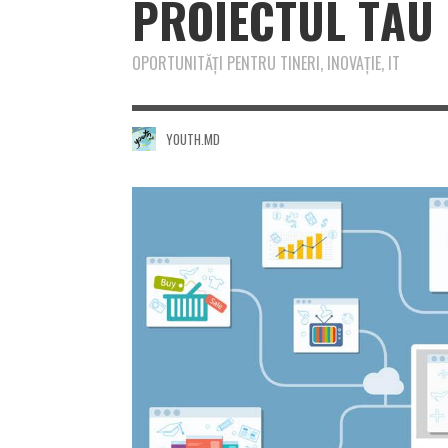
PROIECTUL TĂU 
OPORTUNITĂŢI PENTRU TINERI, INOVAŢIE, IT
YOUTH.MD