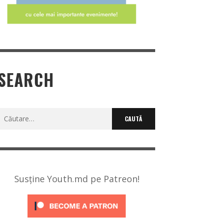
SEARCH
Caută
după:
Susține Youth.md pe Patreon!