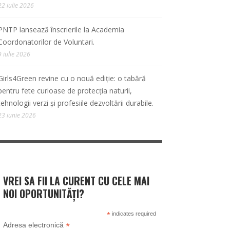
22 iulie 2026
PNTP lansează înscrierile la Academia
Coordonatorilor de Voluntari.
9 iulie 2026
Girls4Green revine cu o nouă ediție: o tabără
pentru fete curioase de protecția naturii,
tehnologii verzi și profesiile dezvoltării durabile.
23 iunie 2026
VREI SA FII LA CURENT CU CELE MAI
NOI OPORTUNITĂȚI?
*
indicates required
*
Adresa electronică