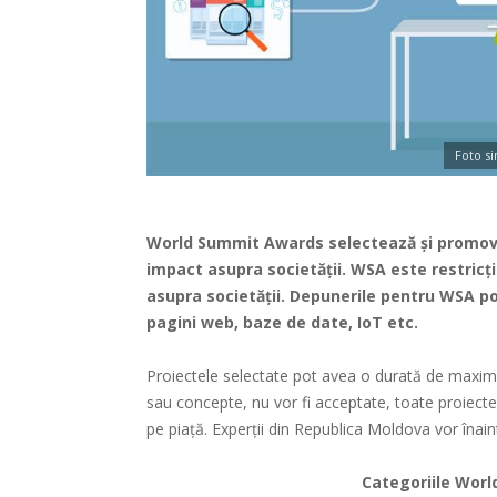
Foto s
World Summit Awards selectează și promovea
impact asupra societății. WSA este restricți
asupra societății. Depunerile pentru WSA po
pagini web, baze de date, IoT etc.
Proiectele selectate pot avea o durată de maxim 2
sau concepte, nu vor fi acceptate, toate proiect
pe piață. Experții din Republica Moldova vor înai
Categoriile Wor