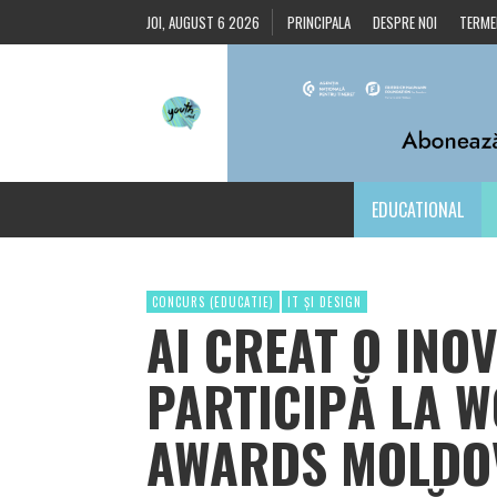
JOI, AUGUST 6 2026
PRINCIPALA
DESPRE NOI
TERMEN
EDUCATIONAL
CONCURS (EDUCATIE)
IT ȘI DESIGN
AI CREAT O INOV
PARTICIPĂ LA 
AWARDS MOLDOV