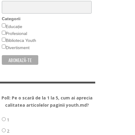
Categorii
Educație
Profesional
Biblioteca Youth
Divertisment
Poll: Pe o scară de la 1 la 5, cum ai aprecia
calitatea articolelor paginii youth.md?
1
2