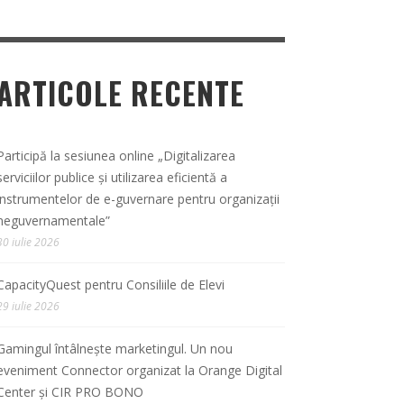
ARTICOLE RECENTE
Participă la sesiunea online „Digitalizarea
serviciilor publice și utilizarea eficientă a
instrumentelor de e-guvernare pentru organizații
neguvernamentale”
30 iulie 2026
CapacityQuest pentru Consiliile de Elevi
29 iulie 2026
Gamingul întâlnește marketingul. Un nou
eveniment Connector organizat la Orange Digital
Center și CIR PRO BONO