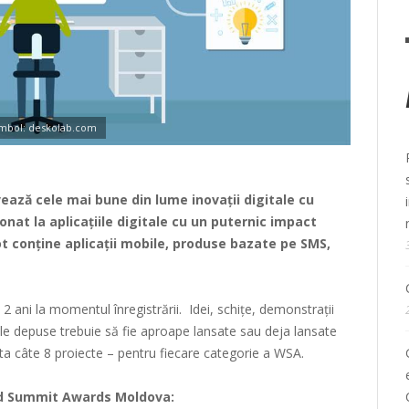
imbol: deskolab.com
ză cele mai bune din lume inovații digitale cu
onat la aplicațiile digitale cu un puternic impact
t conține aplicații mobile, produse bazate pe SMS,
 ani la momentul înregistrării. Idei, schițe, demonstrații
ele depuse trebuie să fie aproape lansate sau deja lansate
nta câte 8 proiecte – pentru fiecare categorie a WSA.
ld Summit Awards Moldova: