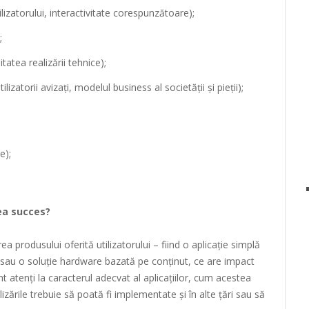
ilizatorului, interactivitate corespunzătoare);
;
tatea realizării tehnice);
ilizatorii avizați, modelul business al societății și pieții);
e);
vea succes?
 produsului oferită utilizatorului – fiind o aplicație simplă
 sau o soluție hardware bazată pe conținut, ce are impact
unt atenți la caracterul adecvat al aplicațiilor, cum acestea
izările trebuie să poată fi implementate și în alte țări sau să