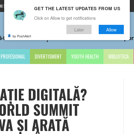
I ȘI CONDIȚII
CONTACTE
GET THE LATEST UPDATES FROM US
Click on Allow to get notifications
Later
Allow
by PushAlert
PROFESIONAL
DIVERTISMENT
YOUTH HEALTH
BIBLIOTECA
AȚIE DIGITALĂ?
WORLD SUMMIT
A ȘI ARATĂ