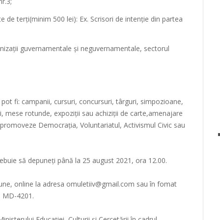
r.3;
 de terţi(minim 500 lei): Ex. Scrisori de intenție din partea
ganizaţii guvernamentale şi neguvernamentale, sectorul
ile pot fi: campanii, cursuri, concursuri, târguri, simpozioane,
uiri, mese rotunde, expoziții sau achiziții de carte,amenajare
 promoveze Democrația, Voluntariatul, Activismul Civic sau
ebuie să depuneți până la 25 august 2021, ora 12.00.
pune, online la adresa omuletiiv@gmail.com sau în fomat
dă, MD-4201.
inisterului Educației, Culturii și Cercetării în cadrul