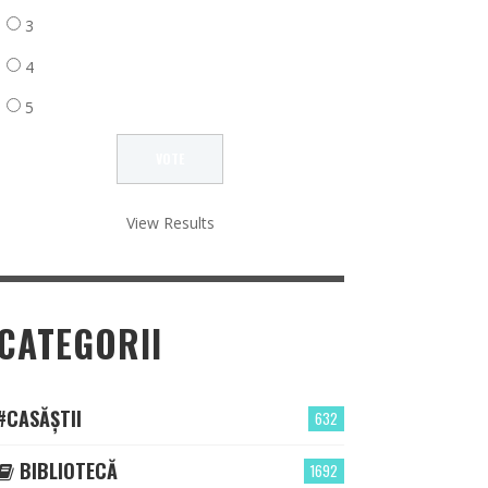
3
4
5
View Results
CATEGORII
#CASĂȘTII
632
BIBLIOTECĂ
1692