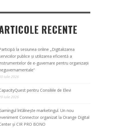
ARTICOLE RECENTE
Participă la sesiunea online „Digitalizarea
serviciilor publice și utilizarea eficientă a
instrumentelor de e-guvernare pentru organizații
neguvernamentale”
30 iulie 2026
CapacityQuest pentru Consiliile de Elevi
29 iulie 2026
Gamingul întâlnește marketingul. Un nou
eveniment Connector organizat la Orange Digital
Center și CIR PRO BONO