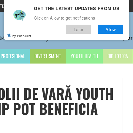
TERMENI ȘI CONDIȚII
CONTACTE
GET THE LATEST UPDATES FROM US
Click on Allow to get notifications
Later
Allow
by PushAlert
PROFESIONAL
DIVERTISMENT
YOUTH HEALTH
BIBLIOTECA
OLII DE VARĂ YOUTH
P POT BENEFICIA