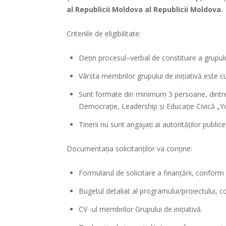
al Republicii Moldova
al Republicii Moldova.
Criteriile de eligibilitate:
Dețin procesul–verbal de constituire a grupului
Vârsta membrilor grupului de inițiativă este cu
Sunt formate din minimum 3 persoane, dintre 
Democrație, Leadership și Educație Civică „
Tinerii nu sunt angajați ai autorităților publice, 
Documentaţia solicitanţilor va conţine:
Formularul de solicitare a finanţării, conform 
Bugetul detaliat al programului/proiectului, c
CV -ul membrilor Grupului de inițiativă.