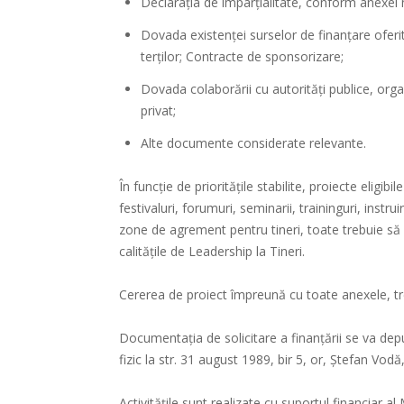
Declaraţia de imparţialitate, conform anexei n
Dovada existenţei surselor de finanţare oferite
terţilor; Contracte de sponsorizare;
Dovada colaborării cu autorităţi publice, or
privat;
Alte documente considerate relevante.
În funcție de prioritățile stabilite, proiecte eligib
festivaluri, forumuri, seminarii, traininguri, instr
zone de agrement pentru tineri, toate trebuie să
calitățile de Leadership la Tineri.
Cererea de proiect împreună cu toate anexele, tr
Documentaţia de solicitare a finanţării se va de
fizic la str. 31 august 1989, bir 5, or, Ștefan Vo
Activitățile sunt realizate cu suportul financiar al M