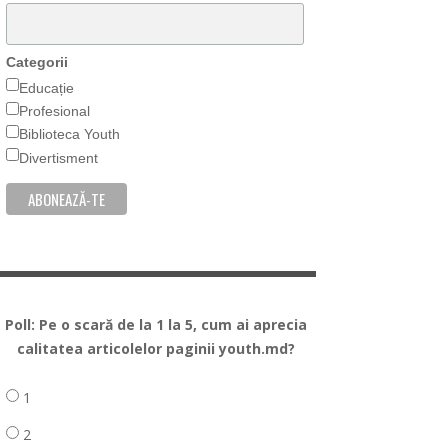
Categorii
Educație
Profesional
Biblioteca Youth
Divertisment
Poll: Pe o scară de la 1 la 5, cum ai aprecia
calitatea articolelor paginii youth.md?
1
2