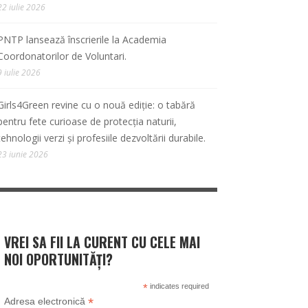
22 iulie 2026
PNTP lansează înscrierile la Academia
Coordonatorilor de Voluntari.
9 iulie 2026
Girls4Green revine cu o nouă ediție: o tabără
pentru fete curioase de protecția naturii,
tehnologii verzi și profesiile dezvoltării durabile.
23 iunie 2026
VREI SA FII LA CURENT CU CELE MAI
NOI OPORTUNITĂȚI?
*
indicates required
*
Adresa electronică