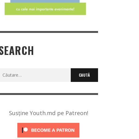
SEARCH
Caută
după:
Susține Youth.md pe Patreon!