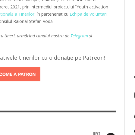
neret 2021, prin intermediul proiectului “Youth activation
țională a Tinerilor
, în parteneriat cu
Echipa de Voluntari
Consiliul Raional Ștefan Vodă.
ru tineri, urmărind canalul nostru de
Telegram
și
țiativele tinerilor cu o donație pe Patreon!
NEXT