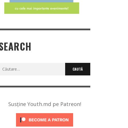
SEARCH
Caută
după:
Susține Youth.md pe Patreon!