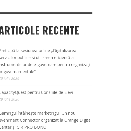
ARTICOLE RECENTE
Participă la sesiunea online „Digitalizarea
serviciilor publice și utilizarea eficientă a
instrumentelor de e-guvernare pentru organizații
neguvernamentale”
30 iulie 2026
CapacityQuest pentru Consiliile de Elevi
29 iulie 2026
Gamingul întâlnește marketingul. Un nou
eveniment Connector organizat la Orange Digital
Center și CIR PRO BONO