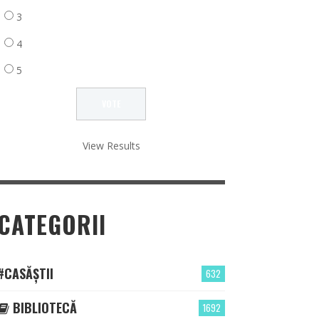
3
4
5
View Results
CATEGORII
#CASĂȘTII
632
BIBLIOTECĂ
1692