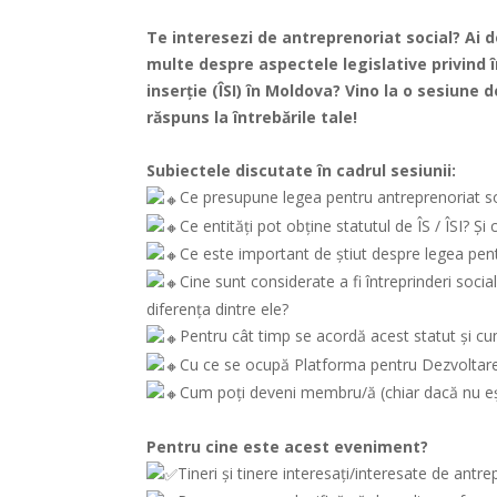
Te interesezi de antreprenoriat social? Ai d
multe despre aspectele legislative privind în
inserție (ÎSI) în Moldova? Vino la o sesiune
răspuns la întrebările tale!
Subiectele discutate în cadrul sesiunii:
Ce presupune legea pentru antreprenoriat so
Ce entități pot obține statutul de ÎS / ÎSI? Ș
Ce este important de știut despre legea pent
Cine sunt considerate a fi întreprinderi social
diferența dintre ele?
Pentru cât timp se acordă acest statut și cu
Cu ce se ocupă Platforma pentru Dezvoltare
Cum poți deveni membru/ă (chiar dacă nu eș
Pentru cine este acest eveniment?
Tineri și tinere interesați/interesate de antre