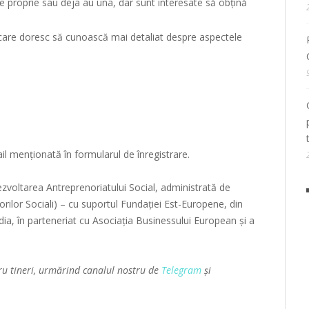
e proprie sau deja au una, dar sunt interesate să obțină
 care doresc să cunoască mai detaliat despre aspectele
ail menționată în formularul de înregistrare.
voltarea Antreprenoriatului Social, administrată de
rilor Sociali) – cu suportul Fundaţiei Est-Europene, din
a, în parteneriat cu Asociația Businessului European și a
ru tineri, urmărind canalul nostru de
Telegram
și