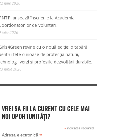
22 iulie 2026
PNTP lansează înscrierile la Academia
Coordonatorilor de Voluntari.
9 iulie 2026
Girls4Green revine cu o nouă ediție: o tabără
pentru fete curioase de protecția naturii,
tehnologii verzi și profesiile dezvoltării durabile.
23 iunie 2026
VREI SA FII LA CURENT CU CELE MAI
NOI OPORTUNITĂȚI?
*
indicates required
*
Adresa electronică