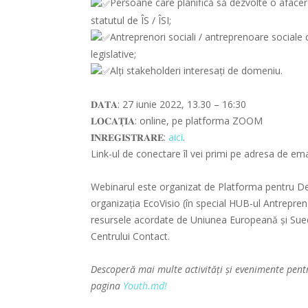
Persoane care planifică să dezvolte o afacer
statutul de ÎS / ÎSI;
Antreprenori sociali / antreprenoare sociale
legislative;
Alți stakeholderi interesați de domeniu.
𝐃𝐀𝐓𝐀: 27 iunie 2022, 13.30 – 16:30
𝐋𝐎𝐂𝐀𝐓̦𝐈𝐀: online, pe platforma ZOOM
𝐈̂𝐍𝐑𝐄𝐆𝐈𝐒𝐓𝐑𝐀𝐑𝐄:
aici
.
Link-ul de conectare îl vei primi pe adresa de em
Webinarul este organizat de Platforma pentru Dez
organizația EcoVisio (în special HUB-ul Antrepreno
resursele acordate de Uniunea Europeană și Suedi
Centrului Contact.
Descoperă mai multe activități și evenimente pent
pagina
Youth.md!