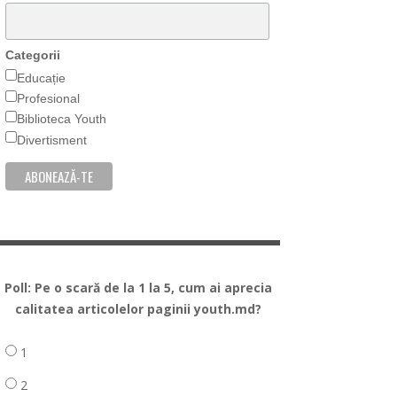
Categorii
Educație
Profesional
Biblioteca Youth
Divertisment
Poll: Pe o scară de la 1 la 5, cum ai aprecia
calitatea articolelor paginii youth.md?
1
2