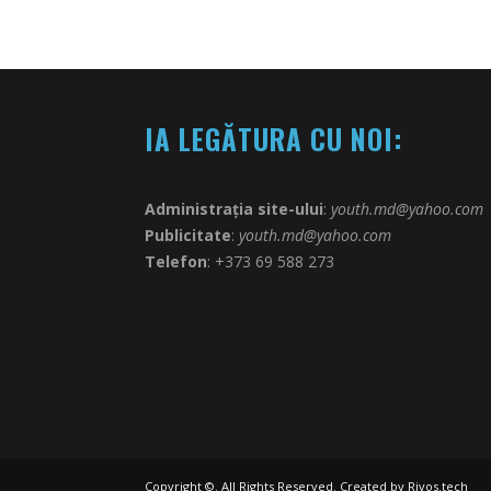
IA LEGĂTURA CU NOI:
Administrația site-ului
:
youth.md@yahoo.com
Publicitate
:
youth.md@yahoo.com
Telefon
: +373 69 588 273
Copyright ©. All Rights Reserved. Created by
Rivos.tech