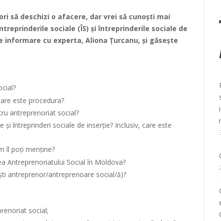
ori să deschizi o afacere, dar vrei să cunoști mai
treprinderile sociale (ÎS) și întreprinderile sociale de
 de informare cu experta, Aliona Țurcanu, și găsește
cial?
i care este procedura?
ru antreprenoriat social?
e și întreprinderi sociale de inserție? Inclusiv, care este
m îl poți menține?
a Antreprenoriatului Social în Moldova?
ti antreprenor/antreprenoare social/ă)?
prenoriat social;