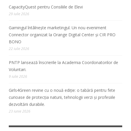
CapacityQuest pentru Consiliile de Elevi
29 iulie 2026
Gamingul întâlnește marketingul. Un nou eveniment
Connector organizat la Orange Digital Center și CIR PRO
BONO
22 iulie 2026
PNTP lansează înscrierile la Academia Coordonatorilor de
Voluntari.
9 iulie 2026
Girls4Green revine cu o nouă ediție: o tabără pentru fete
curioase de protecția naturii, tehnologii verzi și profesiile
dezvoltării durabile.
23 iunie 2026