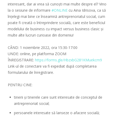
interesant, dar ai vrea să cunoști mai multe despre el? Vino
la o sesiune de informare
#ONLINE
cu Aina Idrisova, ca să
înțelegi mai bine ce înseamnă antreprenoriatul social, cum
poate fi creată o întreprindere socială, care este beneficiul
modelului de business cu impact versus business clasic și
multe alte lucruri curioase din domeniu!
CÂND: 1 noiembrie 2022, ora 15:30-17:00
UNDE: online, pe platforma ZOOM
ÎNREGISTRARE:
https://forms.gle/HbzxbG281KMuekcm9
Link-ul de conectare va fi expediat după completarea
formularului de înregistrare.
PENTRU CINE:
tinerii și tinerele care sunt interesate de conceptul de
antreprenoriat social;
persoanele interesate să lanseze o afacere socială;