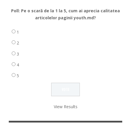
Poll: Pe o scară de la 1 la 5, cum ai aprecia calitatea
articolelor paginii youth.md?
1
2
3
4
5
View Results