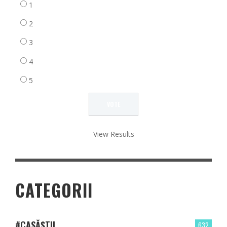
1
2
3
4
5
View Results
CATEGORII
#CASĂȘTII
632