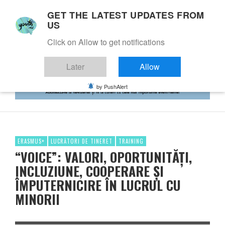
GET THE LATEST UPDATES FROM
US
Click on Allow to get notifications
Later
Allow
by PushAlert
ERASMUS+
LUCRĂTORI DE TINERET
TRAINING
“VOICE”: VALORI, OPORTUNITĂȚI,
INCLUZIUNE, COOPERARE ȘI
ÎMPUTERNICIRE ÎN LUCRUL CU
MINORII