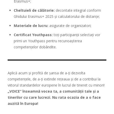
Erasmus+;
Cheltuieli de călătorie:
decontate integral conform
Ghidului Erasmus+ 2025 și calculatorului de distanțe;
Materiale de lucru:
asigurate de organizatori;
Certificat Youthpass:
toți participanții selectați vor
primi un Youthpass pentru recunoașterea
competențelor dobândite.
Aplică acum și profită de șansa de a-ți dezvolta
competențele, de a-ți extinde rețeaua și de a contribui la
viitorul standardelor europene în lucrul de tineret cu minori!
„VOICE” înseamnă vocea ta, a comunității tale și a
tinerilor cu care lucrezi. Nu rata ocazia de a o face
auzită în Europa!