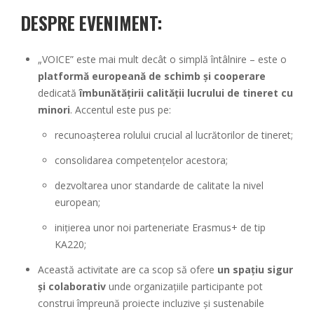
DESPRE EVENIMENT:
„VOICE” este mai mult decât o simplă întâlnire – este o
platformă europeană de schimb și cooperare
dedicată
îmbunătățirii calității lucrului de tineret cu
minori
. Accentul este pus pe:
recunoașterea rolului crucial al lucrătorilor de tineret;
consolidarea competențelor acestora;
dezvoltarea unor standarde de calitate la nivel
european;
inițierea unor noi parteneriate Erasmus+ de tip
KA220;
Această activitate are ca scop să ofere
un spațiu sigur
și colaborativ
unde organizațiile participante pot
construi împreună proiecte incluzive și sustenabile