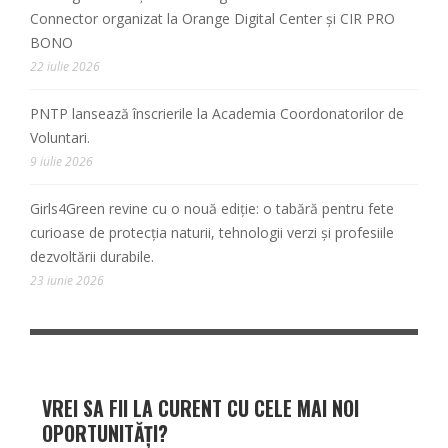
Connector organizat la Orange Digital Center și CIR PRO
BONO
22 iulie 2026
PNTP lansează înscrierile la Academia Coordonatorilor de
Voluntari.
9 iulie 2026
Girls4Green revine cu o nouă ediție: o tabără pentru fete
curioase de protecția naturii, tehnologii verzi și profesiile
dezvoltării durabile.
23 iunie 2026
VREI SA FII LA CURENT CU CELE MAI NOI
OPORTUNITĂȚI?