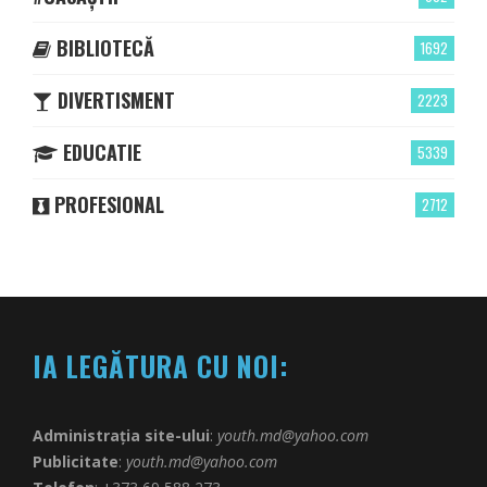
BIBLIOTECĂ
1692
DIVERTISMENT
2223
EDUCATIE
5339
PROFESIONAL
2712
IA LEGĂTURA CU NOI:
Administrația site-ului
:
youth.md@yahoo.com
Publicitate
:
youth.md@yahoo.com