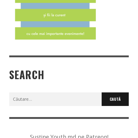
SEARCH
Caută
după:
Susține Youth.md pe Patreon!