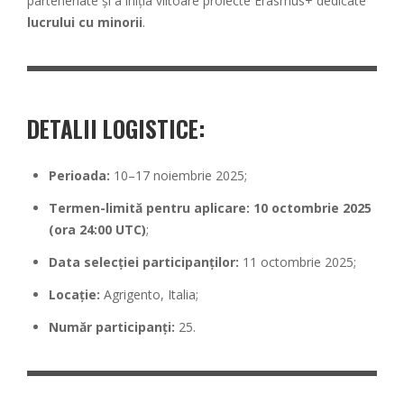
parteneriate și a iniția viitoare proiecte Erasmus+ dedicate
lucrului cu minorii
.
DETALII LOGISTICE:
Perioada:
10–17 noiembrie 2025;
Termen-limită pentru aplicare:
10 octombrie 2025
(ora 24:00 UTC)
;
Data selecției participanților:
11 octombrie 2025;
Locație:
Agrigento, Italia;
Număr participanți:
25.