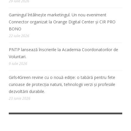
29 iulie 2026
Gamingul întâlnește marketingul. Un nou eveniment
Connector organizat la Orange Digital Center și CIR PRO
BONO
22 iulie 2026
PNTP lansează înscrierile la Academia Coordonatorilor de
Voluntari.
9 iulie 2026
Girls4Green revine cu o nouă ediție: o tabără pentru fete
curioase de protecția naturii, tehnologii verzi și profesiile
dezvoltării durabile.
23 iunie 2026