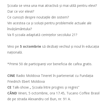
Școala se vrea una mai atractivă și mai utilă pentru elevi?
Dar ce vor elevii?
Ce cunoști despre noutațile din sistem?
Vin acestea ca și soluții pentru problemele actuale ale
învățământului?
Va fi școala adaptată cerințelor secolului 21?
Vino pe
5 octombrie
să dezbați vechiul şi noul în educaţia
naţională.
*Primii 50 de participanți vor beneficia de cafea gratis.
CINE
Radio Moldova Tineret în parteneriat cu Fundația
Friedrich Ebert Moldova
CE
Talk-show „ Școala între progres și regres”
CÂND
Vineri, 5 octombrie, ora 17.45, Tucano Coffee Brasil
de pe strada Alexandru cel Bun, nr. 91 A.