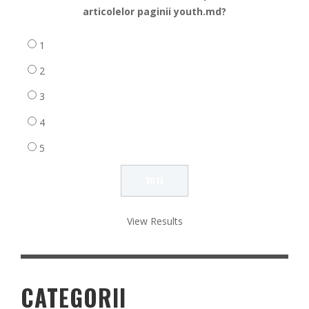
articolelor paginii youth.md?
1
2
3
4
5
View Results
CATEGORII