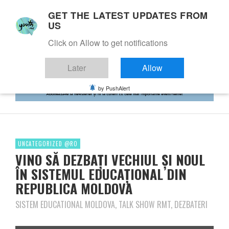
GET THE LATEST UPDATES FROM
US
Click on Allow to get notifications
Later
Allow
by PushAlert
UNCATEGORIZED @RO
VINO SĂ DEZBAȚI VECHIUL ŞI NOUL
ÎN SISTEMUL EDUCAȚIONAL DIN
REPUBLICA MOLDOVA
SISTEM EDUCATIONAL MOLDOVA, TALK SHOW RMT, DEZBATERI